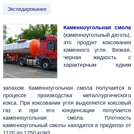
Экспедирование
Каменноугольная смола
(каменноугольный деготь),
это продукт коксования
каменного угля.
Вязкая,
черная жидкость с
характерным едким
запахом.
Каменноугольная смола получается в
процессе производства металлургического
кокса.
При коксовании угля выделяется коксовый
газ и при его конденсации получается
каменноугольная смола. Плотность
каменноугольный смолы находится в пределах от
1120 до 1250 кг/м3.