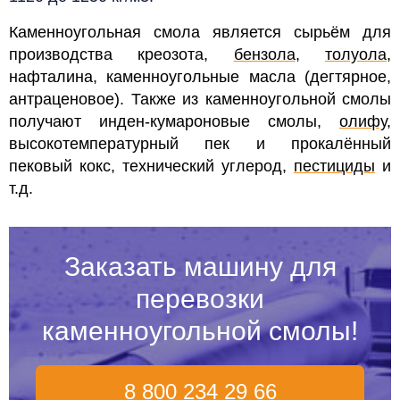
Каменноугольная смола является сырьём для
производства креозота,
бензола
,
толуола
,
нафталина, каменноугольные масла (дегтярное,
антраценовое). Также из каменноугольной смолы
получают инден-кумароновые смолы,
олифу
,
высокотемпературный пек и прокалённый
пековый кокс, технический углерод,
пестициды
и
т.д.
Заказать машину для
перевозки
каменноугольной смолы!
8 800 234 29 66