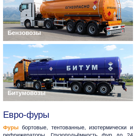
Бензовозы
Битумовозы
Евро-фуры
Фуры
бортовые, тентованные, изотермически и
рефрижераторы. Грузоподьёмность фур до 24