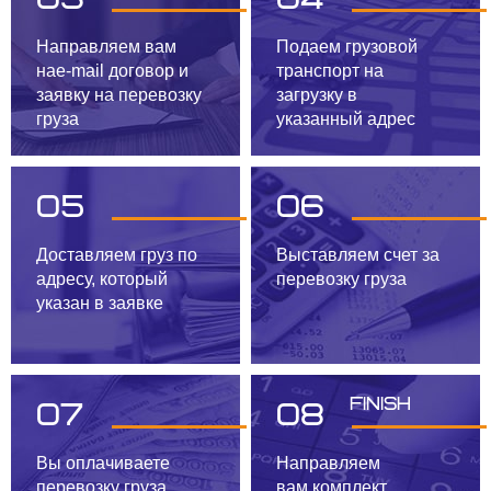
Направляем вам
Подаем грузовой
на
e-mail договор и
транспорт
на
заявку
на перевозку
загрузку в
груза
указанный адрес
05
06
Доставляем груз по
Выставляем счет за
адресу, который
перевозку груза
указан в заявке
Finish
07
08
Вы оплачиваете
Направляем
перевозку груза
вам
комплект