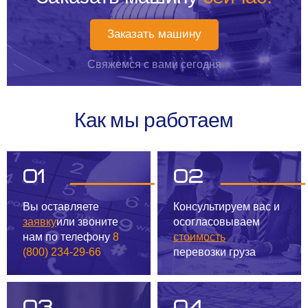
Заказать машину
Свяжемся с вами сегодня
Как мы работаем
01
02
Вы оставляете
Консультируем вас
и
заявку
или звоните
осогласовываем
нам
по телефону
8
стоимость
(800) 234-29-66
перевозки груза
03
04