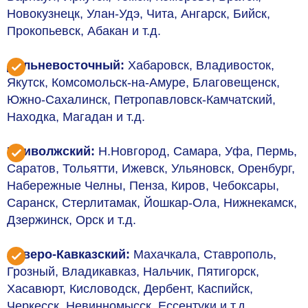
Новокузнецк, Улан-Удэ, Чита, Ангарск, Бийск,
Прокопьевск, Абакан и т.д.
Дальневосточный:
Хабаровск, Владивосток,
Якутск, Комсомольск-на-Амуре, Благовещенск,
Южно-Сахалинск, Петропавловск-Камчатский,
Находка, Магадан и т.д.
Приволжский:
Н.Новгород, Самара, Уфа, Пермь,
Саратов, Тольятти, Ижевск, Ульяновск, Оренбург,
Набережные Челны, Пенза, Киров, Чебоксары,
Саранск, Стерлитамак, Йошкар-Ола, Нижнекамск,
Дзержинск, Орск и т.д.
Северо-Кавказский:
Махачкала, Ставрополь,
Грозный, Владикавказ, Нальчик, Пятигорск,
Хасавюрт, Кисловодск, Дербент, Каспийск,
Черкесск, Невинномысск, Ессентуки и т.д.