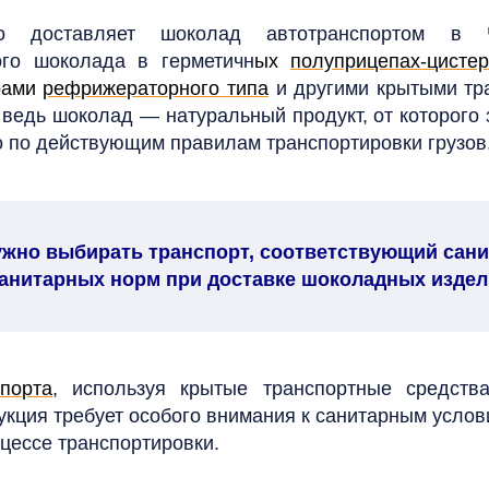
 доставляет шоколад автотранспортом в 
го шоколада в герметичн
ых
полуприцепах-цисте
рами
рефрижераторного типа
и другими крытыми тр
ведь шоколад — натуральный продукт, от которого 
о по действующим правилам транспортировки грузов
жно выбирать транспорт, соответствующий сани
анитарных норм при доставке шоколадных издели
порта
, используя крытые транспортные средств
укция требует особого внимания к санитарным усл
цессе транспортировки.