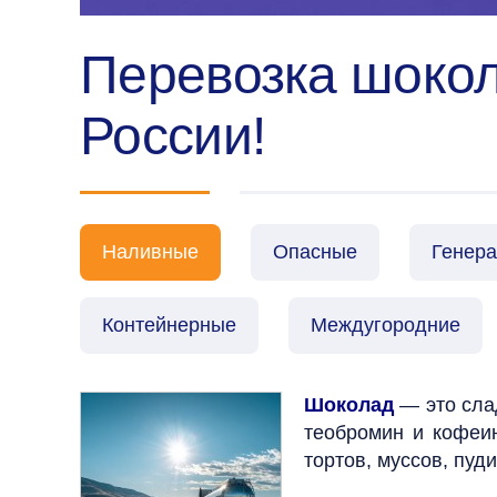
Перевозка шокол
России!
Наливные
Опасные
Генер
Контейнерные
Междугородние
Шоколад
— это слад
теобромин и кофеин
тортов, муссов, пуд