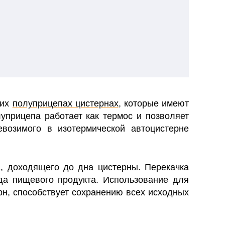
ких
полуприцепах цистернах
, которые имеют
уприцепа работает как термос и позволяет
евозимого в изотермической автоцистерне
, доходящего до дна цистерны. Перекачка
да пищевого продукта. Использование для
рн, способствует сохранению всех исходных