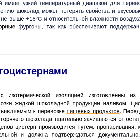
й имеет узкий температурный диапазон для перев
нению шоколад может потерять свойства и вкусов
е не выше +18°С и относительной влажности воздух
орные
фургоны, так как обеспечивают поддержа
втоцистернами
с изотермической изоляцией изготовленны и
озки жидкой шоколадной продукции наливом. Цис
дъявляемым к перевозке
пищевых продуктов
. Перед
, горячего шоколада тщательно зачищаются от ост
цепов цистерн производится путём,
пропаривания
,
тельной и должна подтверждаться документально