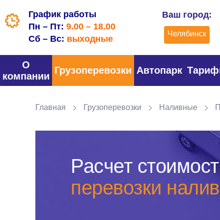
График работы
Ваш город:
Пн – Пт:
9.00 – 18.00
Челябинск
Сб – Вс:
выходные
О
Грузоперевозки
Автопарк
Тари
компании
Главная
Грузоперевозки
Наливные
П
Расчет стоимост
перевозки налив