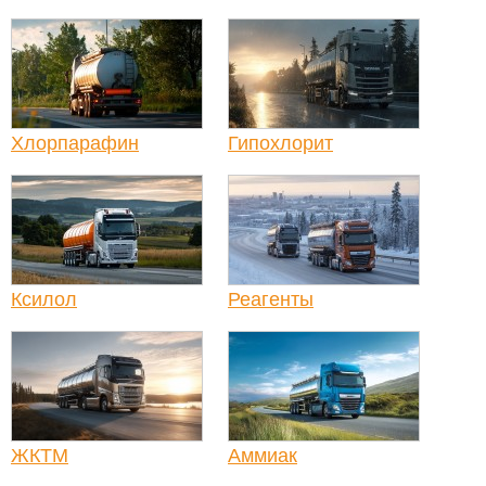
Хлорпарафин
Гипохлорит
Ксилол
Реагенты
ЖКТМ
Аммиак