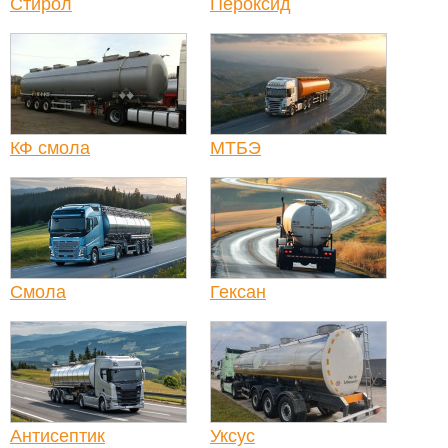
Стирол
Пероксид
КФ смола
МТБЭ
Смола
Гексан
Антисептик
Уксус