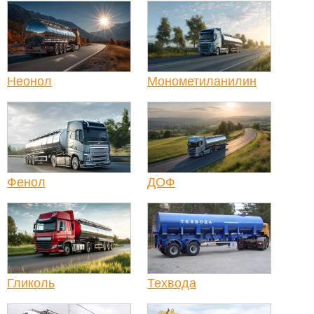
Неонол
Монометиланилин
Фенол
ДОФ
Гликоль
Техвода