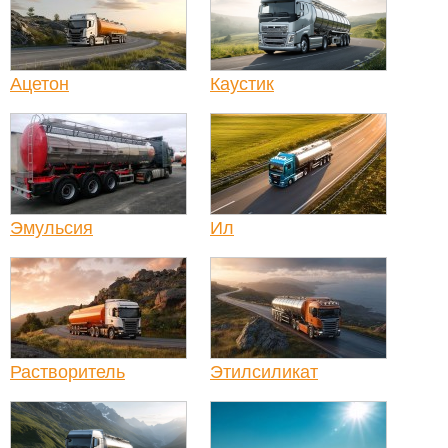
Ацетон
Каустик
Эмульсия
Ил
Растворитель
Этилсиликат