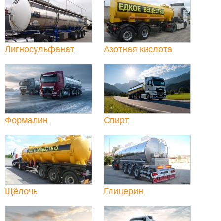
Лигносульфанат
Азотная кислота
Формалин
Спирт
Щёлочь
Глицерин