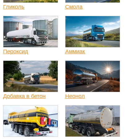
Гликоль
Смола
Пероксид
Аммиак
Добавка в бетон
Неонол