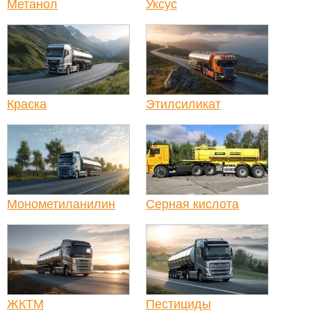
Метанол
Уксус
Краска
Этилсиликат
Монометиланилин
Серная кислота
ЖКТМ
Пестициды