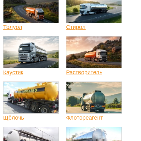
Толуол
Стирол
Каустик
Растворитель
Щёлочь
Флотореагент