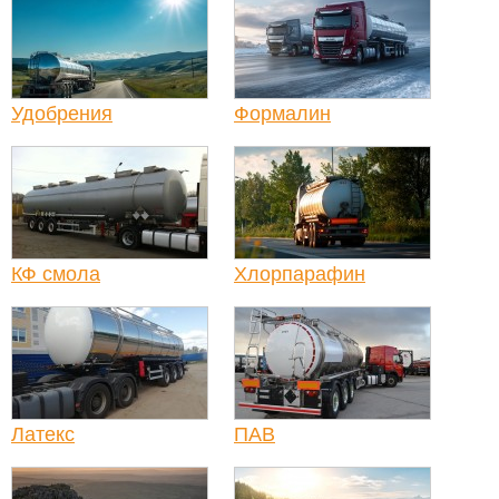
Удобрения
Формалин
КФ смола
Хлорпарафин
Латекс
ПАВ