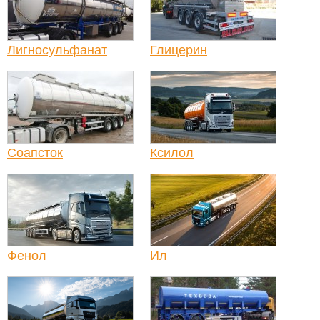
Лигносульфанат
Глицерин
Соапсток
Ксилол
Фенол
Ил