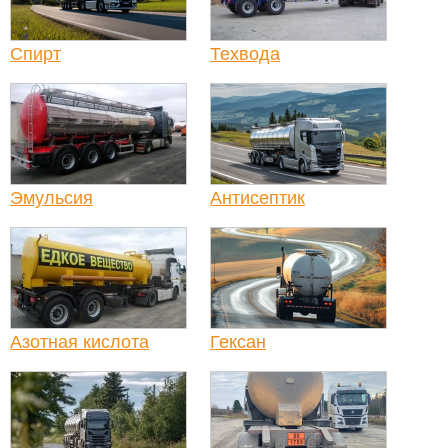
Спирт
Техвода
Эмульсия
Антисептик
Азотная кислота
Гексан