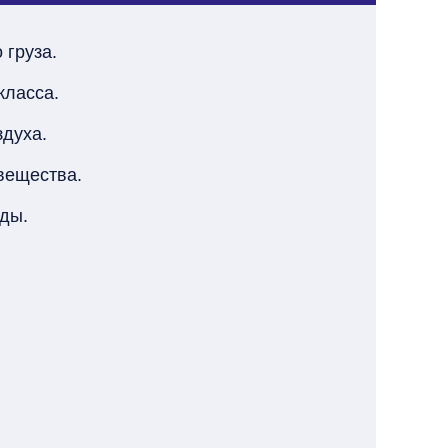
 груза.
класса.
духа.
вещества.
оды.