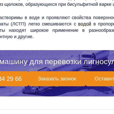
из щелоков, образующихся при бисульфитной варке
астворимы в воде и проявляют свойства поверхнос
наты (ЛСТП) легко смешиваются с
водой
в пропорц
наты находят широкое применение в разнообра
нтную и другие.
 машину для перевозки лигносу
34 29 66
Заказать звонок
Оставит