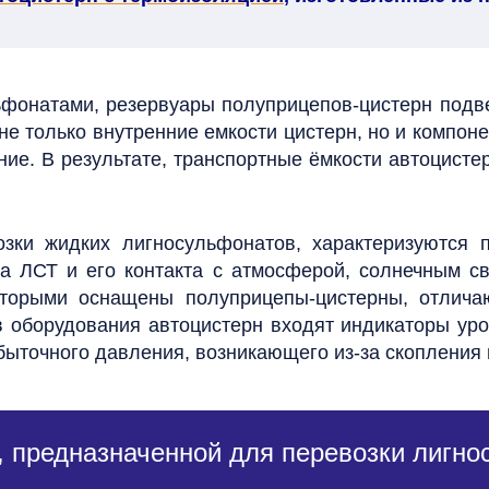
фонатами, резервуары полуприцепов-цистерн подве
е только внутренние емкости цистерн, но и компоне
ие. В результате, транспортные ёмкости автоцисте
озки жидких лигносульфонатов, характеризуются
а ЛСТ и его контакта с атмосферой, солнечным с
торыми оснащены полуприцепы-цистерны, отлича
 оборудования автоцистерн входят индикаторы уро
быточного давления, возникающего из-за скопления 
 предназначенной для перевозки лигно