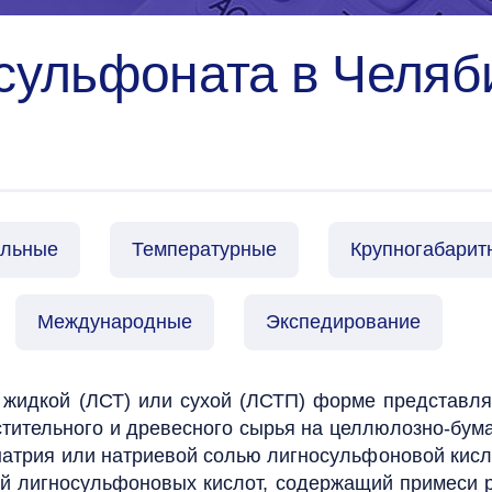
сульфоната в Челяби
альные
Температурные
Крупногабарит
Международные
Экспедирование
 жидкой (ЛСТ) или сухой (ЛСТП) форме представля
стительного и древесного сырья на целлюлозно-бум
атрия или натриевой солью лигносульфоновой кисло
ей лигносульфоновых кислот, содержащий примеси