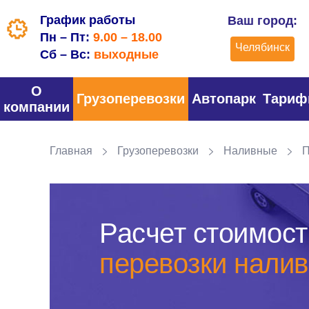
График работы
Ваш город:
Пн – Пт:
9.00 – 18.00
Челябинск
Сб – Вс:
выходные
О
Грузоперевозки
Автопарк
Тари
компании
Главная
Грузоперевозки
Наливные
П
Расчет стоимост
перевозки налив