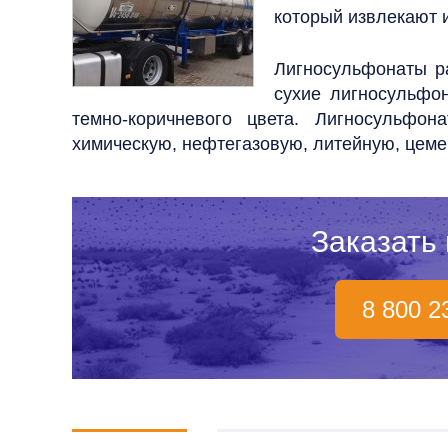
который извлекают 
Лигносульфонаты р
сухие лигносульфо
темно-коричневого цвета. Лигносульфо
химическую, нефтегазовую, литейную, цеме
Заказать
8 800 2