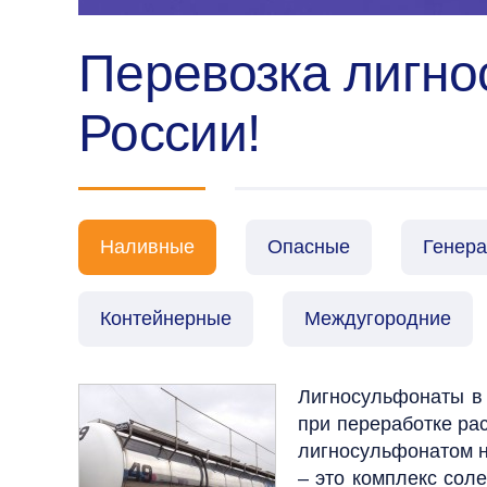
Перевозка лигно
России!
Наливные
Опасные
Генер
Контейнерные
Междугородние
Лигносульфонаты в
при переработке ра
лигносульфонатом н
– это комплекс сол