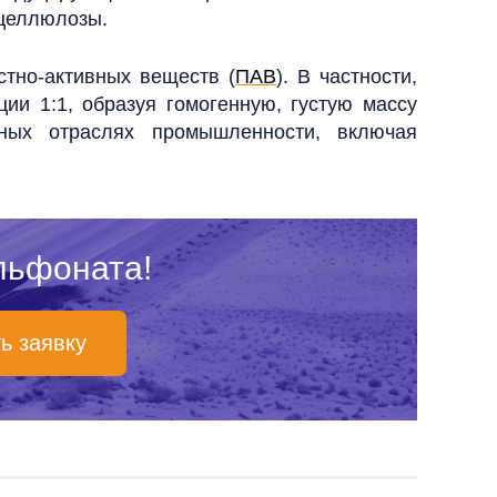
 целлюлозы.
тно-активных веществ (
ПАВ
). В частности,
ии 1:1, образуя гомогенную, густую массу
зных отраслях промышленности, включая
льфоната!
ь заявку