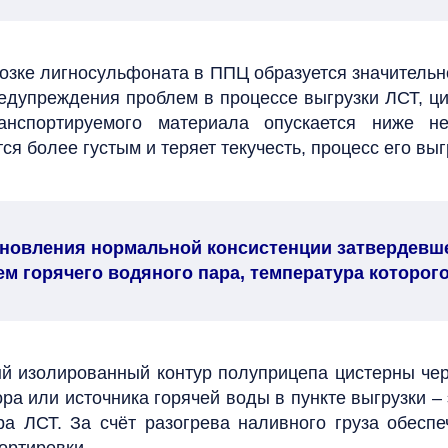
возке лигносульфоната в ППЦ образуется значительн
едупреждения проблем в процессе выгрузки ЛСТ, ц
ранспортируемого материала опускается ниже н
я более густым и теряет текучесть, процесс его выг
тановления нормальной консистенции затвердевш
м горячего водяного пара, температура которого
ый изолированный контур полуприцепа цистерны чер
а или источника горячей воды в пункте выгрузки –
ра ЛСТ. За счёт разогрева наливного груза обеспе