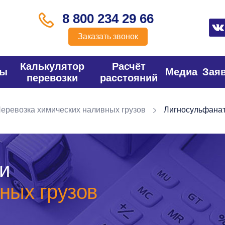
8 800 234 29 66
Заказать звонок
Калькулятор
Расчёт
фы
Медиа
Зая
перевозки
расстояний
еревозка химических наливных грузов
Лигносульфана
и
ных грузов