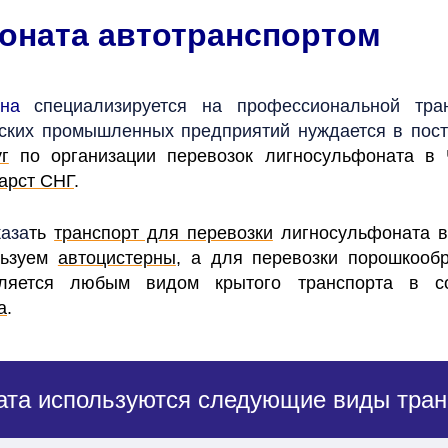
оната автотранспортом
на
специализируется на профессиональной тран
йских промышленных предприятий нуждается в пост
г
по организации перевозок лигносульфоната в
арст СНГ
.
каза
ть
транспорт для перевозки
лигносульфоната в
льзуем
автоцистерны
, а для перевозки порошкоо
твляется любым видом крытого транспорта в 
а
.
ата используются следующие виды тран