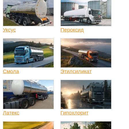
Уксус
Пероксид
Смола
Этилсиликат
Латекс
Гипохлорит