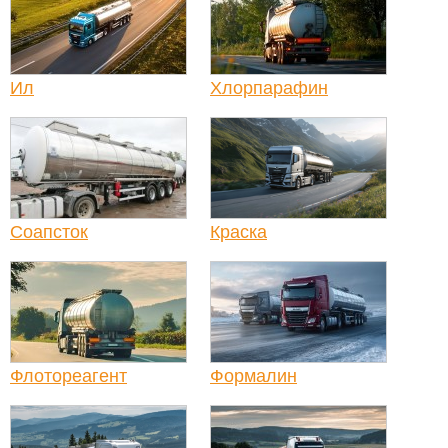
Ил
Хлорпарафин
Соапсток
Краска
Флотореагент
Формалин