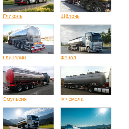
Гликоль
Щёлочь
Глицерин
Фенол
Эмульсия
КФ смола