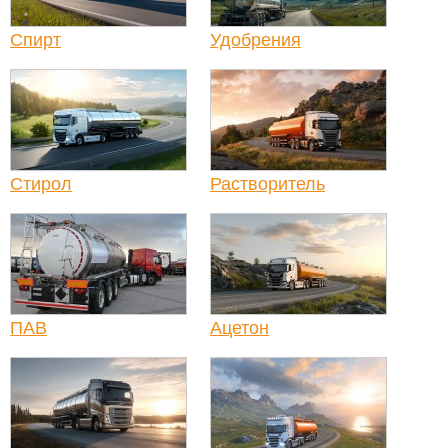
Спирт
Удобрения
Стирол
Растворитель
ПАВ
Ацетон