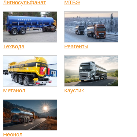
Лигносульфанат
МТБЭ
Техвода
Реагенты
Метанол
Каустик
Неонол