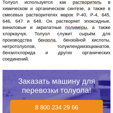
Толуол используется как
растворитель
в
химическом и органическом синтезе, а также в
смесевых растворителях марок Р-40, Р-4, 645,
646, 647 и 648. Он растворяет эпоксидные,
виниловые и акрилатные
полимеры
, а также
хлоркаучук. Толуол служит сырьём для
производства
бензола
, бензойной кислоты,
нитротолуолов, толуилендиизоцианатов,
бензилхлорида и других органических
соединений.
Заказать машину для
перевозки толуола!
8 800 234 29 66