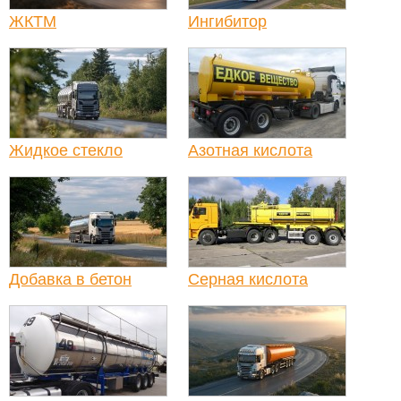
ЖКТМ
Ингибитор
Жидкое стекло
Азотная кислота
Добавка в бетон
Серная кислота