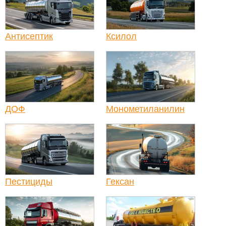
Антисептик
Ксилол
ДОФ
Монометиланилин
Пестициды
Гексан