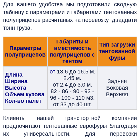
Для вашего удобства мы подготовили сводную
таблицу с параметрами и габаритами тентованных
полуприцепов расчитаных на перевозку двадцати
тонн груза.
Габариты и
Тип загрузки
Параметры
вместимость
тентованной
полуприцепов
полуприцепов с
фуры
тентом
от
13.6 до 16.5 м.
Длина
2.45 м.
Ширина
Задняя
от 2.4 до 3.0 м.
Высота
Боковая
82 - 86 - 90 - 92 -
Объем кузова
Верхняя
96 - 100 - 110 м3.
Кол-во палет
от 33 до 40 шт.
Клиенты нашей транспортной компании
предпочитают тентованные еврофуры благодаря
их универсальности.
Для перевозки