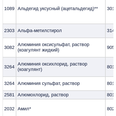
1089
Альдегид уксусный (ацетальдегид)**
301
2303
Альфа-метилстирол
314
Алюминия оксисульфат, раствор
3082
905
(коагулянт жидкий)
Алюминия оксихлорид, раствор
3264
801
(коагулянт)
3264
Алюминия сульфат, раствор
801
2581
Алюмохлорид, раствор
801
2032
Амил*
802