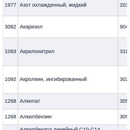
1977
Азот охлажденный, жидкий
201
3082
Акаризол
904
1093
Акрилонитрил
310
1092
Акролеин, ингибированный
302
1268
Алкилат
305
1268
Алкилбензин
305
Алкилбензол линейный С10-С14