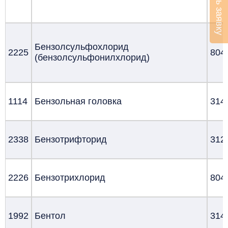
Оставить заявку
Бензолсульфохлорид
2225
804
(бензолсульфонилхлорид)
1114
Бензольная головка
314
2338
Бензотрифторид
312
2226
Бензотрихлорид
804
1992
Бентол
314