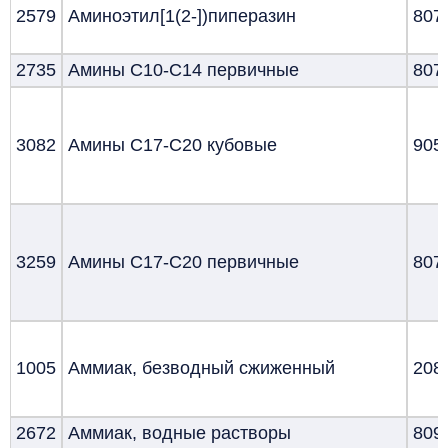
2579
Аминоэтил[1(2-])пиперазин
807
2735
Амины С10-С14 первичные
807
3082
Амины С17-С20 кубовые
905
3259
Амины С17-С20 первичные
807
1005
Аммиак, безводный сжиженный
208
2672
Аммиак, водные растворы
809