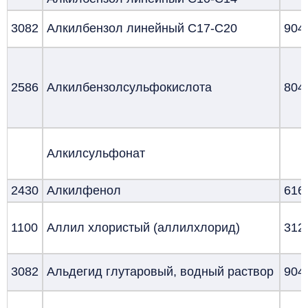
3082
Алкилбензол линейный С17-С20
904
2586
Алкилбензолсульфокислота
804
Алкилсульфонат
2430
Алкилфенол
616
1100
Аллил хлористый (аллилхлорид)
312
3082
Альдегид глутаровый, водный раствор
904