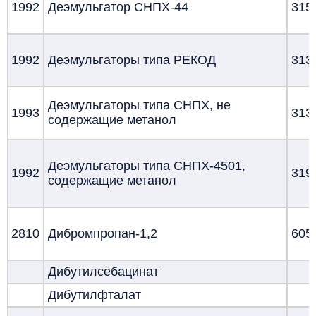
1992
Деэмульгатор СНПХ-44
315
1992
Деэмульгаторы типа РЕКОД
313
Деэмульгаторы типа СНПХ, не
1993
313
содержащие метанол
Деэмульгаторы типа СНПХ-4501,
1992
319
содержащие метанол
2810
Дибромпропан-1,2
605
Дибутилсебацинат
Дибутилфталат