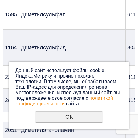
1595
Диметилсульфат
611
1164
Диметилсульфид
304
Данный сайт использует файлы cookie,
Яндекс.Метрику и прочие похожие
2265
Диметилформамид [N,N-]
311
технологии. В том числе, мы обрабатываем
Ваш IP-адрес для определения региона
местоположения. Используя данный сайт, вы
подтверждаете свое согласие с
политикой
2810
Диметилфосфит
615
конфиденциальности
сайта.
Диметилфталат
ОК
2051
Диметилэтаноламин
807