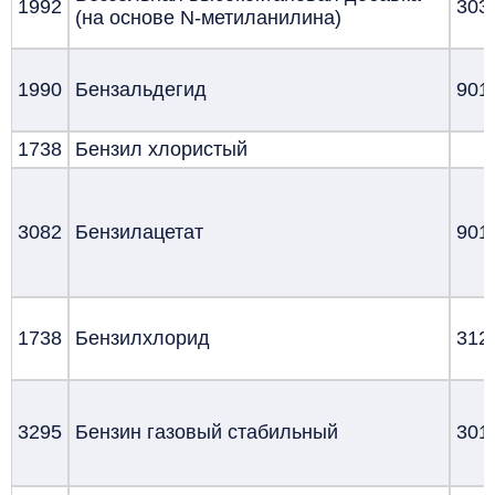
1992
303
(на основе N-метиланилина)
1990
Бензальдегид
901
1738
Бензил хлористый
3082
Бензилацетат
901
1738
Бензилхлорид
312
3295
Бензин газовый стабильный
301