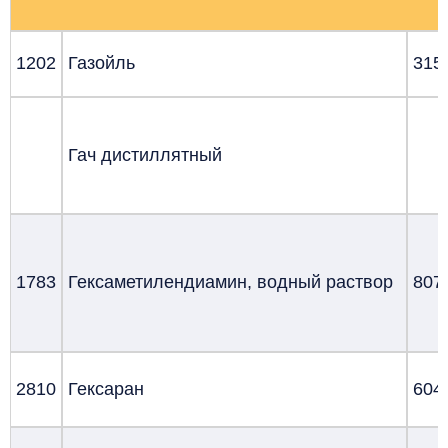
1202
Газойль
315
Гач дистиллятный
1783
Гексаметилендиамин, водный раствор
807
2810
Гексаран
604