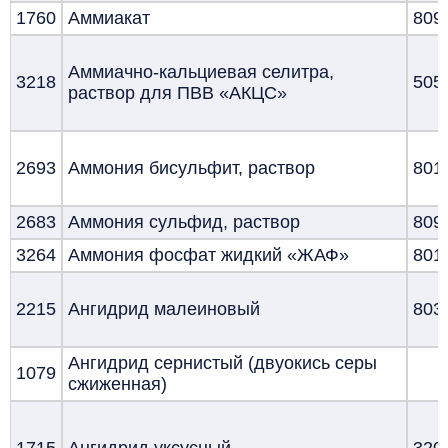
1760
Аммиакат
809
Аммиачно-кальциевая селитра,
3218
505
раствор для ПВВ «АКЦС»
2693
Аммония бисульфит, раствор
801
2683
Аммония сульфид, раствор
809
3264
Аммония фосфат жидкий «ЖАФ»
801
2215
Ангидрид малеиновый
803
Ангидрид сернистый (двуокись серы
1079
сжиженная)
1715
Ангидрид уксусный
320