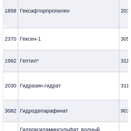
1858
Гексафторпропилен
201
2370
Гексен-1
305
1992
Гептил*
311
2030
Гидразин-гидрат
311
3082
Гидродепарафинат
901
Гидроксиламинсульфат, водный