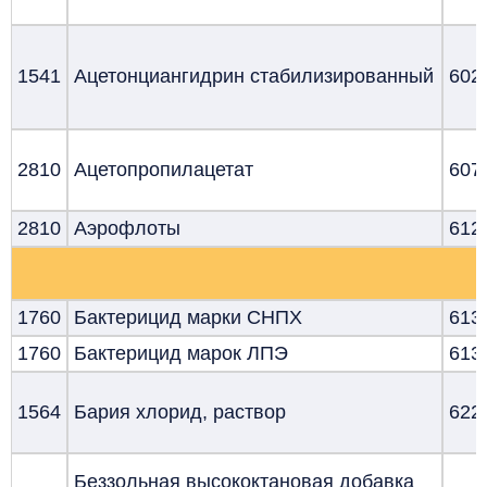
1541
Ацетонциангидрин стабилизированный
602
2810
Ацетопропилацетат
607
2810
Аэрофлоты
612
1760
Бактерицид марки СНПХ
613
1760
Бактерицид марок ЛПЭ
613
1564
Бария хлорид, раствор
622
Беззольная высококтановая добавка