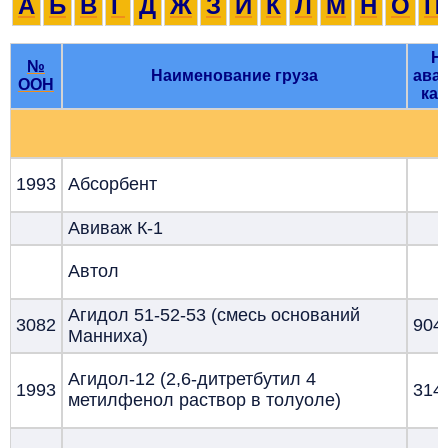
А
Б
В
Г
Д
Ж
З
И
К
Л
М
Н
О
П
Н
№
Наименование груза
ава
ООН
кар
1993
Абсорбент
Авиваж К-1
Автол
Агидол 51-52-53 (смесь оснований
3082
904
Манниха)
Агидол-12 (2,6-дитретбутил 4
1993
314
метилфенол раствор в толуоле)