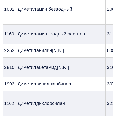
1032
Диметиламин безводный
208
1160
Диметиламин, водный раствор
311
2253
Диметиланилин[N,N-]
608
2810
Диметилацетамид[N,N-]
310
1993
Диметилвинил карбинол
307
1162
Диметилдихлорсилан
321