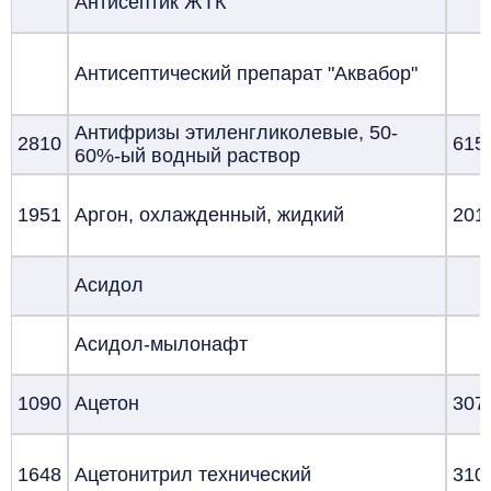
Антисептик ЖТК
Антисептический препарат "Аквабор"
Антифризы этиленгликолевые, 50-
2810
615
60%-ый водный раствор
1951
Аргон, охлажденный, жидкий
201
Асидол
Асидол-мылонафт
1090
Ацетон
307
1648
Ацетонитрил технический
310