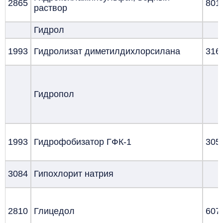
2865
801
раствор
Гидрол
1993
Гидролизат диметилдихлорсилана
316
Гидропол
1993
Гидрофобизатор ГФК-1
305
3084
Гипохлорит натрия
2810
Глицедол
607