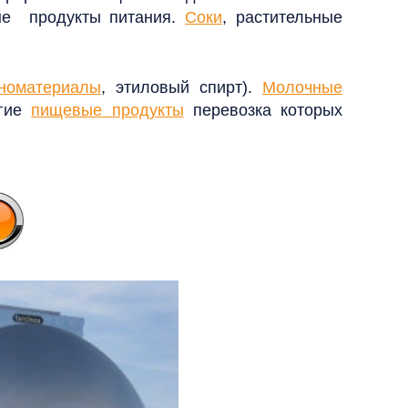
ные продукты питания.
Соки
,
растительные
номатериалы
, этиловый спирт).
Молочные
угие
пищевые продукты
перевозка которых
!