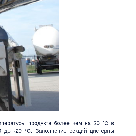
емпературы продукта более чем на 20
°C
в
30 до -20
°C
.
Заполнение секций цистерны