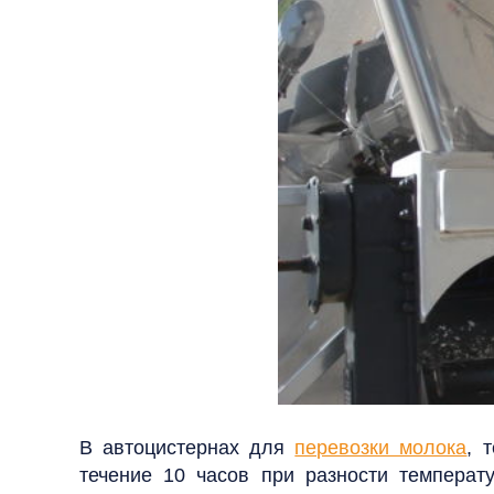
В автоцистернах для
перевозки молока
, 
течение 10 часов
при разности темпера