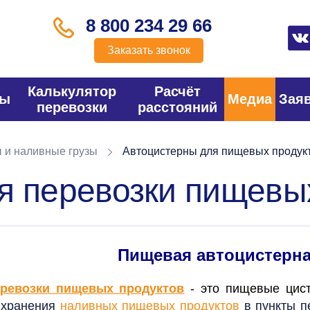
8 800 234 29 66
Заказать звонок
Калькулятор
Расчёт
фы
Медиа
Зая
перевозки
расстояний
 и наливные грузы
Автоцистерны для пищевых продук
я перевозки пищевы
Пищевая автоцистерн
ревозки пищевых продуктов
- это пищевые цис
 хранения
наливных пищевых продуктов
в пункты п