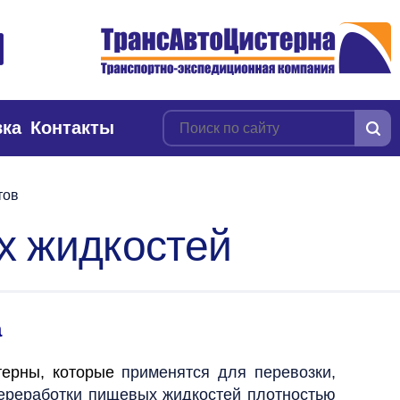
вка
Контакты
тов
х жидкостей
а
терны, которые
применятся для перевозки,
ереработки пищевых жидкостей плотностью