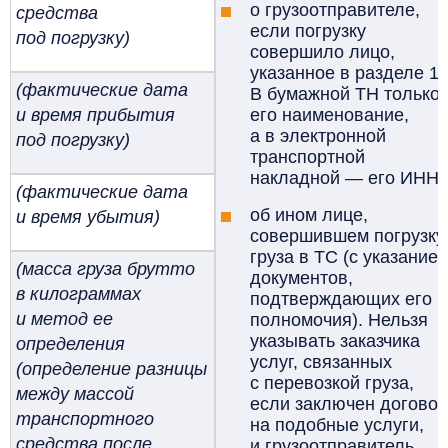
о грузоотправителе,
средства
если погрузку
под погрузку)
совершило лицо,
указанное в разделе 1.
(фактические дата
В бумажной ТН только
и время прибытия
его наименование,
а в электронной
под погрузку)
транспортной
накладной — его ИНН;
(фактические дата
об ином лице,
и время убытия)
совершившем погрузку
груза в ТС (с указание
(масса груза брутто
документов,
в килограммах
подтверждающих его
и метод ее
полномочия). Нельзя
указывать заказчика
определения
услуг, связанных
(определение разницы
с перевозкой груза,
между массой
если заключен договор
транспортного
на подобные услуги,
средства после
и грузоотправитель