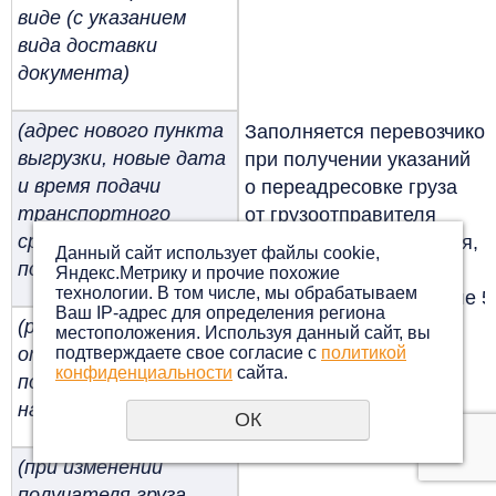
виде (с указанием
вида доставки
документа)
(адрес нового пункта
Заполняется перевозчико
выгрузки, новые дата
при получении указаний
и время подачи
о переадресовке груза
транспортного
от грузоотправителя
средства
(или от грузополучателя,
Данный сайт использует файлы cookie,
под выгрузку)
если такие полномочия
Яндекс.Метрику и прочие похожие
технологии. В том числе, мы обрабатываем
переданы ему в разделе 5
Ваш IP-адрес для определения региона
(реквизиты лица,
местоположения. Используя данный сайт, вы
подтверждаете свое согласие с
политикой
от которого
конфиденциальности
сайта.
получено указание
на переадресовку)
ОК
(при изменении
получателя груза —