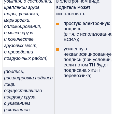
убытия, о состоянии,
в электронном виде,
креплении груза,
водитель может
тары, упаковки,
использовать:
маркировки,
простую электронную
опломбирования,
подпись
о массе груза
(в т.ч. с использование
и количестве
ЕСИА);
грузовых мест,
усиленную
о проведении
неквалифицированную
погрузочных работ)
подпись (при условии,
если потом ТН будет
подписана УКЭП
(подпись,
перевозчика)
расшифровка подписи
лица,
осуществившего
погрузку груза,
с указанием
реквизитов