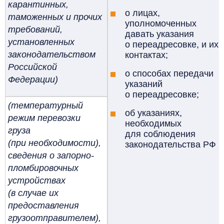
карантинных,
о лицах,
таможенных и прочих
уполномоченных
требований,
давать указания
установленных
о переадресовке, и их
законодательством
контактах;
Российской
о способах передачи
Федерации)
указаний
о переадресовке;
(температурный
об указаниях,
режим перевозки
необходимых
груза
для соблюдения
(при необходимости),
законодательства РФ
сведения о запорно-
пломбировочных
устройствах
(в случае их
предоставления
грузоотправителем),