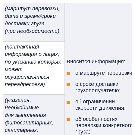
(маршрут перевозки,
дата и время/сроки
доставки груза
(при необходимости)
(контактная
информация о лицах,
Вносится информация:
по указанию которых
может
о маршруте перевозки;
осуществляться
о сроке доставки
переадресовка)
грузополучателю;
(указания,
об ограничении
необходимые
скорости движения;
для выполнения
об особенностях
фитосанитарных,
перевозки конкретного
санитарных,
груза;