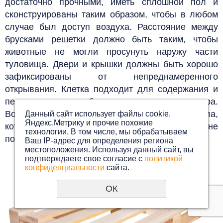
достаточно прочными, иметь сплошной пол и
сконструированы таким образом, чтобы в любом
случае был доступ воздуха. Расстояние между
брусками решетки должно быть таким, чтобы
животные не могли просунуть наружу части
туловища. Двери и крышки должны быть хорошо
зафиксированы от непреднамеренного
открывания. Клетка подходит для содержания и
перевозки питомца большого и среднего размера.
Вольер изготовлен из прочных сплавов металла,
Данный сайт использует файлы cookie,
Яндекс.Метрику и прочие похожие
которые способны выдержать большой вес и не
технологии. В том числе, мы обрабатываем
подвергаются коррозии.
Ваш IP-адрес для определения региона
местоположения. Используя данный сайт, вы
ПАЛЛЕТЫ
подтверждаете свое согласие с
политикой
конфиденциальности
сайта.
ОК