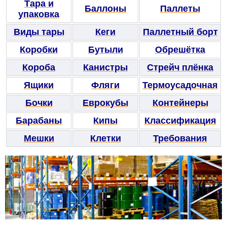
Тара и
Баллоны
Паллеты
упаковка
Виды тары
Кеги
Паллетный борт
Коробки
Бутыли
Обрешётка
Короба
Канистры
Стрейч плёнка
Ящики
Фляги
Термоусадочная
Бочки
Еврокубы
Контейнеры
Барабаны
Кипы
Классификация
Мешки
Клетки
Требования