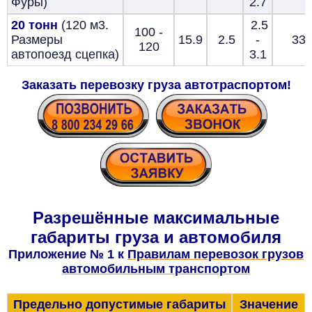
Фуры)
2.7
20 тонн
(120 м3.
2.5
100 -
Размеры
15.9
2.5
-
33
120
автопоезд сцепка)
3.1
Заказать перевозку груза автотраспортом
!
Разрешённые максимальные
габариты груза и автомобиля
Приложение № 1 к
Правилам перевозок грузов
автомобильным транспортом
Предельно допустимые габариты
Значение