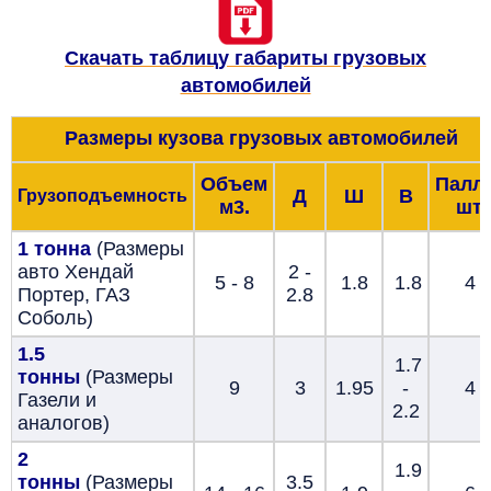
Скачать таблицу габариты грузовых
автомобилей
Размеры кузова грузовых автомобилей
Объем
Палл
Д
Ш
В
Грузоподъемность
м3.
шт.
1 тонна
(Размеры
авто Хендай
2 -
5 - 8
1.8
1.8
4
Портер, ГАЗ
2.8
Соболь)
1.5
1.7
тонны
(Размеры
9
3
1.95
-
4
Газели и
2.2
аналогов)
2
1.9
тонны
(Размеры
3.5