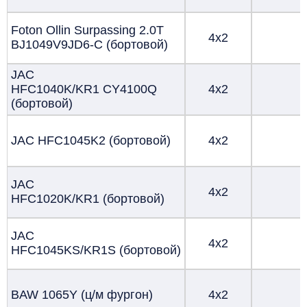
Foton Ollin Surpassing
2.0T
4х2
BJ1049V9JD6-C (бортовой)
JAC
HFC1040K/KR1 CY4100Q
4х2
(бортовой)
JAC HFC1045K2 (бортовой)
4х2
JAC
4х2
HFC1020K/KR1 (бортовой)
JAC
4х2
HFC1045KS/KR1S (бортовой)
BAW 1065Y (ц/м фургон)
4х2