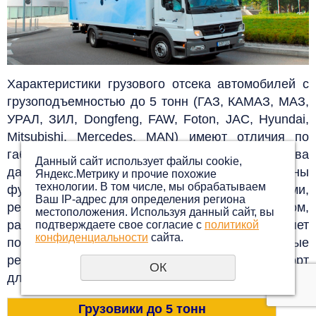
Характеристики грузового отсека автомобилей с
грузоподъемностью до 5 тонн (ГАЗ, КАМАЗ, МАЗ,
УРАЛ, ЗИЛ, Dongfeng, FAW, Foton, JAC, Hyundai,
Mitsubishi, Mercedes, MAN) имеют отличия по
габаритным размерам и объёму кузова.
Кузова
Данный сайт использует файлы cookie,
данных транспортных средств представлены
Яндекс.Метрику и прочие похожие
технологии. В том числе, мы обрабатываем
фургонами, тентованными будками,
Ваш IP-адрес для определения региона
рефрижераторами, бортовым транспортом,
местоположения. Используя данный сайт, вы
размеры которых различны. Это позволяет
подтверждаете свое согласие с
политикой
конфиденциальности
сайта.
потребителям принимать целесообразные
решения на тему, какой выбрать автотранспорт
ОК
для перевозки груза.
Грузовики до 5 тонн