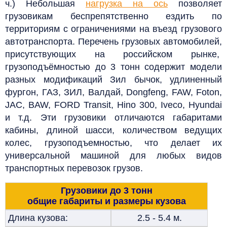
ч.) Небольшая
нагрузка на ось
позволяет
грузовикам беспрепятственно ездить по
территориям с ограничениями на въезд грузового
автотранспорта.
Перечень грузовых автомобилей,
присутствующих на российском рынке,
грузоподъёмностью до 3 тонн содержит модели
разных модификаций Зил бычок, удлиненный
фургон,
ГАЗ, ЗИЛ,
Валдай, Dongfeng, FAW, Foton,
JAC, BAW, FORD Transit, Hino 300, Iveco, Hyundai
и т.д. Эти грузовики отличаются габаритами
кабины, длиной шасси, количеством ведущих
колес, грузоподъемностью, что делает их
универсальной машиной для любых видов
транспортных перевозок грузов.
Грузовики до 3 тонн
общие габариты и размеры кузова
Длина кузова:
2.5 - 5.4 м.