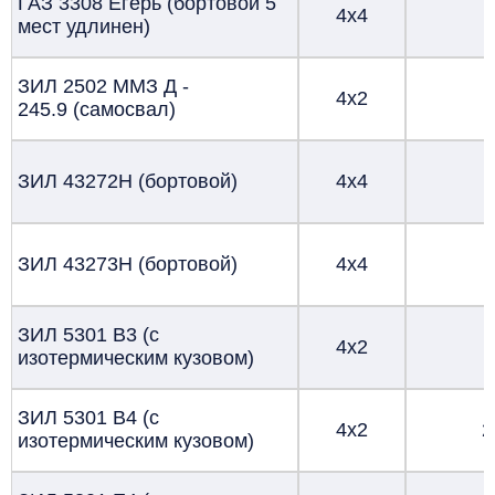
ГАЗ 3308 Егерь (бортовой 5
4х4
мест удлинен)
ЗИЛ 2502 ММЗ Д -
4х2
245.9 (самосвал)
ЗИЛ 43272Н (бортовой)
4х4
ЗИЛ 43273Н (бортовой)
4х4
ЗИЛ 5301 В3 (с
4х2
изотермическим кузовом)
ЗИЛ 5301 В4 (с
4х2
2
изотермическим кузовом)