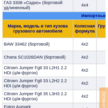
ГАЗ 3308 «Садко» (бортовой
4х4
удлиненный)
Импортные 
Марка, модель и тип кузова
Колесная
Гру
грузового автомобиля
формула
BAW 33462 (бортовой)
4х2
Chana SC1026DAN (бортовой)
4х2
Citroen Jumper Fgtl
33 L2H1 2.2
4х2
HDi (ц/м фургон)
Citroen Jumper Fgtl
33 L2H2 2.2
4х2
HDi (ц/м фургон)
Citroen Jumper Fgtl
35 L3H3 2.2
4х2
HDi (ц/м фургон)
Foton Aumark