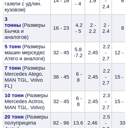
14 - 16
1.9
-
6
газели с удлин.
- 4
2.4
кузовом)
3
тонны
(Размеры
4.2
2 -
2 -
16 - 23
8
Бычка и
- 5
2.2
2.4
аналогов)
5 тонн
(Размеры
2.2
5.8
машин мерседес
32 - 45
2.45
-
12 - 
-7.2
Атего и аналоги)
2.7
7 тонн
(Размеры
2.2
Mercedes Atego,
6 -
36 - 45
2.45
-
15 - 
MAN TGL, Volvo
8
2.7
FL)
10 тонн
(Размеры
2.3
6 -
Mercedes Actros,
32 - 45
2.45
-
15 - 
8
MAN TGL, Volvo)
2.7
20 тонн
(Размеры
2.5
полуприцепа
82 - 96
13.6
2.46
-
33