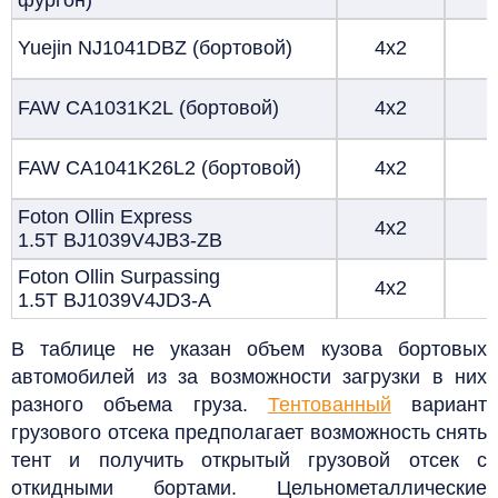
Yuejin NJ1041DBZ (бортовой)
4х2
FAW CA1031K2L (бортовой)
4х2
FAW CA1041K26L2 (бортовой)
4х2
Foton Ollin Express
4х2
1.5T BJ1039V4JB3-ZB
Foton
Ollin
Surpassing
4х2
1.5T BJ1039V4JD3-A
В таблице не указан объем кузова бортовых
автомобилей из за возможности загрузки в них
разного объема груза.
Тентованный
вариант
грузового отсека предполагает возможность снять
тент и получить открытый грузовой отсек с
откидными бортами. Цельнометаллические