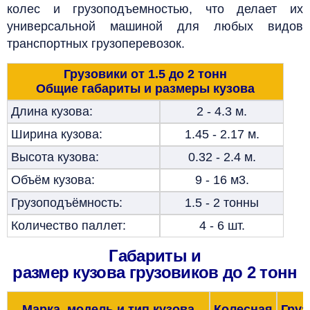
колес и грузоподъемностью, что делает их
универсальной машиной для любых видов
транспортных грузоперевозок.
Грузовики от 1.5 до 2 тонн
Общие габариты и размеры кузова
Длина кузова:
2 - 4.3 м.
Ширина кузова:
1.45 - 2.17 м.
Высота кузова:
0.32 - 2.4 м.
Объём кузова:
9 - 16 м3.
Грузоподъёмность:
1.5 - 2 тонны
Количество паллет:
4 - 6 шт.
Габариты и
размер кузова грузовиков до 2 тонн
Марка, модель и тип кузова
Колесная
Гру