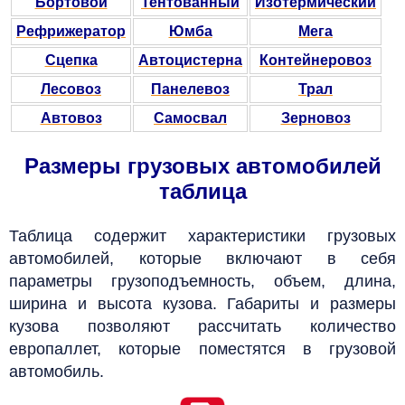
Бортовой
Тентованный
Изотермический
Рефрижератор
Юмба
Мега
Сцепка
Автоцистерна
Контейнеровоз
Лесовоз
Панелевоз
Трал
Автовоз
Самосвал
Зерновоз
Размеры грузовых автомобилей
таблица
Таблица содержит характеристики грузовых
автомобилей, которые включают в себя
параметры грузоподъемность, объем, длина,
ширина и высота кузова. Габариты и размеры
кузова позволяют рассчитать количество
европаллет, которые поместятся в грузовой
автомобиль.