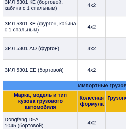
ЗИЛ 5301 КЕ (бортовой,
4х2
кабина с 1 спальным)
ЗИЛ 5301 КЕ (фургон, кабина
4х2
с 1 спальным)
ЗИЛ 5301 АО (фургон)
4х2
ЗИЛ 5301 ЕЕ (бортовой)
4х2
Импортные грузов
Марка, модель
и тип
Колесная
Грузопо
кузова грузового
формула
т
автомобиля
Dongfeng DFA
4х2
1045 (бортовой)