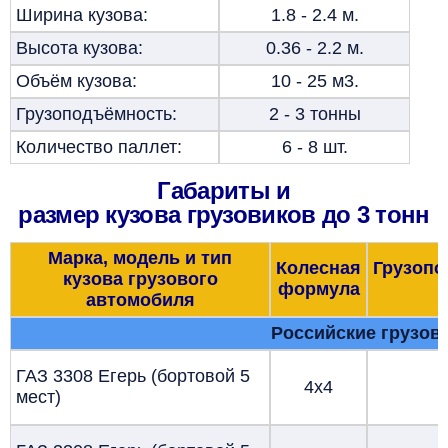
Ширина кузова:
1.8 - 2.4 м.
Высота кузова:
0.36 - 2.2 м.
Объём кузова:
10 - 25 м3.
Грузоподъёмность:
2 - 3 тонны
Количество паллет:
6 - 8 шт.
Габариты и
размер кузова грузовиков до 3 тонн
Марка, модель
и тип
Колесная
Грузопо
кузова грузового
формула
т
автомобиля
Российские грузов
ГАЗ 3308 Егерь (бортовой 5
4х4
мест)