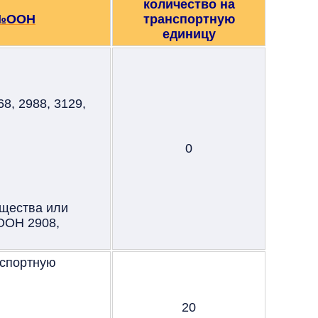
количество на
№ООН
транспортную
единицу
8, 2988, 3129,
0
ещества или
ООН 2908,
нспортную
20