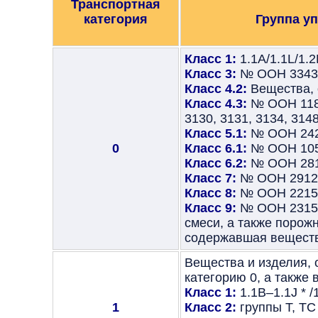
Транспортная
категория
Группа у
Класс 1:
1.1А/1.1L/1.
Класс 3:
№ ООН 3343
Класс 4.2:
Вещества, о
Класс 4.3:
№ ООН 1183,
3130, 3131, 3134, 3148
Класс 5.1:
№ ООН 24
0
Класс 6.1:
№ ООН 1051,
Класс 6.2:
№ ООН 281
Класс 7:
№ ООН 2912–
Класс 8:
№ ООН 2215 
Класс 9:
№ ООН 2315, 
смеси, а также порож
содержавшая вещества
Вещества и изделия, 
категорию 0, а также
Класс 1:
1.1B–1.1J * /
1
Класс 2:
группы T, TC 