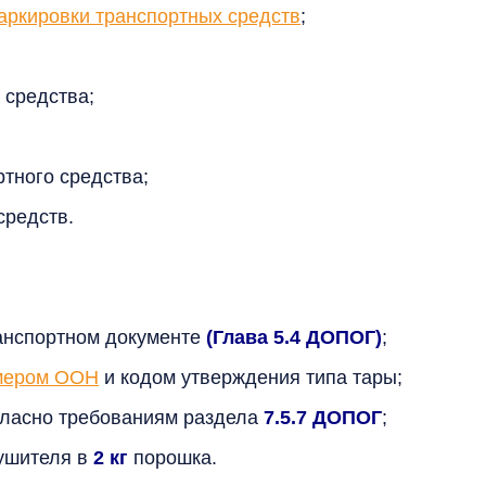
ркировки транспортных средств
;
 средства;
тного средства;
средств.
анспортном документе
(Глава 5.4 ДОПОГ)
;
мером ООН
и кодом утверждения типа тары;
огласно требованиям раздела
7.5.7 ДОПОГ
;
тушителя в
2 кг
порошка.