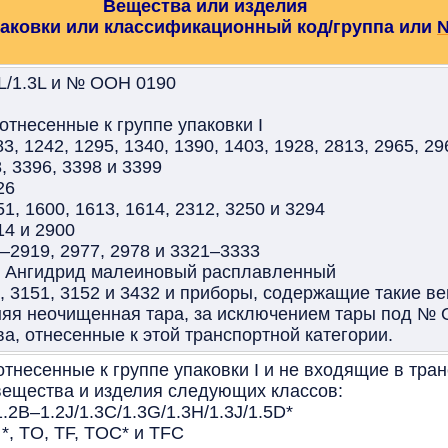
Вещества или изделия
паковки или классификационный код/группа или
2L/1.3L и № ООН 0190
тнесенные к группе упаковки I
 1242, 1295, 1340, 1390, 1403, 1928, 2813, 2965, 296
, 3396, 3398 и 3399
26
 1600, 1613, 1614, 2312, 3250 и 3294
4 и 2900
2919, 2977, 2978 и 3321–3333
Ангидрид малеиновый расплавленный
3151, 3152 и 3432 и приборы, содержащие такие в
няя неочищенная тара, за исключением тары под № 
, отнесенные к этой транспортной категории.
отнесенные к группе упаковки I и не входящие в тра
 вещества и изделия следующих классов:
1.2B–1.2J/1.3C/1.3G/1.3H/1.3J/1.5D*
*, TO, TF, TOC* и TFC