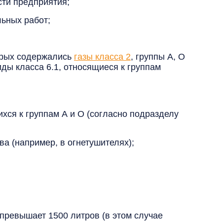
сти предприятия;
ьных работ;
торых содержались
газы класса 2
, группы А, О
циды класса 6.1, относящиеся к группам
хся к группам А и О (согласно подразделу
а (например, в огнетушителях);
 превышает 1500 литров (в этом случае