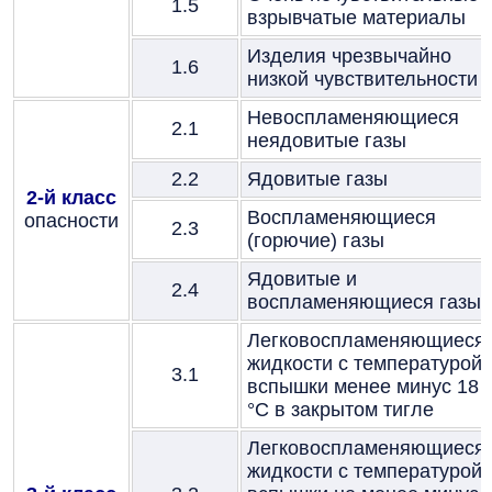
1.5
взрывчатые материалы
Изделия чрезвычайно
1.6
низкой чувствительности
Невоспламеняющиеся
2.1
неядовитые газы
2.2
Ядовитые газы
2-й класс
Воспламеняющиеся
опасности
2.3
(горючие) газы
Ядовитые и
2.4
воспламеняющиеся газы
Легковоспламеняющиеся
жидкости с температурой
3.1
вспышки менее минус 18
°C в закрытом тигле
Легковоспламеняющиеся
жидкости с температурой