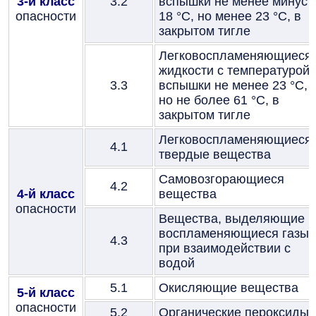
3-й класс
3.2
вспышки не менее минус
опасности
18 °C, но менее 23 °C, в
закрытом тигле
Легковоспламеняющиеся
жидкости с температурой
3.3
вспышки не менее 23 °C,
но не более 61 °C, в
закрытом тигле
Легковоспламеняющиеся
4.1
твердые вещества
Самовозгорающиеся
4.2
4-й класс
вещества
опасности
Вещества, выделяющие
воспламеняющиеся газы
4.3
при взаимодействии с
водой
5.1
Окисляющие вещества
5-й класс
опасности
5.2
Органические пероксиды