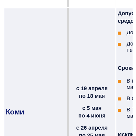
Допус
средст
До 
До 
пер
Сроки
В ю
мая
с 19 апреля
по
18 мая
В с
с 5 мая
В Т
Коми
по 4 июня
мая
с 26 апреля
Исклю
по 25 мая