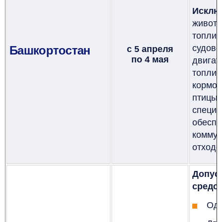
Исклю
живот
топли
судово
Башкортостан
с 5 апреля
по 4 мая
двигат
топли
кормов
птиц
специа
обесп
комму
отходо
Допус
средст
Оди