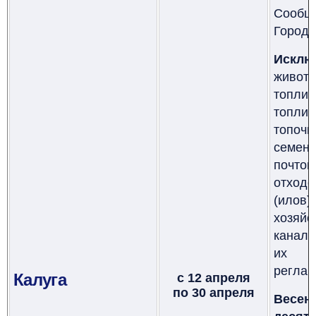
Сооб
Городс
Исклю
живот
топлив
топлив
топоч
семен
почто
отход
(илов)
хозя
канали
их об
реглам
Калуга
с 12 апреля
по
30 апреля
Весен