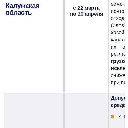
семен
Калужская
с 22 марта
почто
область
по 20 апреля
отход
(илов)
хозя
канали
их об
ре
гру
исклю
снижен
при пе
Допус
средст
4
т