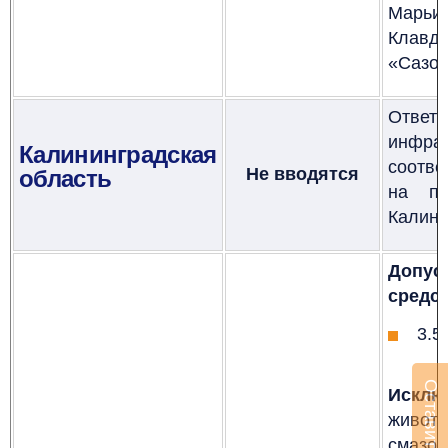
Марьи
Клавд
«Сазон
Отве
инфрас
Калининградская
соот
Не вводятся
область
на
п
Калини
Допус
средст
3.5
Исклю
живот
смазоч