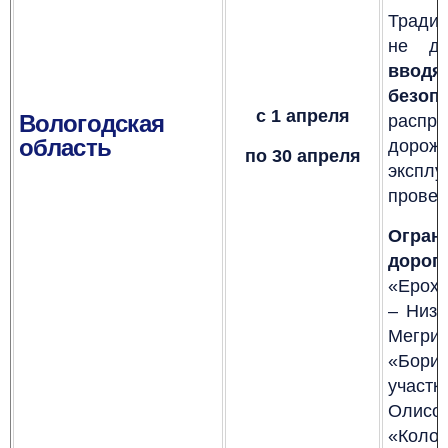
Тради
не де
вводя
безоп
с 1 апреля
Вологодская
распро
область
доро
по 30 апреля
эксплу
провед
Огран
дорог:
«Ерохо
– Низ 
Мегри
«Борис
участк
Олисов
«Колоб