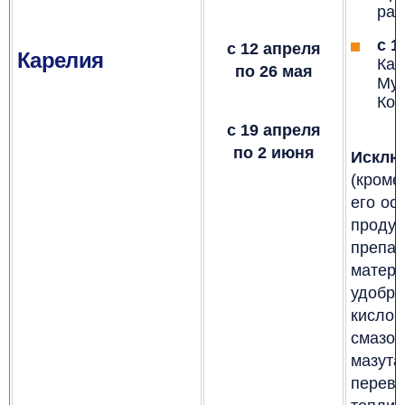
ра
с
19
с 12 апреля
Карелия
Кал
по
26 мая
Муе
Кос
с 19 апреля
по 2 июня
Исклю
(кроме
его ос
продук
препар
матер
удобр
кисло
смазо
мазут
перев