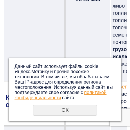
живот
топлив
топлив
топочн
семен
поч
гру
исклю
снижен
Данный сайт использует файлы cookie,
при пе
Яндекс.Метрику и прочие похожие
технологии. В том числе, мы обрабатываем
Ваш IP-адрес для определения региона
Ответ
местоположения. Используя данный сайт, вы
подтверждаете свое согласие с
политикой
област
Кировская
конфиденциальности
сайта.
Не вводится
запро
область
автотр
ОК
не буду