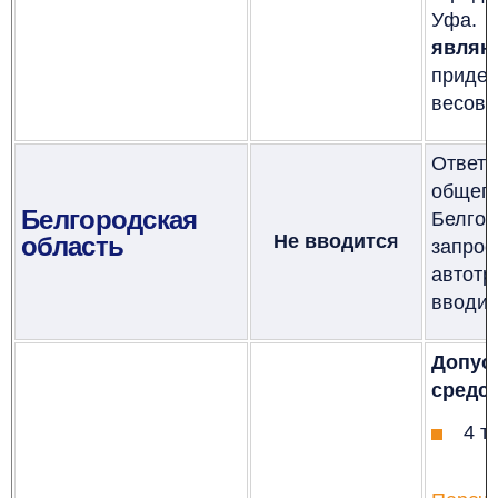
Уфа.
являю
придер
весовы
Ответ
обще
Белгородская
Белго
Не вводится
область
запро
автот
вводит
Допус
средст
4 т