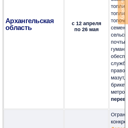
Оставить заявку
топлив
топлив
Архангельская
топоч
с 12 апреля
область
семе
по 26 мая
сельск
почты
гумани
обесп
служб
правов
мазут
брике
метро
перево
Огран
конк