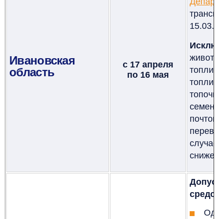
Департ
транс
15.03.
Исклю
живот
Ивановская
с 17 апреля
топлив
область
по 16 мая
топлив
топоч
семен
почто
перев
случа
снижен
Допус
средст
Оди