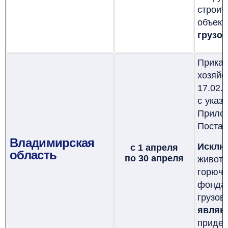
стро
объе
грузов
Прика
хозяй
17.02.
с указ
Прил
Постан
Владимирская
Исклю
с 1 апреля
область
по 30 апреля
живот
горюч
фонда
грузов
являю
придер