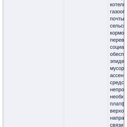
котел
газоо
поч
сельск
кормо
перево
социа
обесп
эпиде
мусор
ассен
средст
непро
необх
платф
верхо
напра
связи