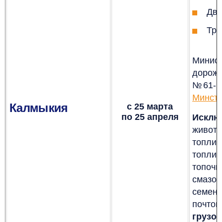
Дву
Тре
Минист
дорож
№61-п 
Минстр
Калмыкия
с 25 марта
по 25 апреля
Исклю
живот
топлив
топлив
топоч
смазоч
семен
поч
гру