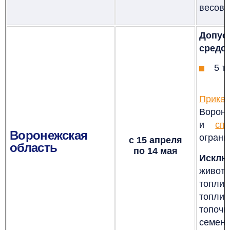
весовы
Допус
средст
5 т
Приказ
Ворон
и
спи
Воронежская
ограни
с 15 апреля
область
по 14 мая
Исклю
живот
топлив
топлив
топоч
семен