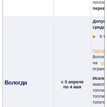
почтов
перево
Допус
средст
6
т
Поста
Вологд
на
са
ограни
Исклю
Вологда
с 5 апреля
живот
по 4 мая
топлив
топлив
топоч