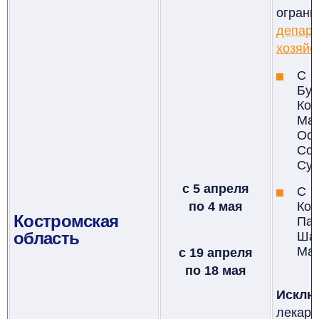
огр
депар
хозяйс
С
5
Бу
Ко
Ма
Ос
Со
Сус
с 5 апреля
С
1
по 4 мая
Кол
Костромская
Пав
область
Ша
Ман
с 19 апреля
по 18 мая
Исклю
лекар