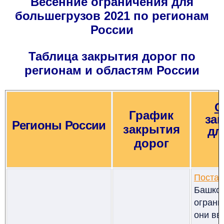
Весенние ограничения для
большегрузов 2021 по регионам
России
Таблица закрытия дорог по
регионам и областям России
О
График
за
Регионы России
закрытия
дл
дорог
Поста
Башкор
ограни
они вв