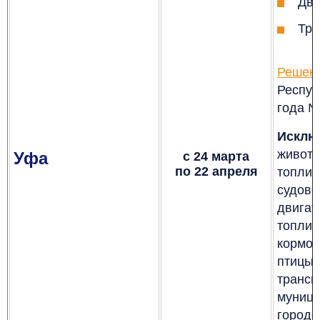
Дву
Тре
Решени
Респуб
года №
Исклю
живот
Уфа
с 24 марта
по 22 апреля
топли
судово
двигат
топли
кормов
птиц
транс
муници
гор