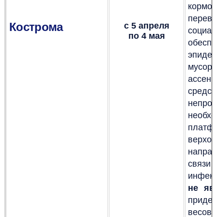
кормо
перево
Кострома
с 5 апреля
социа
по 4 мая
обесп
эпиде
мусор
ассен
средст
непро
необх
платф
верхо
напра
связи
инфек
не яв
придер
весовы