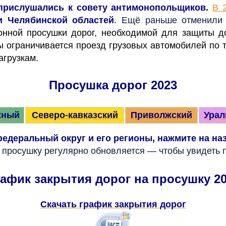
прислушались к совету антимонопольщиков.
В 
и Челябинской областей
.
Ещё раньше отменили
онной просушки дорог, необходимой для защиты д
ы ограничивается проезд грузовых автомобилей по 
агрузкам.
Просушка дорог 2023
ный
Северо-кавказский
Приволжский
Урал
едеральный округ и его регионы, нажмите на н
а просушку регулярно обновляется — чтобы увидеть 
афик закрытия дорог на просушку 2
Скачать график закрытия дорог