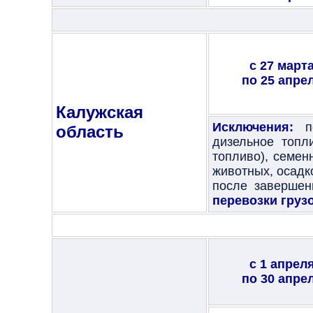
с 27 март
по 25 апре
Калужская
Исключения:
пе
область
дизельное топл
топливо), семен
животных, осадк
после завершен
перевозки груз
с 1 апрел
по 30 апре