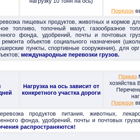
нагрузку 10
тонн на ось)
Порядок
вв
ревозка пищевых продуктов, животных и кормов для
ьное топливо, топочный мазут, газообразное то
енного фонда, удобрений, почты и почтовых гру
 ремонта объектов социального назначения (школ
шерские пункты, спортивные сооружения), для орг
бъектов;
международные перевозки грузов.
Приказ
М
хозяйства 
я
Нагрузка на ось зависит от
Перечень
дней
конкретного участка дороги
наг
Порядок
вв
ревозка продуктов питания, животных, лекарс
енного фонда, удобрений, почты и почтовых грузо
ичения распространяются!