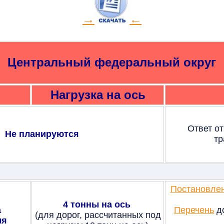
→
←
Центральный федеральный округ
Нагрузка на ось
Ответ о
Не планируются
тр
Постановле
4 тонны на ось
а
Перечень
до
(для дорог, рассчитанных под
ля