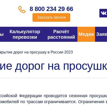
8 800 234 29 66
Заказать звонок
Калькулятор
Расчёт
фы
Медиа
Зая
перевозки
расстояний
крытие дорог на просушку в России 2023
е дорог на просушку
оссийской Федерации проводится сезонная просуш
омобилей по трассам ограничивается. Ограничения 