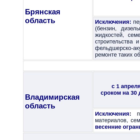
Брянская
область
Исключения:
пе
(бензин, дизел
жидкостей, сем
строительства и
фельдшерско-аку
ремонте таких о
с 1 апрел
сроком на 30 
Владимирская
область
Исключения
:
пе
материалов, сем
весенние огран