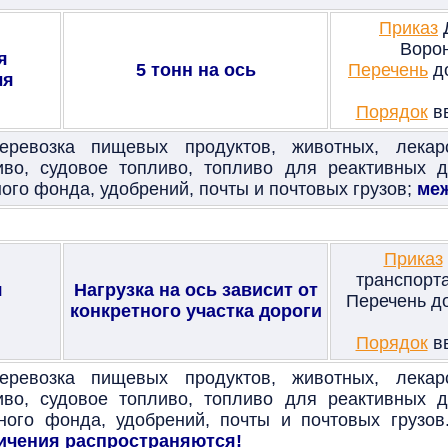
Приказ
Д
Ворон
я
5 тонн на ось
Перечень
до
ля
Порядок
вв
еревозка пищевых продуктов, животных, лекарс
иво, судовое топливо, топливо для реактивных дв
ого фонда, удобрений, почты и почтовых грузов;
меж
Приказ
транспорта
я
Нагрузка на ось зависит от
Перечень до
конкретного участка дороги
Порядок
вв
ревозка пищевых продуктов, животных, лекарс
иво, судовое топливо, топливо для реактивных дв
нного фонда, удобрений, почты и почтовых грузо
ичения распространяются!