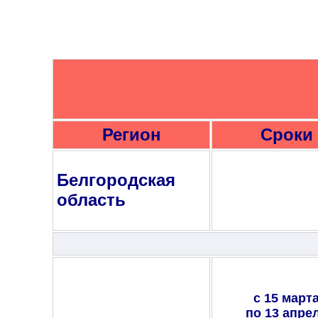
Регион
Сроки
Белгородская
область
с 15 март
по 13 апре