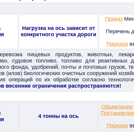
Приказ
Мини
а
Нагрузка на ось зависит от
Перечень д
ля
конкретного участка дороги
Порядок
вв
ревозка пищевых продуктов, животных, лекарс
иво, судовое топливо, топливо для реактивных дв
ного фонда, удобрений, почты и почтовых грузов, 
ов (илов) биологических очистных сооружений хозя
ия операций по их обработке согласно технологи
ов весенние ограничения распространяются!
Объявление
я
Постановлен
4
тонны на ось
ля
Порядок
вв