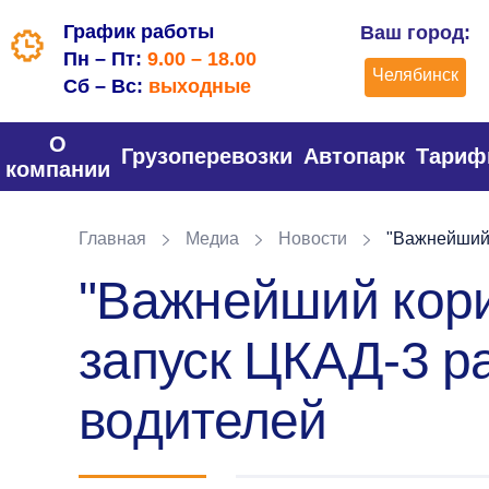
График работы
Ваш город:
Пн – Пт:
9.00 – 18.00
Челябинск
Сб – Вс:
выходные
О
Грузоперевозки
Автопарк
Тари
компании
Главная
Медиа
Новости
"Важнейший к
"Важнейший кори
запуск ЦКАД-3 ра
водителей