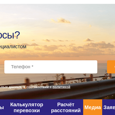
осы?
пециалистом
ьных данных, в соответствии с
политикой
Калькулятор
Расчёт
фы
Медиа
Зая
перевозки
расстояний