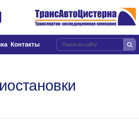
вка
Контакты
риостановки