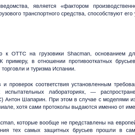
домства, является «фактором производственно
рузового транспортного средства, способствуют его у
ию к ОТТС на грузовики Shacman, основанием д
 К примеру, в отношении противооткатных брусье
торговли и туризма Испании.
 и проверок соответствия установленным требова
 испытательных лабораториях, — распространен
) Антон Шапарин. При этом в случае с моделями из
илиале, хотя сами протоколы выдаются именно от им
acman, которые вообще не представлены на европе
тания тех самых защитных брусьев прошли в сам