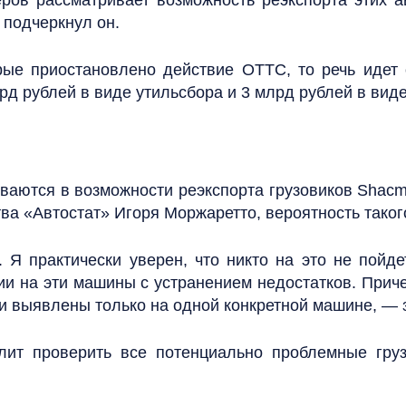
ов рассматривает возможность реэкспорта этих а
 подчеркнул он.
рые приостановлено действие ОТТС, то речь идет
лрд рублей в виде утильсбора и 3 млрд рублей в ви
аются в возможности реэкспорта грузовиков Shacma
ва «Автостат» Игоря Моржаретто, вероятность таког
. Я практически уверен, что никто на это не пой
 на эти машины с устранением недостатков. Причем
 выявлены только на одной конкретной машине, — 
лит проверить все потенциально проблемные груз