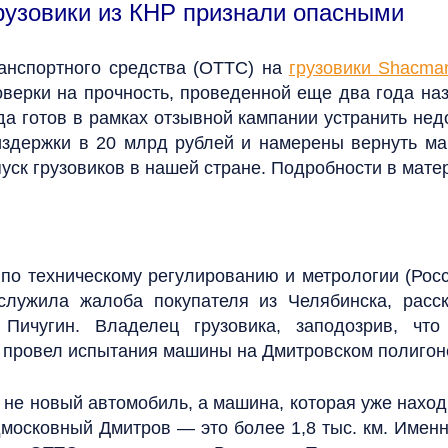
рузовики из КНР признали опасными
анспортного средства (ОТТС) на
грузовики Shacma
оверки на прочность, проведенной еще два года на
а готов в рамках отзывной кампании устранить нед
 издержки в 20 млрд рублей и намерены вернуть м
уск грузовиков в нашей стране. Подробности в мате
по техническому регулированию и метрологии (Рос
служила жалоба покупателя из Челябинска, расск
ичугин. Владелец грузовика, заподозрив, что
да провел испытания машины на Дмитровском полигон
е новый автомобиль, а машина, которая уже находи
московный Дмитров — это более 1,8 тыс. км. Имен