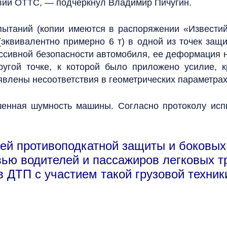
твии ОТТС, — подчеркнул Владимир Пичугин.
пытаний (копии имеются в распоряжении «Известий»
 (эквивалентно примерно 6 т) в одной из точек за
ссивной безопасности автомобиля, ее деформация 
ругой точке, к которой было приложено усилие, 
явлены несоответствия в геометрических параметра
нная шумность машины. Согласно протоколу испы
ней противоподкатной защиты и боковых
вью водителей и пассажиров легковых т
в ДТП с участием такой грузовой техник