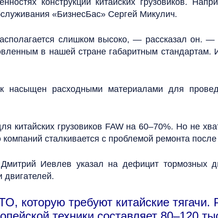
енностях конструкции китайских грузовиков. Напр
обслуживания «БизнесБас» Сергей Микулич.
асполагается слишком высоко, — рассказал он. — В
овленным в нашей стране габаритным стандартам. И
ок насыщен расходными материалами для провед
я китайских грузовиков FAW на 60–70%. Но не хват
 компаний сталкивается с проблемой ремонта после
 Дмитрий Иевлев указал на дефицит тормозных д
и двигателей.
 ТО, которую требуют китайские тягачи.
пейской техники составляет 80–120 тыс.