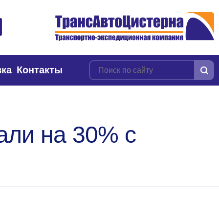
вка
Контакты
жали на 30% с