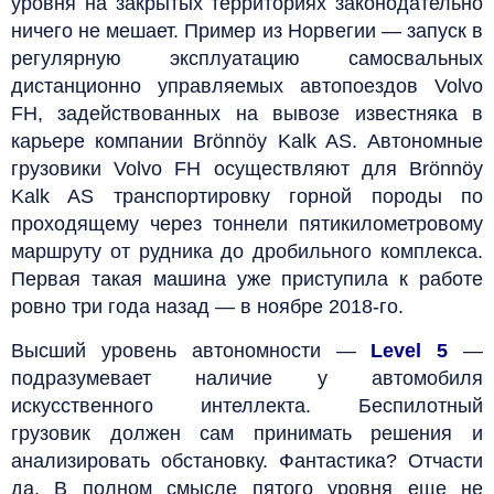
уровня на закрытых территориях законодательно
ничего не мешает. Пример из Норвегии — запуск в
регулярную эксплуатацию самосвальных
дистанционно управляемых автопоездов Volvo
FH, задействованных на вывозе известняка в
карьере компании Brönnöy Kalk AS. Автономные
грузовики Volvo FH осуществляют для Brönnöy
Kalk AS транспортировку горной породы по
проходящему через тоннели пятикилометровому
маршруту от рудника до дробильного комплекса.
Первая такая машина уже приступила к работе
ровно три года назад — в ноябре 2018-го.
Высший уровень автономности —
Level 5
—
подразумевает наличие у автомобиля
искусственного интеллекта. Беспилотный
грузовик должен сам принимать решения и
анализировать обстановку. Фантастика? Отчасти
да. В полном смысле пятого уровня еще не