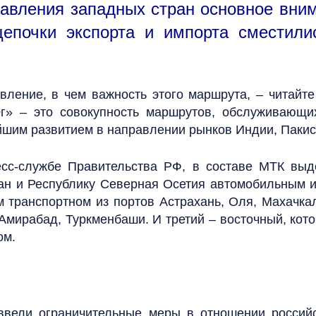
давления западных стран основное вн
цепочки экспорта и импорта сместили
авление, в чем важность этого маршрута, – читай
г» – это совокупность маршрутов, обслуживающ
ейшим развитием в направлении рынков Индии, Пакис
есс-службе Правительства РФ, в составе МТК выд
тан и Республику Северная Осетия автомобильным 
м транспортном из портов Астрахань, Оля, Махачкал
Амирабад, Туркменбаши. И третий – восточный, кото
ом.
ввели ограничительные меры в отношении россий