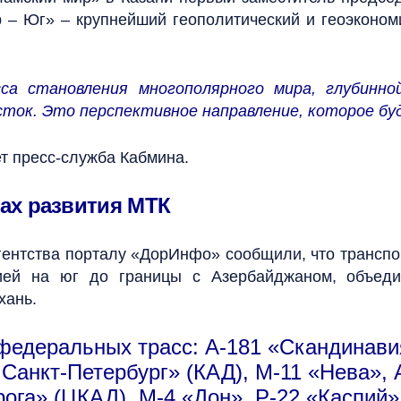
р – Юг» – крупнейший геополитический и геоэконом
са становления многополярного мира, глубинно
сток. Это перспективное направление, которое бу
ет пресс-служба Кабмина.
ах развития МТК
гентства порталу «ДорИнфо» сообщили, что транспо
ей на юг до границы с Азербайджаном, объединя
хань.
федеральных трасс: А-181 «Скандинави
 Санкт-Петербург» (КАД), М-11 «Нева»,
ога» (ЦКАД), М-4 «Дон», Р-22 «Каспий»,