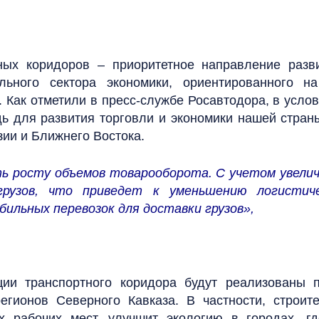
ых коридоров – приоритетное направление разви
ельного сектора экономики, ориентированного н
. Как отметили в пресс-службе Росавтодора, в усл
 для развития торговли и экономики нашей страны,
зии и Ближнего Востока.
ь росту объемов товарооборота. С учетом увелич
грузов, что приведет к уменьшению логистич
ильных перевозок для доставки грузов»,
ции транспортного коридора будут реализованы
регионов Северного Кавказа. В частности, строит
 рабочих мест, улучшит экологию в городах, где