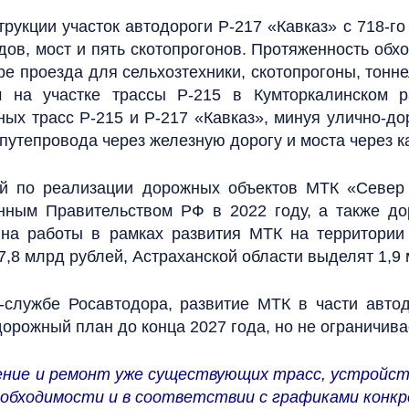
трукции участок автодороги Р-217 «Кавказ» с 718-го
дов, мост и пять скотопрогонов. Протяженность обхо
ре проезда для сельхозтехники, скотопрогоны, тон
 на участке трассы Р-215 в Кумторкалинском ра
х трасс Р-215 и Р-217 «Кавказ», минуя улично-до
 путепровода через железную дорогу и моста через 
ий по реализации дорожных объектов МТК «Север 
нным Правительством РФ в 2022 году, а также до
, на работы в рамках развития МТК на территори
,8 млрд рублей, Астраханской области выделят 1,9 
-службе Росавтодора, развитие МТК в части авто
дорожный план до конца 2027 года, но не ограничива
ние и ремонт уже существующих трасс, устройств
еобходимости и в соответствии с графиками конк