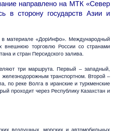
имание направлено на МТК «Север
сь в сторону государств Азии и
те в материале «ДорИнфо».
Международный
их внешнюю торговлю России со странами
тана и стран Персидского залива.
еляют три маршрута. Первый – западный,
и железнодорожным транспортном. Второй –
а, по реке Волга в иранские и туркменские
рый проходит через Республику Казахстан и
ских воздушных, морских и автомобильных