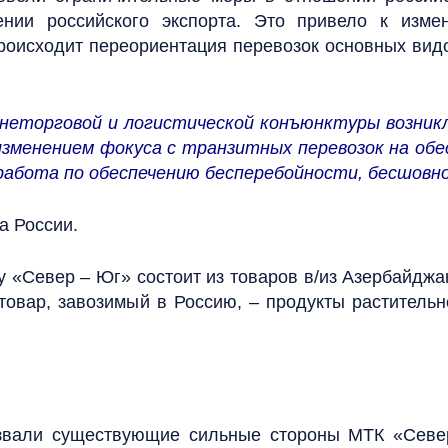
ении российского экспорта. Это привело к изме
роисходит переориентация перевозок основных видо
неторговой и логистической конъюнктуры возник
изменением фокуса с транзитных перевозок на обе
 работа по обеспечению бесперебойности, бесшовн
а России.
 «Север – Юг» состоит из товаров в/из Азербайджа
товар, завозимый в Россию, – продукты раститель
азвали существующие сильные стороны МТК «Север