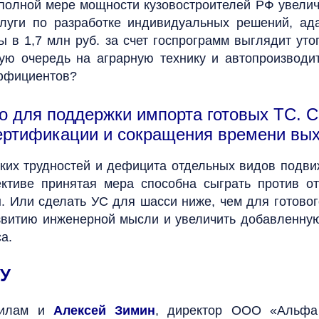
олной мере мощности кузовостроителей РФ увелича
слуги по разработке индивидуальных решений, ад
ы в 1,7 млн руб. за счет госпрограмм выглядит ут
ю очередь на аграрную технику и автопроизводит
ффициентов?
о для поддержки импорта готовых ТС. Св
ертификации и сокращения времени вых
ких трудностей и дефицита отдельных видов подвиж
ктиве принятая мера способна сыграть против от
 Или сделать УС для шасси ниже, чем для готово
азвитию инженерной мысли и увеличить добавленную
а.
У
вилам и
Алексей Зимин
, директор ООО «Альфа 