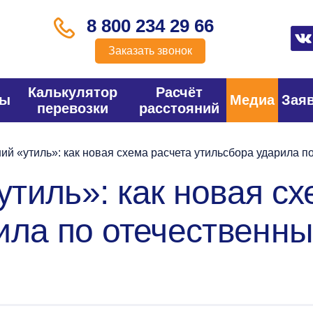
8 800 234 29 66
Заказать звонок
Калькулятор
Расчёт
фы
Медиа
Зая
перевозки
расстояний
й «утиль»: как новая схема расчета утильсбора ударила п
тиль»: как новая сх
ила по отечественн