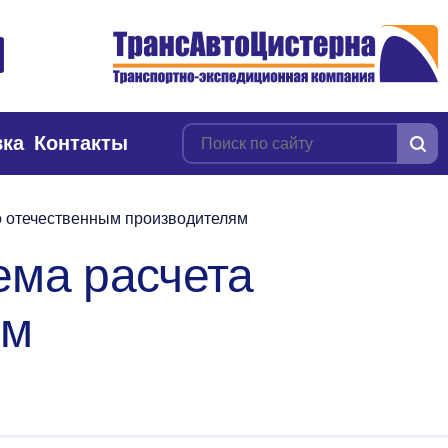
вка
Контакты
о отечественным производителям
ема расчета
ым