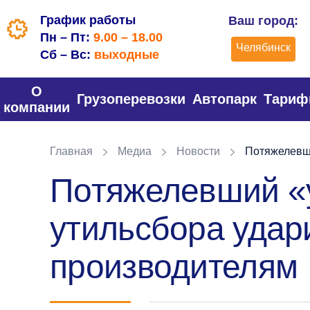
График работы
Ваш город:
Пн – Пт:
9.00 – 18.00
Челябинск
Сб – Вс:
выходные
О
Грузоперевозки
Автопарк
Тари
компании
Главная
Медиа
Новости
Потяжелевши
Потяжелевший «у
утильсбора удар
производителям