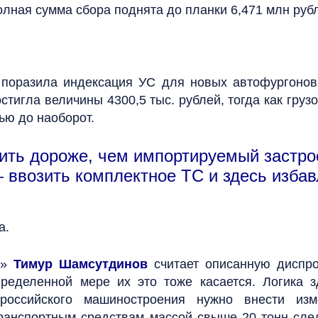
олная сумма сбора поднята до планки 6,471 млн руб
 поразила индексация УС для новых автофургонов
стигла величины 4300,5 тыс. рублей, тогда как грузо
ью до наоборот.
оить дороже, чем импортируемый застро
 ввозить комплектное ТС и здесь избав
а.
с»
Тимур Шамсутдинов
считает описанную диспр
пределенной мере их это тоже касается. Логика 
 российского машиностроения нужно внести из
ранспортным средствам массой свыше 20 тонн сл