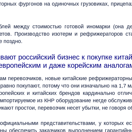
орных фургонов на одиночных грузовиках, прицепа
блей между стоимостью готовой иномарки (она д
четов. Производство изотерм и рефрижераторов с
е поздно.
ают российский бизнес к покупке китай
европейским и даже корейским аналога
вам перевозчиков, новые китайские рефрижераторн
равно покупают, потому что они изначально на 1,7 
опейских и китайских брендов кардинально отлича
Импортируемое из КНР оборудование негде обслужив
икают простои, перевозчик несет убытки, не говоря 
 официальными представительствами, у которых ес
ны обеспечить заказчиков выполнением гарантийн