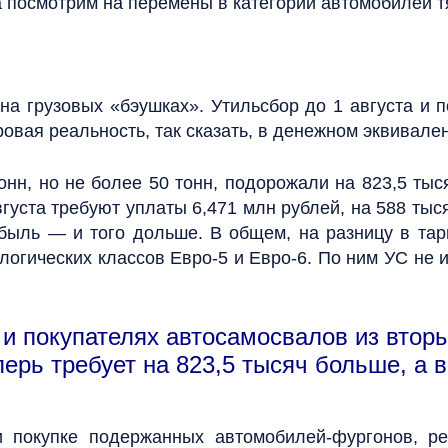
ка посмотрим на перемены в категории автомобилей т
 на грузовых «бэушках». Утильсбор до 1 августа и 
уровая реальность, так сказать, в денежном эквивален
нн, но не более 50 тонн, подорожали на 823,5 тыся
густа требуют уплаты 6,471 млн рублей, на 588 ты
ибыль — и того дольше. В общем, на разницу в та
огических классов Евро-5 и Евро-6. По ним УС не и
 и покупателях автосамосвалов из втор
перь требует на 823,5 тысяч больше, а 
и покупке подержанных автомобилей-фургонов, р