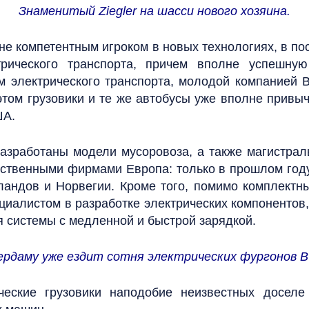
Знаменитый Ziegler на шасси нового хозяина.
лне компетентным игроком в новых технологиях, в п
рического транспорта, причем вполне успешну
 электрического транспорта, молодой компанией 
 этом грузовики и те же автобусы уже вполне привы
ША.
азработаны модели мусоровоза, а также магистрал
бственными фирмами Европа: только в прошлом год
ландов и Норвегии. Кроме того, помимо комплект
ециалистом в разработке электрических компоненто
я системы с медленной и быстрой зарядкой.
рдаму уже ездит сотня электрических фургонов 
ческие грузовики наподобие неизвестных досел