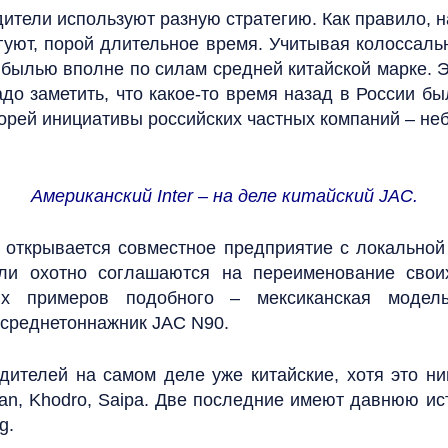
дители используют разную стратегию. Как правило, 
гуют, порой длительное время. Учитывая колоссал
ылью вполне по силам средней китайской марке. Эт
адо заметить, что какое-то время назад в России б
корей инициативы российских частных компаний – н
Американский Inter – на деле китайский JAC.
открывается совместное предприятие с локальной
ели охотно соглашаются на переименование сво
х примеров подобного – мексиканская модель 
 среднетоннажник JAC N90.
ителей на самом деле уже китайские, хотя это ни
an, Khodro, Saipa. Две последние имеют давнюю ист
g.