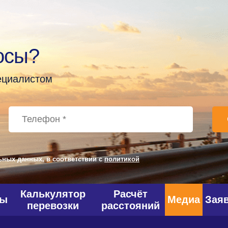
осы?
пециалистом
ьных данных, в соответствии с
политикой
Калькулятор
Расчёт
фы
Медиа
Зая
перевозки
расстояний