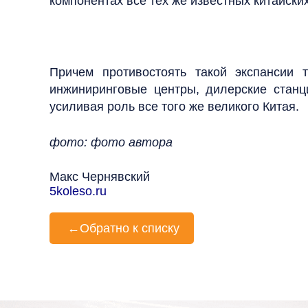
компонентах все тех же известных китайски
Причем противостоять такой экспансии 
инжиниринговые центры, дилерские станц
усиливая роль все того же великого Китая.
фото: фото автора
Макс Чернявский
5koleso.ru
←
Обратно к списку