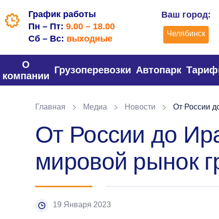
График работы
Ваш город:
Пн – Пт:
9.00 – 18.00
Челябинск
Сб – Вс:
выходные
О
Грузоперевозки
Автопарк
Тари
компании
Главная
Медиа
Новости
От России д
От России до Ир
мировой рынок г
19 Января 2023