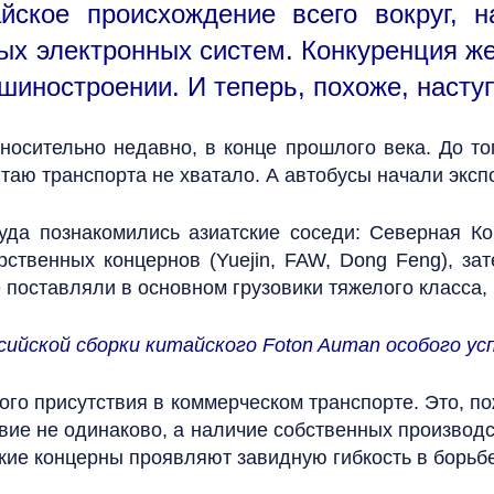
айское происхождение всего вокруг, 
ых электронных систем. Конкуренция же
иностроении. И теперь, похоже, наступ
носительно недавно, в конце прошлого века. До то
таю транспорта не хватало. А автобусы начали эксп
уда познакомились азиатские соседи: Северная Ко
ственных концернов (Yuejin, FAW, Dong Feng), за
е поставляли в основном грузовики тяжелого класса, 
ийской сборки китайского Foton Auman особого усп
ского присутствия в коммерческом транспорте. Это, п
ствие не одинаково, а наличие собственных производс
кие концерны проявляют завидную гибкость в борьбе