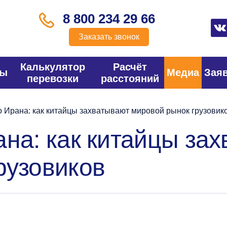
8 800 234 29 66
Заказать звонок
Калькулятор
Расчёт
фы
Медиа
Зая
перевозки
расстояний
о Ирана: как китайцы захватывают мировой рынок грузовик
ана: как китайцы за
рузовиков