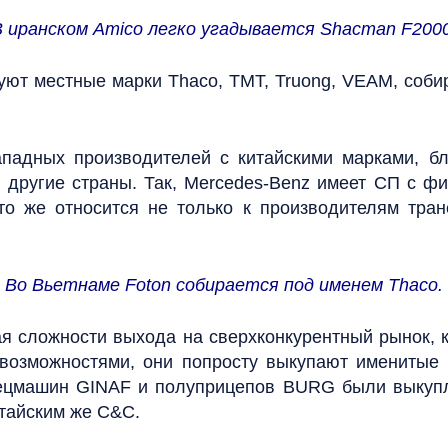
В иранском Amico легко угадывается Shacman F2000
уют местные марки Thaco, TMT, Truong, VEAM, соб
падных производителей с китайскими марками, б
в другие страны. Так, Mercedes-Benz имеет СП с ф
это же относится не только к производителям тра
Во Вьетнаме Foton собирается под именем Thaco.
ая сложности выхода на сверхконкурентный рынок, 
озможностями, они попросту выкупают именитые ма
пецмашин GINAF и полуприцепов BURG были выкуп
итайским же C&C.