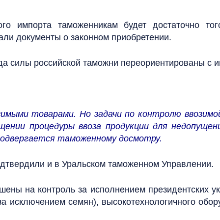
ого импорта таможенникам будет достаточно тог
вали документы о законном приобретении.
да силы российской таможни переориентированы с и
имыми товарами. Но задачи по контролю ввозимой
щении процедуры ввоза продукции для недопуще
подвергается таможенному досмотру.
дтвердили и в Уральском таможенном Управлении.
шены на контроль за исполнением президентских у
за исключением семян), высокотехнологичного обор