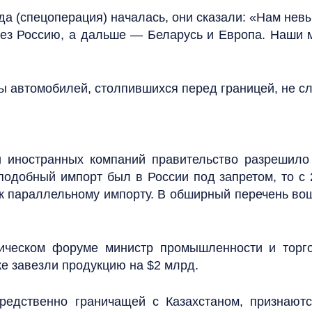
да (спецоперация) началась, они сказали: «Нам невы
рез Россию, а дальше — Беларусь и Европа. Наши 
ы автомобилей, столпившихся перед границей, не с
и иностранных компаний правительство разрешило 
подобный импорт был в России под запретом, то с 
к параллельному импорту. В обширный перечень во
ическом форуме министр промышленности и торго
же завезли продукцию на $2 млрд.
редственно граничащей с Казахстаном, признают