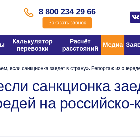
8 800 234 29 66
Заказать звонок
Калькулятор
Расчёт
фы
Медиа
Зая
перевозки
расстояний
м, если санкционка заедет в страну». Репортаж из очереде
сли санкционка заед
редей на российско-