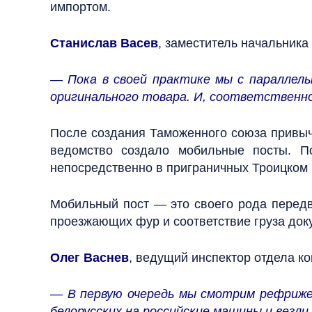
импортом.
Станислав Васев
, заместитель начальник
— Пока в своей практике мы с параллел
оригинального товара. И, соответственн
После создания Таможенного союза привыч
ведомство создало мобильные посты. П
непосредственно в приграничных Троицком и
Мобильный пост — это своего рода передв
проезжающих фур и соответствие груза док
Олег Васнев
, ведущий инспектор отдела к
— В первую очередь мы смотрим рефрижер
белорусских на российские машины и везли.