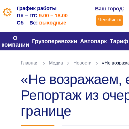
График работы
Ваш город:
Пн – Пт:
9.00 – 18.00
Челябинск
Сб – Вс:
выходные
О
Грузоперевозки
Автопарк
Тари
компании
Главная
Медиа
Новости
«Не возражае
«Не возражаем, е
Репортаж из оче
границе