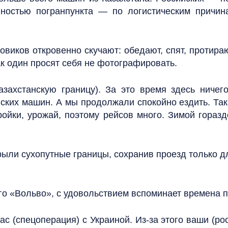
ностью погранпункта — по логистическим причи
овиков откровенно скучают: обедают, спят, протира
ак один просят себя не фотографировать.
азахстанскую границу). За это время здесь ниче
ских машин. А мы продолжали спокойно ездить. Таки
тройки, урожай, поэтому рейсов много. Зимой гора
рыли сухопутные границы, сохранив проезд только д
о «Вольво», с удовольствием вспоминает времена 
ас (спецоперация) с Украиной. Из-за этого ваши (р