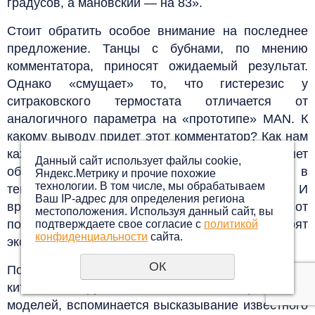
градусов, а мановский — на 83».
Стоит обратить особое внимание на последнее
предложение. Танцы с бубнами, по мнению
комментатора, приносят ожидаемый результат.
Однако «смущает» то, что гистерезис у
ситраковского термостата отличается от
аналогичного параметра на «прототипе» MAN. К
какому выводу придет этот комментатор? Как нам
кажется, каждому своему клиенту он не станет
Данный сайт использует файлы cookie,
объяснять обнаруженные расхождения в
Яндекс.Метрику и прочие похожие
технологии. В том числе, мы обрабатываем
температуре открытия и закрытия термостата. И
Ваш IP-адрес для определения региона
вряд ли он будет отговаривать клиентов от
местоположения. Используя данный сайт, вы
покупки запчастей. А те, в свою очередь, поверят
подтверждаете свое согласие с
политикой
конфиденциальности
сайта.
эксперту.
ОК
По поводу этого замкнутого круга и веры в то, что
китайские грузовики — копии европейских
моделей, вспоминается высказывание известного