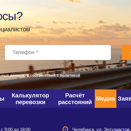
осы?
пециалистом
ьных данных, в соответствии с
политикой
Калькулятор
Расчёт
фы
Медиа
Зая
перевозки
расстояний
 с 9:00 до 18:00
Челябинск, ул. Энтузиастов,