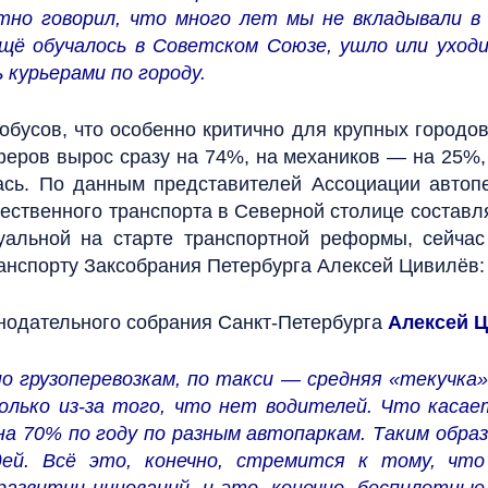
тно говорил, что много лет мы не вкладывали в
ещё обучалось в Советском Союзе, ушло или уход
курьерами по городу.
бусов, что особенно критично для крупных городов
оферов вырос сразу на 74%, на механиков — на 25%,
ась. По данным представителей Ассоциации автоп
ственного транспорта в Северной столице составляе
уальной на старте транспортной реформы, сейча
анспорту Заксобрания Петербурга Алексей Цивилёв:
нодательного собрания Санкт-Петербурга
Алексей 
 грузоперевозкам, по такси — средняя «текучка» 
лько из-за того, что нет водителей. Что каса
а 70% по году по разным автопаркам. Таким образ
й. Всё это, конечно, стремится к тому, что 