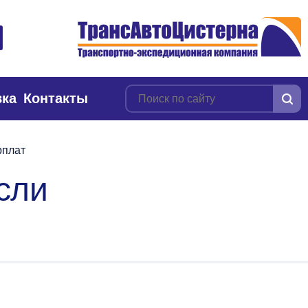
вка
Контакты
рплат
сли