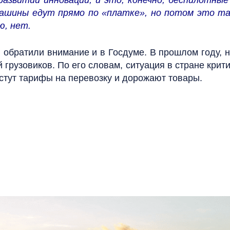
азвитии инноваций, и это, конечно, беспилотные
 машины едут прямо по «платке», но потом это та
ю, нет.
и обратили внимание и в Госдуме. В прошлом году, 
рузовиков. По его словам, ситуация в стране критич
астут тарифы на перевозку и дорожают товары.