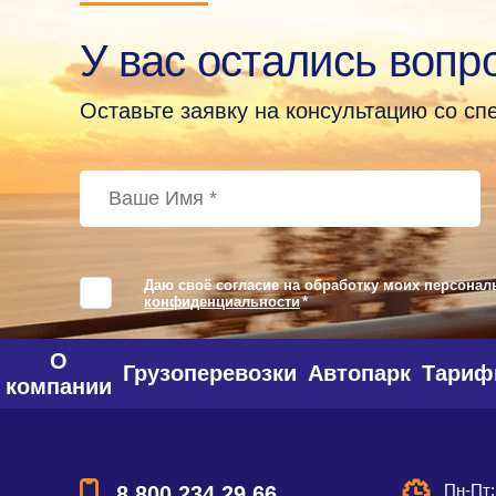
У вас остались вопр
Оставьте заявку на консультацию со с
Даю своё согласие на обработку моих персонал
конфиденциальности
*
О
Грузоперевозки
Автопарк
Тари
компании
Пн-Пт:
8 800 234 29 66