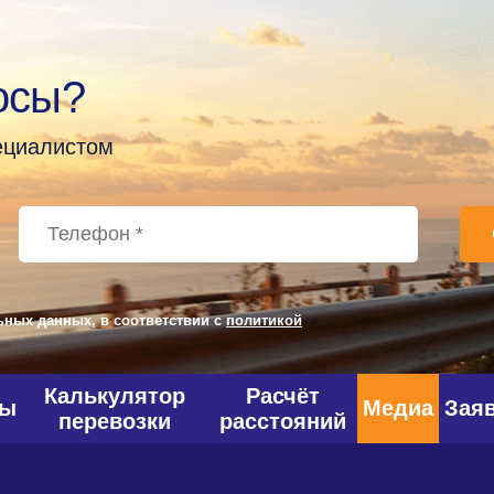
осы?
пециалистом
ьных данных, в соответствии с
политикой
Калькулятор
Расчёт
фы
Медиа
Зая
перевозки
расстояний