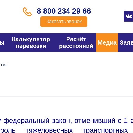
8 800 234 29 66
Заказать звонок
Калькулятор
Расчёт
фы
Медиа
Зая
перевозки
расстояний
 вес
у федеральный закон, отменивший с 1 а
роль тяжеловесных транспортных