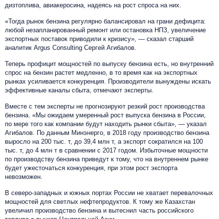
дизтоплива, авиакеросина, надеясь на рост спроса на них.
«Тогда рынок бензина регулярно балансировал на грани дефицита:
любой незапланированный ремонт или остановка НПЗ, увеличение
экспортных поставок приводили к кризису», — сказал старший
аналитик Argus Consulting Сергей Агибалов.
Теперь профицит мощностей по выпуску бензина есть, но внутренний
спрос на бензин растет медленно, в то время как на экспортных
рынках усиливается конкуренция. Производители вынуждены искать
эффективные каналы сбыта, отмечают эксперты.
Вместе с тем эксперты не прогнозируют резкий рост производства
бензина. «Мы ожидаем умеренный рост выпуска бензина в России,
по мере того как компании будут находить рынки сбыта», — указал
Агибалов.
По данным Минэнерго, в 2018 году производство бензина
выросло на 200 тыс. т, до 39,4 млн т, а экспорт сократился на 100
тыс. т, до 4 млн т в сравнении с 2017 годом.
Избыточные мощности
по производству бензина приведут к тому, что на внутреннем рынке
будет ужесточаться конкуренция, при этом рост экспорта
невозможен.
В северо-западных и южных портах России не хватает перевалочных
мощностей для светлых нефтепродуктов. К тому же Казахстан
увеличил производство бензина и вытеснил часть российского