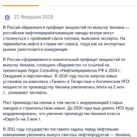
21 Февраля 2019
В России образовался профицит мощностей по выпуску бензина —
российские нефтеперерабатывающие заводы вскоре могут
столкнуться с проблемой сбыта топлива, выяснили эксперты. На
переизбыток нефти в стране нет спроса, тогда как на экспортных
рынках ужесточается конкуренция.
В России сформировался значительный профицит мощностей по
выпуску бензина, сообщили «Ведомости» со ссылкой на
презентацию Argus Consulting «Нефтепереработка РФ в 2019 г.:
Ожидания и перспективы».
В 2018 году после запуска новых
установок на комплексе «Танеко» в Татарстане и Антипинском НПЗ
мощности по производству бензина увеличились почти на 2 млн
т,
указывают эксперты.
Рост производства связан в том числе с модернизацией старых
заводов и строительством новых. До 2026 года еще девять НПЗ буду
модернизированы, что увеличит производство бензина класса
«Евро-5» на 3 млн т.
В 2011 году государство поставило задачу перед нефтяными
компаниями увеличить выпуск светлых нефтепродуктов — бензина,