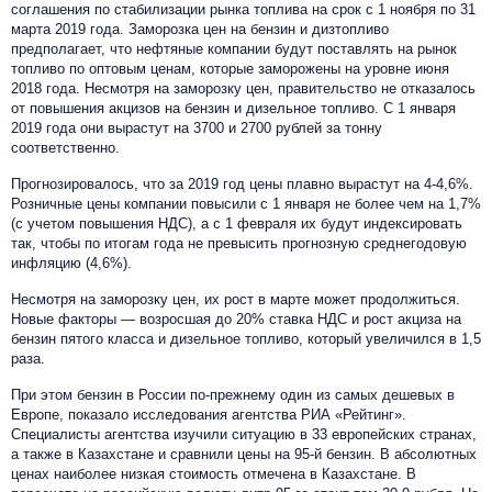
соглашения по стабилизации рынка топлива на срок с 1 ноября по 31
марта 2019 года. Заморозка цен на бензин и дизтопливо
предполагает, что нефтяные компании будут поставлять на рынок
топливо по оптовым ценам, которые заморожены на уровне июня
2018 года. Несмотря на заморозку цен, правительство не отказалось
от повышения акцизов на бензин и дизельное топливо. С 1 января
2019 года они вырастут на 3700 и 2700 рублей за тонну
соответственно.
Прогнозировалось, что за 2019 год цены плавно вырастут на 4-4,6%.
Розничные цены компании повысили с 1 января не более чем на 1,7%
(с учетом повышения НДС), а с 1 февраля их будут индексировать
так, чтобы по итогам года не превысить прогнозную среднегодовую
инфляцию (4,6%).
Несмотря на заморозку цен, их рост в марте может продолжиться.
Новые факторы — возросшая до 20% ставка НДС и рост акциза на
бензин пятого класса и дизельное топливо, который увеличился в 1,5
раза.
При этом бензин в России по-прежнему один из самых дешевых в
Европе, показало исследования агентства РИА «Рейтинг».
Специалисты агентства изучили ситуацию в 33 европейских странах,
а также в Казахстане и сравнили цены на 95-й бензин. В абсолютных
ценах наиболее низкая стоимость отмечена в Казахстане. В