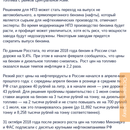
топлива с рынков Центральной Азии.
Решением для НПЗ может стать переход на выпуск не
автомобильного, а прямоперегонного бензина (нафты), который
является сырьем для нефтехимических производств, отмечают
эксперты. Во время модернизации НПЗ производство бензина будет
расти, и профицит может увеличиться, хотя есть риск, что мощности
завода будут недозагружены. Некоторым заводам придется
сократить выпуск бензина.
По данным Росстата, по итогам 2018 года бензин в России стал
дороже на 9,4%. При этом в начале февраля сообщалось, что цены
на бензин и дизельное топливо снизились. Рост цен на топливо
оказался выше темпов инфляции в 2,2 раза.
Резкий рост цены на нефтепродукты в России начался в апреле-мае
Оставить заявку
прошлого года: с середины апреля бензин в рознице в среднем по
РФ стал дороже 40 рублей за литр, а в начале июня — уже дороже
43 рублей. Для решения проблемы правительство с 1 июня снизило
ставки акцизов на бензин на 3 тысячи рублей на тонну, на дизельное
топливо — на 2 тысячи рублей и не стало повышать их на 700 рублей
с 1 июля, как это планировалось ранее (до 11,892 тысячи рублей на
тонну и 8,258 тысячи рублей на тонну соответственно).
31 октября 2018 года после резкого роста цен на топливо Минэнерго
и ФАС подписали с десятью крупными нефтекомпаниями РФ