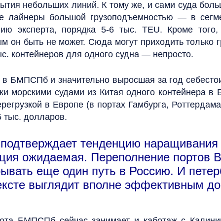
рытия небольших линий. К тому же, и сами суда бол
е лайнеры большой грузоподъемностью — в сегме
нию эксперта, порядка 5-6 тыс. TEU. Кроме того
м он быть не может. Сюда могут приходить только 
ыс. контейнеров для одного судна — непросто.
 в БМПСПб и значительно выросшая за год себесто
ки морскими судами из Китая одного контейнера в 
перегрузкой в Европе (в портах Гамбурга, Роттерда
 тыс. долларов.
подтверждает тенденцию наращивания к
нция ожидаемая. Переполнение портов В
вать еще один путь в Россию. И петерб
тексте выглядит вполне эффективным д
ота БМПСПб сейчас занимает и каботаж с Калини