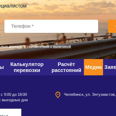
пециалистом
ьных данных, в соответствии с
политикой
Калькулятор
Расчёт
фы
Медиа
Зая
перевозки
расстояний
 с 9:00 до 18:00
Челябинск, ул. Энтузиастов,
: выходные дни