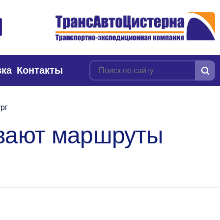
вка
Контакты
рг
ивают маршруты