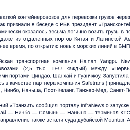
аткой контейнеровозов для перевозки грузов чере
ак признали в беседе с РБК президент «Трансконт
номически оказалось весьма логично возить грузы в 
 даже из отдаленных портов Китая и Латинской Ам
днее время, по открытию новых морских линий в БМ
кая транспортная компания Hainan Yangpu Newn
ровозами (2,5 тыс. TEU каждый) между «Пер
ими портами Циндао, Шанхай и Гуанчжоу. Запустила 
ь в качестве партнера компания Safetrans (принадлеж
 Нинбо, Наньша, Порт-Келанг, Танжер-Мед, Санкт-Пе
й «Транзит» сообщил порталу InfraNews о запуске 
нхай — Нинбо — Сямынь — Наньша — терминал КТС
правление также встали суда дубайской Mountain Ai