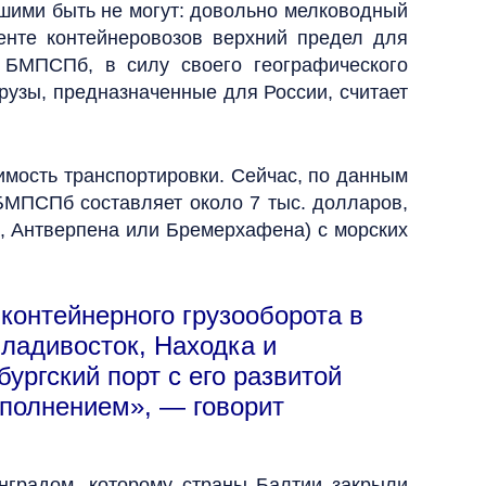
ьшими быть не могут: довольно мелководный
нте контейнеровозов верхний предел для
, БМПСПб, в силу своего географического
грузы, предназначенные для России, считает
имость транспортировки. Сейчас, по данным
БМПСПб составляет около 7 тыс. долларов,
ма, Антверпена или Бремерхафена) с морских
онтейнерного грузооборота в
ладивосток, Находка и
ургский порт с его развитой
ополнением», — говорит
нградом, которому страны Балтии закрыли