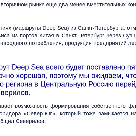
на вторичном рынке еще два менее вместительных ко
иниях (маршруты Deep Sea) из Санкт-Петербурга, о
иса из портов Китая в Санкт-Петербург через Суэц
 народного потребления, продукция предприятий ле
рут Deep Sea всего будет поставлено пя
точно хорошая, поэтому мы ожидаем, чт
го региона в Центральную Россию перей
верилов.
ривает возможность формирования собственного фл
коридора «Север-Юг», который тоже замыкается на
общил Северилов.