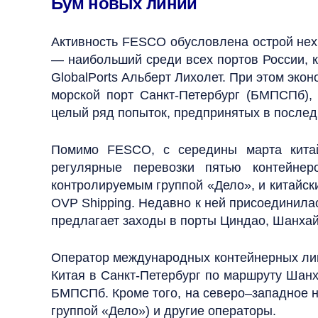
Бум новых линий
Активность FESCO обусловлена острой нехв
— наибольший среди всех портов России, к
GlobalPorts Альберт Лихолет. При этом эко
морской порт Санкт-Петербург (БМПСПб),
целый ряд попыток, предпринятых в после
Помимо FESCO, с середины марта китайс
регулярные перевозки пятью контейне
контролируемым группой «Дело», и китайск
OVP Shipping. Недавно к ней присоединилас
предлагает заходы в порты Циндао, Шанхай,
Оператор международных контейнерных лини
Китая в Санкт-Петербург по маршруту Ша
БМПСПб. Кроме того, на северо–западное на
группой «Дело») и другие операторы.