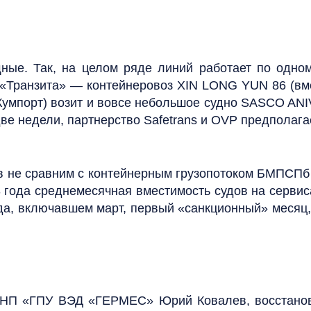
ые. Так, на целом ряде линий работает по одному
 у «Транзита» — контейнеровоз XIN LONG YUN 86 (вм
(Кумпорт) возит и вовсе небольшое судно SASCO AN
две недели, партнерство Safetrans и OVP предполагае
 не сравним с контейнерным грузопотоком БМПСПб д
3 года среднемесячная вместимость судов на серви
ода, включавшем март, первый «санкционный» месяц,
я НП «ГПУ ВЭД «ГЕРМЕС» Юрий Ковалев, восстано