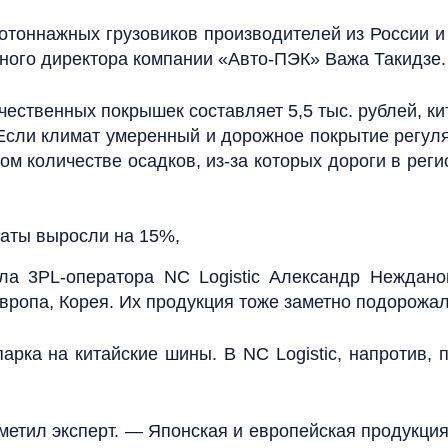
отоннажных грузовиков производителей из России 
ьного директора компании «Авто-ПЭК» Важа Такидзе.
ственных покрышек составляет 5,5 тыс. рублей, ки
 Если климат умеренный и дорожное покрытие регуля
 количестве осадков, из-за которых дороги в рег
раты выросли на 15%,
ела 3PL-оператора NC Logistic Александр Неждано
вропа, Корея. Их продукция тоже заметно подорожал
рка на китайские шины. В NC Logistic, напротив, п
тметил эксперт. — Японская и европейская продукци