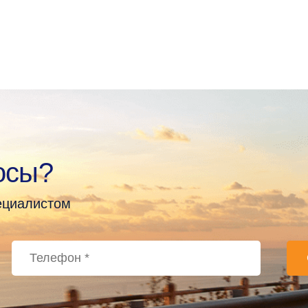
осы?
пециалистом