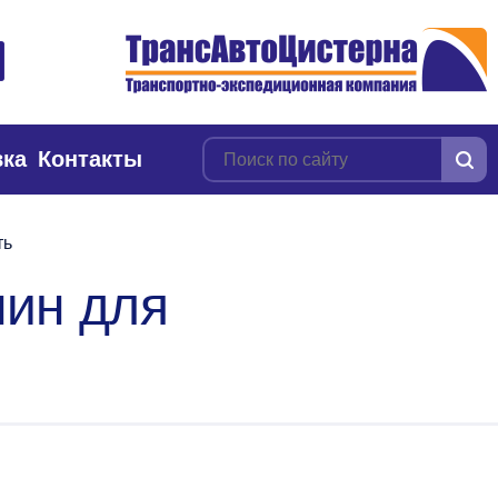
вка
Контакты
ть
шин для