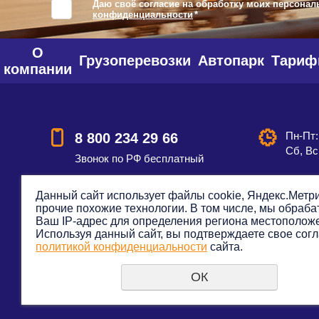
Даю своё согласие на обработку моих персонал
конфиденциальности
*
О
Грузоперевозки
Автопарк
Тари
компании
Пн-Пт:
8 800 234 29 66
Сб, Вс
Звонок по РФ бесплатный
Данный сайт использует файлы cookie, Яндекс.Метри
прочие похожие технологии. В том числе, мы обраб
Смотреть на карте
Оставить
Ваш IP-адрес для определения региона местополож
Используя данный сайт, вы подтверждаете свое согл
политикой конфиденциальности
сайта.
ОК
© 2012—2023. Все права защищены. Транспортная к