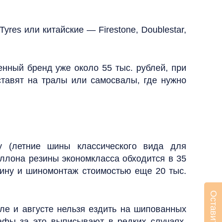
res или китайские — Firestone, Doublestar,
енный бренд уже около 55 тыс. рублей, при
тавят на тралы или самосвалы, где нужно
у (летние шины классического вида для
аллона резины экономкласса обходится в 35
шину и шиномонтаж стоимостью еще 20 тыс.
ле и августе нельзя ездить на шипованных
рафы за это выписывают в редких случаях,