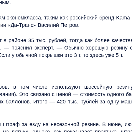
ным.
экономкласса, таким как российский бренд Kama Ty
ии «Да-Транс» Василий Петров.
в районе 35 тыс. рублей, тогда как более качеств
, — пояснил эксперт. — Обычно хорошую резину с
ли у обычной покрышки это 3 т, то здесь уже 5 т.
ров, в том числе используют шоссейную резин
вания). Это связано с ценой — стоимость одного б
ких баллонов. Итого — 420 тыс. рублей за одну ма
я штраф за езду на несезонной резине. В июне, ию
на летних, однако, как показывает практика, шт