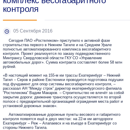
комплекс весогабаритного
контроля
05 Сентября 2016
Сегодня ПАО «Ростелеком» приступило к активной фазе
строительства первого в Нижнем Тагиле и на Среднем Урале
полностью автоматизированного комплекса весогабаритного
контроля. Проект реализуется по заказу подведомственного
Минтрансу Свердловской области ГКУ СО «Управление
автомобильных дорог». Сумма контракта составляет более 58 млн
рублей.
«В настоящий момент на 155-м км трассы Екатеринбург – Нижний
Тагил – Серов в районе Евстюнихи проводится подготовка подушки
под фундамент для опор системы весогабаритного контроля, –
рассказал АН “Между строк” директор екатеринбургского филиала
“Ростелекома” Вадим Макаров. – Строительство не влечёт за собой
закрытие дороги: движение транспорта осуществляется по второй
полосе с предварительной организацией ограждения места работ и
установкой дорожных знаков».
Автоматизированные дорожные пункты весового и габаритного
контроля появятся ещё в двух местах: на 22-м км автодороги
Екатеринбург – Реж – Алапаевск и на въезде в Екатеринбург со
стороны Нижнего Тагила.