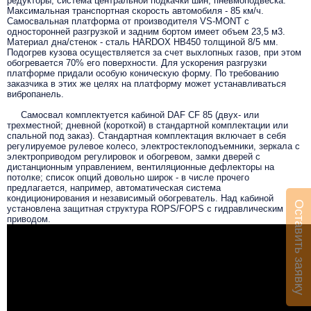
редукторы, система центральной подкачки шин, пневмоподвеска.
Максимальная транспортная скорость автомобиля - 85 км/ч.
Самосвальная платформа от производителя VS-MONT с
односторонней разгрузкой и задним бортом имеет объем 23,5 м
3
.
Материал дна/стенок - сталь HARDOX HB450 толщиной 8/5 мм.
Подогрев кузова осуществляется за счет выхлопных газов, при этом
обогревается 70% его поверхности. Для ускорения разгрузки
платформе придали особую коническую форму. По требованию
заказчика в этих же целях на платформу может устанавливаться
вибропанель.
Самосвал комплектуется кабиной DAF CF 85 (двух- или
трехместной; дневной (короткой) в стандартной комплектации или
спальной под заказ). Стандартная комплектация включает в себя
регулируемое рулевое колесо, электростеклоподъемники, зеркала с
электроприводом регулировок и обогревом, замки дверей с
дистанционным управлением, вентиляционные дефлекторы на
потолке; список опций довольно широк - в числе прочего
предлагается, например, автоматическая система
кондиционирования и независимый обогреватель. Над кабиной
Оставить заявку
установлена защитная структура ROPS/FOPS с гидравлическим
приводом.