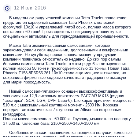
12 Июля 2016
В модельном ряду чешской компании Tatra Trucks пополнение:
представлен карьерный самосвал Tatra Phoenix с колесной
формулой 10x10 и управляемой пятой осью, полная масса которого
составляет 60 тонн! Производитель позиционирует новинку как
специальный автомобиль для горнодобывающей промышленности.
Марка Tatra знаменита своими самосвалами, которые
зарекомендовали себя надежными, долговечными и комфортными
машинами. Но сугубо карьерная специализация у продукции
компании появилась относительно недавно. До сих пор самым
большим самосвалом Tatra Trucks в этом ряду был четырехосник
полной массой 50 тонн и грузоподъемностью 33 тонны. Новая Tatra
Phoenix T158-8P6R56.261 10x10 стала еще мощнее и тяжелее, но
сохранила фирменные ходовые качества и традиционно высокую
для марки проходимость.
Новый самосвал-пятиосник оснащен высокоэффективным и
экономичным 12,9-литровым двигателем PACCAR MX13 (рядная
"шестерка", SCR, EGR, DPF, Евро-6). Его характеристики: мощность -
510 л.с.; максимальный крутящий момент - 2500 Нм. Коробка
передач - автоматическая 7-ступенчатая Allison со встроенным
интардером.
Полная масса самосвала - 60.000 кг. Грузоподъемность по паспорту -
37.500 кг. Колесная база: 2150+2560+1450+1500 мм.
Особенности шасси: независимо качающиеся полуоси, колесные