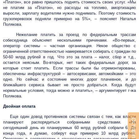
«Платон», все равно пришлось поднять стоимость своих услуг. «Мы
не платим за «Платон», но расходы на топливо, амортизацию
выросли, зарплату водителям нужно поднимать. Поэтому стоимость
грузоперевозок подняли примерно на 5%», – поясняет Наталья
Полякова.
Нежелание платить за проезд по федеральным трассам
собеседница объясняет несколькими причинами. «Во-первых,
оператор системы – частная организация. Некое общество с
ограниченной ответственностью намеревается собирать с граждан по
50-60 млрд рублей в год. Что это за плата – налог, сбор и т.д.,
остается неясным. Во-вторых, нет таких федеральных дорог, за
которые стоит платить. Если трассы были бы отремонтированы,
обеспечены инфраструктурой – автосервисами, автомойками – это
одно. Но сейчас и состояние многих дорог плачевное, и до
ближайшего сервиса бывает не просто добраться. Когда будут
нормальные условия, тогда можно и платить», – аргументирует г-жа
Полякова.
Двойная оплата
Еще один довод противников системы связан с тем, как власти
Оставить заявку
планируют распорядиться собранными средствами. «На
сегодняшний день из планируемых 60 млрд рублей собрали 6. До
конца года, я думаю, соберут еще примерно 10 млрд рублей.
Оператору в соответствии с концессионным соглашением отдадут