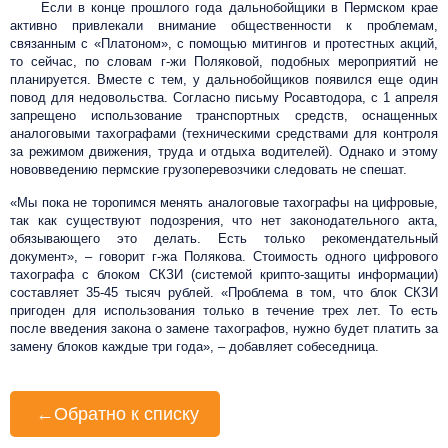
Если в конце прошлого года дальнобойщики в Пермском крае
активно привлекали внимание общественности к проблемам,
связанным с «Платоном», с помощью митингов и протестных акций,
то сейчас, по словам г-жи Поляковой, подобных мероприятий не
планируется. Вместе с тем, у дальнобойщиков появился еще один
повод для недовольства. Согласно письму Росавтодора, с 1 апреля
запрещено использование транспортных средств, оснащенных
аналоговыми тахографами (техническими средствами для контроля
за режимом движения, труда и отдыха водителей). Однако и этому
нововведению пермские грузоперевозчики следовать не спешат.
«Мы пока не торопимся менять аналоговые тахографы на цифровые,
так как существуют подозрения, что нет законодательного акта,
обязывающего это делать. Есть только рекомендательный
документ», – говорит г-жа Полякова. Стоимость одного цифрового
тахографа с блоком СКЗИ (системой крипто-защиты информации)
составляет 35-45 тысяч рублей. «Проблема в том, что блок СКЗИ
пригоден для использования только в течение трех лет. То есть
после введения закона о замене тахографов, нужно будет платить за
замену блоков каждые три года», – добавляет собеседница.
←
Обратно к списку