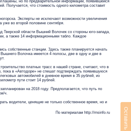
оглашены, но по предварительной информации, появившейся
лей. Получается, что стоимость одного километра составит
ногорска. Эксперты не исключают возможности увеличения
а уже во второй половине сентября.
од Тверской области Вышний Волочек со стороны юго-запада,
ами, а также 14 информационными табло. Каждое
сь собственные станции. Здесь также планируется начать
 Вышнего Волочка имеется 4 полосы, две в одну и две в
ут.
роительство платных трасс в нашей стране, считают, что в
м, пока в «Автодоре» не спешат подтверждать появившуюся
егковых автомобилей в дневное время в 35 рублей, из
илометр пути стоит 14 рублей.
планирован на 2018 году. Предполагается, что путь по
км/ч.
ать водители, ценящие не только собственное время, но и
Оставить заявку
По материалам http://rnsinfo.ru