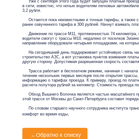
Уже с сентября этого года будет запущен платный проезд
в сети, известно, что ночью водителям легковых автомобиле
3,2 рубля.
Остаются пока неизвестными и точные тарифы, а также ср
ранее озвученного тарифа в 300 рублей. Начнут взимать пл
Движение по трассе М11, протяженностью 74 километра, отк
водители смогут с трассы М10, недалеко от поселков Зизин
направление оборудовали четырьмя площадками, на которых
На сегодняшний день поддерживает устойчивую связь на п
строительство АЗС, а вот установка пунктов взимания плат
другую сторону. Допустимая разрешенная скорость составляе
Трасса работает в бесплатном режиме, начиная с начала св
течение нескольких первых месяцев после открытия трассы
информацию о тарифах проезда. К примеру, проезд по платн
расчета полутора рублей за километр. Стоимость проезда по
Обход Вышнего Волочка является частью масштабного проек
этой трассе от Москвы до Санкт-Петербурга составит порядка
По словам старшего научного сотрудника института трансп
.
комфорт во время езды
←
Обратно к списку