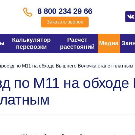
8 800 234 29 66
Заказать звонок
Калькулятор
Расчёт
фы
Медиа
Зая
перевозки
расстояний
проезд по М11 на обходе Вышнего Волочка станет платным
зд по М11 на обходе
платным