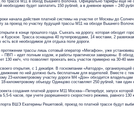
 по трассе М11 в обход Вышнего Волочка. Официально тарифы еще не 
й необходимо будет заплатить 150 рублей, а в дневное время – 240 руб
оки начала действия платной системы на участке от Москвы до Солнеч
ату за проезд по участку будущей трассы М11 на обходе Вышнего Волочк
рыли в конце прошлого года. Съехать на дорогу, которая обходит гор
о и Курское. Трасса оснащена 40 путепроводами, 14 мостами, 2 развязк
 есть всё необходимое для отдыха поле дороги.
ротяжении трассы лишь сотовый оператор «Мегафон», уже установивши
ы – ПВП – идет полным ходом, и работы практически завершены. В обход
т 130 км/ч, что позволяет проехать весь участок примерно на 30-40 мин
оего открытия, с 1 декабря. В госкомпании «Автодор», организующей ст
, движение по ней должно быть бесплатным для водителей. Вместе с те
ому 23-километровому участку дороги М4 «Дон» обходится владельцам л
 18-километровому объезду Одинцово составляет 250 рублей, там один к
та создания платной дороги М11 Москва—Петербург, запуск которой за
 5,5-6 часов, при учете разрешенного скоростного режима, равного 130 
орта ВШЭ Екатерины Решетовой, проезд по платной трассе будут выбир