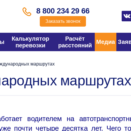
8 800 234 29 66
Заказать звонок
Калькулятор
Расчёт
фы
Медиа
Зая
перевозки
расстояний
еждународных маршрутах
народных маршрутах
ботает водителем на автотранспорт
же почти четыре десятка лет. Чего т