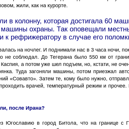
вом, жили, как на курорте.
 в колонну, которая достигала 60 маш
и машины охраны. Так оповещали местны
и к рефрижератору в случае его поломк
валась на ночлег. И поднимали нас в 3 часа ночи, по
о не соблюдал. До Тегерана было 550 км от гран
Каспия, а потом уже шел подъем, но, кстати, не оч
янка. Туда загоняли машины, потом приезжал авто
ий «Совавто». Затем те, кому было нужно, отправл
 проходить врачей, температурный режим и прочее.
или, после Ирана?
з Югославию в город Битола, что на границе с Г