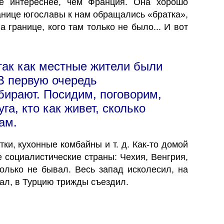
е интереснее, чем Франция. Она хорошо
ранице югославы к нам обращались «братка»,
 границе, кого там только не было... И вот
так как местные жители были
 В первую очередь
бирают. Посидим, поговорим,
а, кто как живет, сколько
ам.
ки, кухонные комбайны и т. д. Как-то домой
е социалистические страны: Чехия, Венгрия,
олько не бывал. Весь запад исколесил, на
вал, в Турцию трижды съездил.