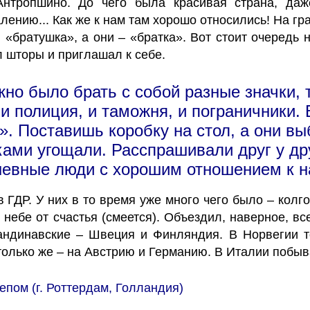
Антропшино. До чего была красивая страна, даж
жалению... Как же к нам там хорошо относились! На г
 «братушка», а они – «братка». Вот стоит очередь на
л шторы и приглашал к себе.
но было брать с собой разные значки, 
и полиция, и таможня, и пограничники.
». Поставишь коробку на стол, а они вы
ми угощали. Расспрашивали друг у друг
шевные люди с хорошим отношением к н
 ГДР. У них в то время уже много чего было – колгот
 небе от счастья (смеется). Объездил, наверное, вс
андинавские – Швеция и Финляндия. В Норвегии т
только же – на Австрию и Германию. В Италии побы
епом (г. Роттердам, Голландия)