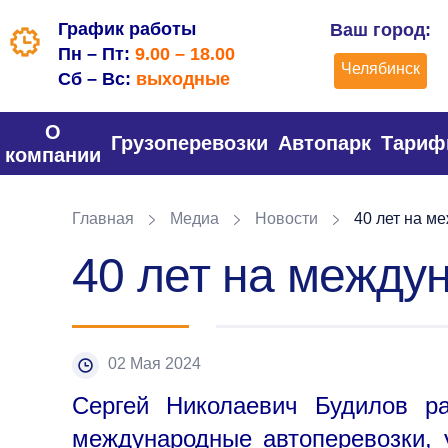
График работы
Ваш город:
Пн – Пт:
9.00 – 18.00
Челябинск
Сб – Вс:
выходные
О
Грузоперевозки
Автопарк
Тари
компании
Главная
Медиа
Новости
40 лет на м
40 лет на между
02 Мая 2024
Сергей Николаевич Будилов ра
международные автоперевозки, у