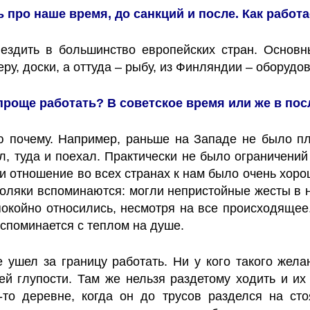
 про наше время, до санкций и после. Как работа
ездить в большинство европейских стран. Основ
у, доски, а оттуда – рыбу, из Финляндии – оборудо
 проще работать? В советское время или же в по
ю почему. Например, раньше на Западе не было пл
ел, туда и поехал. Практически не было ограничен
 и отношение во всех странах к нам было очень хоро
поляки вспоминаются: могли непристойные жесты в 
 спокойно относились, несмотря на все происходяще
вспоминается с теплом на душе.
не ушел за границу работать. Ни у кого такого жел
ей глупости. Там же нельзя раздетому ходить и их
й-то деревне, когда он до трусов разделся на ст