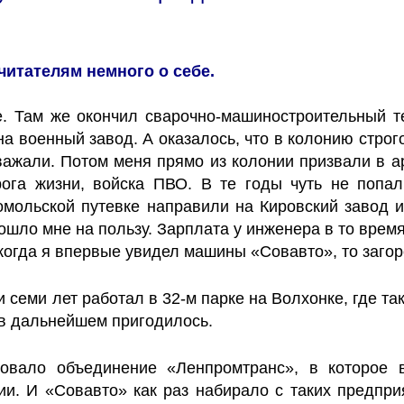
читателям немного о себе.
е. Там же окончил сварочно-машиностроительный 
а военный завод. А оказалось, что в колонию строго
ажали. Потом меня прямо из колонии призвали в ар
ога жизни, войска ПВО. В те годы чуть не попал
омольской путевке направили на Кировский завод и
пошло мне на пользу. Зарплата у инженера в то врем
когда я впервые увидел машины «Совавто», то загор
 семи лет работал в 32-м парке на Волхонке, где так
 в дальнейшем пригодилось.
овало объединение «Ленпромтранс», в которое в
 И «Совавто» как раз набирало с таких предприят