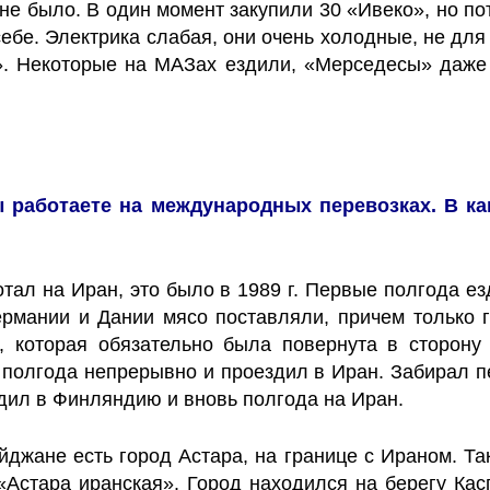
 не было. В один момент закупили 30 «Ивеко», но по
 себе. Электрика слабая, они очень холодные, не для
. Некоторые на МАЗах ездили, «Мерседесы» даже г
вы работаете на международных перевозках. В ка
отал на Иран, это было в 1989 г. Первые полгода 
рмании и Дании мясо поставляли, причем только г
, которая обязательно была повернута в сторону 
 полгода непрерывно и проездил в Иран. Забирал п
здил в Финляндию и вновь полгода на Иран.
йджане есть город Астара, на границе с Ираном. Та
«Астара иранская». Город находился на берегу Кас