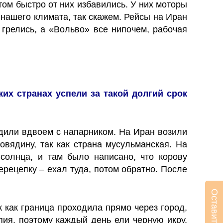
том быстро от них избавились. У них моторы
 нашего климата, так скажем. Рейсы на Иран
релись, а «Вольво» все нипочем, рабочая
ких странах успели за такой долгий срок
ездили вдвоем с напарником. На Иран возили
овядину, так как страна мусульманская. На
солнца, и там было написано, что корову
ерецепку – ехал туда, потом обратно. После
к как граница проходила прямо через город,
пия, поэтому каждый день ели черную икру,