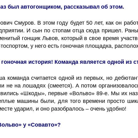
аз был автогонщиком, рассказывал об этом.
рович Смуров. В этом году будет 50 лет, как он раб
приятии. И сын по стопам отца сюда пришел. Рань
енитый гонщик Львов, который в свое время участ
втоспортом, у него есть гоночная площадка, располо
я гоночная история! Команда является одной из с
ша команда считается одной из первых, но дебюта
ли не на лошадях (смеется). А потом организовало
явились «Шкоды», первые «Вольво» 89-е. Мы их наз
еплые машины были, для того времени просто шика
есте ударил, и оно разобралось – очень удобно!
«Вольво» у «Совавто»?