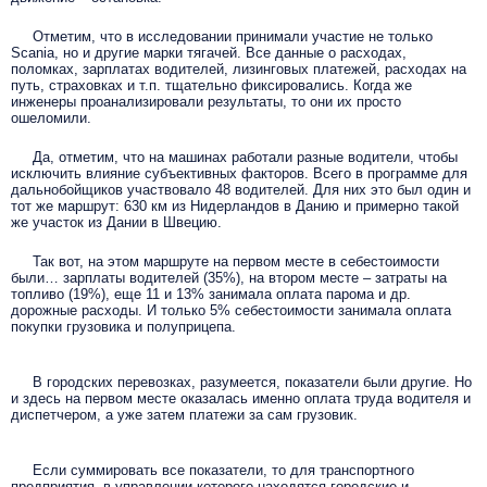
Отметим, что в исследовании принимали участие не только
Scania, но и другие марки тягачей. Все данные о расходах,
поломках, зарплатах водителей, лизинговых платежей, расходах на
путь, страховках и т.п. тщательно фиксировались. Когда же
инженеры проанализировали результаты, то они их просто
ошеломили.
Да, отметим, что на машинах работали разные водители, чтобы
исключить влияние субъективных факторов. Всего в программе для
дальнобойщиков участвовало 48 водителей. Для них это был один и
тот же маршрут: 630 км из Нидерландов в Данию и примерно такой
же участок из Дании в Швецию.
Так вот, на этом маршруте на первом месте в себестоимости
были… зарплаты водителей (35%), на втором месте – затраты на
топливо (19%), еще 11 и 13% занимала оплата парома и др.
дорожные расходы. И только 5% себестоимости занимала оплата
покупки грузовика и полуприцепа.
В городских перевозках, разумеется, показатели были другие. Но
и здесь на первом месте оказалась именно оплата труда водителя и
диспетчером, а уже затем платежи за сам грузовик.
Если суммировать все показатели, то для транспортного
предприятия, в управлении которого находятся городские и