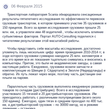
06 Февраля 2015
Транспортная лаборатория Scania обнародовала сенсационные
результаты пятилетнего исследования по эффективности перевозок
грузовым транспортом, в котором принимало участие 35 грузовиков и
150 прицепов. Всего за время исследования грузовики прошли 25
млн. км, а управляли ими 48 водителей., чтобы исключить влияние
субъективных факторов. Портал AUTO-Consulting поделился с
читателями результатами этой масштабной работы.
Чтобы представить себе масштабы исследования, достаточно
упомянуть лишь нескольких цифр: время проведения 2010-2014 гг, в
ходе которого грузовики суммарно наездили 25 млн. километров и
все это время все их показания тщательно снимались и вносились в
компьютеры. Притом, это были не академические заезды, а самая
настоящая работа. Ежедневно, грузовики возили запчасти и
комплектующие из Швеции (г. Сёдертале) в Зволле (Нидердланды) и
обратно. Их путь лежал через море, поэтому часть дистанции они
плыли на пароме.
Параллельно часть грузовиков выполняла ежедневную развозку
товаров по складам (дистрибуцию). Всего в исследовании
участвовало 15 тягачей и 20 дистрибьюторских грузовиков. Им
приходилось работать с различными полуприцепами (всего около
150 единиц). Ежегодно, один тягач в среднем проходил по 400 тыс.
км, а дистрибьюторский грузовик – по 30000 кмгод, но в режиме
движение – остановка.