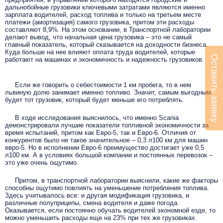
дальнобойные грузовики ключевыми затратами являются именно
зарплата водителей, расход топлива и только на третьем месте
платежи (амортизация) самого грузовика, притом эти расходы
составляют 8,9%. На этом основании, в Транспортной лаборатории
делают вывод, что начальная цена грузовика – это не самый
главный показатель, который сказывается на доходности бизнеса.
Куда больше на нее влияют оплата труда водителей, которые
Оставить заявку
работают на машинах и экономичность и надежность грузовиков.
Если же говорить о себестоимости 1 км пробега, то в нем
львиную долю занимает именно топливо. Значит, самым выгодным
будет тот грузовик, который будет меньше его потреблять.
В ходе исследования выяснилось, что именно Scania
демонстрировали лучшие показатели топливной экономичности за
время испытаний, притом как Евро-5, так и Евро-6. Отличия от
конкурентов было не такое значительное – 0,3 л100 км для машин
евро-5. Но в исполнении Евро-6 преимущество достигает уже 0,5
л100 км. А в условиях большой компании и постоянных перевозок –
это уже очень ощутимо.
Притом, в транспортной лаборатории выяснили, какие же факторы
способны ощутимо повлиять на уменьшение потребления топлива.
Здесь учитывалось все: и другая модификация грузовика, и
различные полуприцепы, смена водителя и даже погода.
Оказывается,
если постоянно обучать водителей экономной езде, то
можно уменьшить расходы еще на 23% при тех же грузовиках.