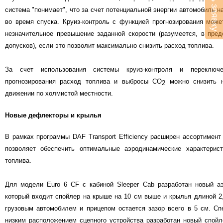
система "понимает", что за счет потенциальной энергии автомобиль 
во время спуска. Круиз-контроль с функцией прогнозирования мож
незначительное превышение заданной скорости (разумеется, в пре
допусков), если это позволит максимально снизить расход топлива.
За счет использования системы круиз-контроля и переключ
прогнозирования расход топлива и выбросы CO
можно снизить н
2
движении по холмистой местности.
Новые дефлекторы и крылья
В рамках программы DAF Transport Efficiency расширен ассортимент
позволяет обеспечить оптимальные аэродинамические характерис
топлива.
Для модели Euro 6 CF с кабиной Sleeper Cab разработан новый аэ
который входит спойлер на крыше на 10 см выше и крылья длиной 2
грузовым автомобилем и прицепом остается зазор всего в 5 см. С
низким расположением сцепного устройства разработан новый спой