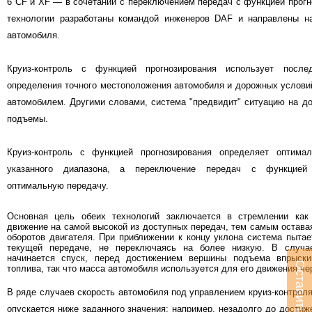
6 CF и XF — в сочетании с переключением передач с функцией прогн
технологии разработаны командой инженеров DAF и направлены н
автомобиля.
Круиз-контроль с функцией прогнозирования использует посл
определения точного местоположения автомобиля и дорожных условий
автомобилем. Другими словами, система "предвидит" ситуацию на дор
подъемы.
Круиз-контроль с функцией прогнозирования определяет оптима
указанного диапазона, а переключение передач с функцией 
оптимальную передачу.
Основная цель обеих технологий заключается в стремлении ка
движение на самой высокой из доступных передач, тем самым остава
оборотов двигателя. При приближении к концу уклона система пыта
текущей передаче, не переключаясь на более низкую. В случ
начинается спуск, перед достижением вершины подъема впрыски
Оставить заявку
топлива, так что масса автомобиля используется для его движения че
В ряде случаев скорость автомобиля под управлением круиз-контроля
опускается ниже заданного значения; например, незадолго до достиж