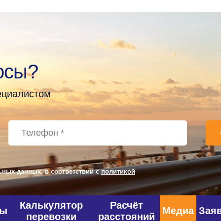
осы?
пециалистом
ьных данных, в соответствии с
политикой
Калькулятор
Расчёт
фы
Медиа
Зая
перевозки
расстояний