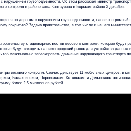
и с нарушением грузоподъемности. Об этом рассказал министр транспор
ого контроля в районе села Кантаурово в Борском районе 3 декабря.
иеся по дорогам с нарушением грузоподъемности, наносят огромный в
ому покрытию? Задача правительства, в том числе и нашего министерст
роительству стационарных постов весового контроля, которые будут р
оторые будут заходить на нижегородский рынок для устройства данных 
, чтоб максимально заблокировать движение нарушающего транспорта п
нтры весового контроля. Сейчас действует 11 мобильных центров, в ко
дском, Балахнинском, Перевозском, Кстовском, и Дальнеконстантиновс
умму более 2,5 миллионов рублей.