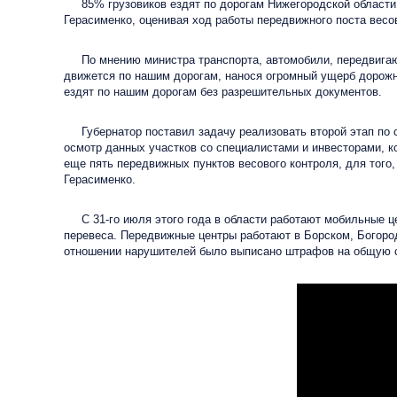
85% грузовиков ездят по дорогам Нижегородской област
Герасименко, оценивая ход работы передвижного поста весов
По мнению министра транспорта, автомобили, передвигающ
движется по нашим дорогам, нанося огромный ущерб дорожн
ездят по нашим дорогам без разрешительных документов.
Губернатор поставил задачу реализовать второй этап по ст
осмотр данных участков со специалистами и инвесторами, к
еще пять передвижных пунктов весового контроля, для того
Герасименко.
С 31-го июля этого года в области работают мобильные це
перевеса. Передвижные центры работают в Борском, Богоро
отношении нарушителей было выписано штрафов на общую с