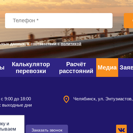
ьных данных, в соответствии с
политикой
Калькулятор
Расчёт
фы
Медиа
Зая
перевозки
расстояний
 с 9:00 до 18:00
Челябинск, ул. Энтузиастов,
: выходные дни
ку и
атываем
 заявку
Заказать звонок