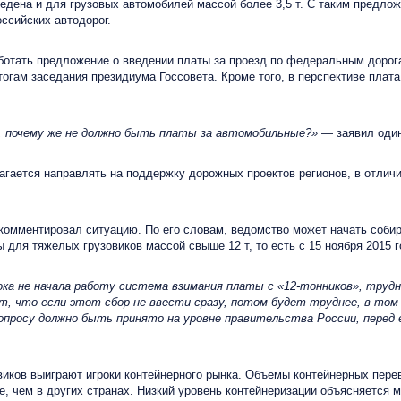
ена и для грузовых автомобилей массой более 3,5 т. С таким предло
ссийских автодорог.
тать предложение о введении платы за проезд по федеральным дорогам
тогам заседания президиума Госсовета. Кроме того, в перспективе плата
и, почему же не должно быть платы за автомобильные?»
— заявил один
ется направлять на поддержку дорожных проектов регионов, в отличие
омментировал ситуацию. По его словам, ведомство может начать собира
ля тяжелых грузовиков массой свыше 12 т, то есть с 15 ноября 2015 г
ка не начала работу система взимания платы с «12-тонников», трудн
т, что если этот сбор не ввести сразу, потом будет труднее, в том 
просу должно быть принято на уровне правительства России, перед е
иков выиграют игроки контейнерного рынка. Объемы контейнерных перев
е, чем в других странах. Низкий уровень контейнеризации объясняется