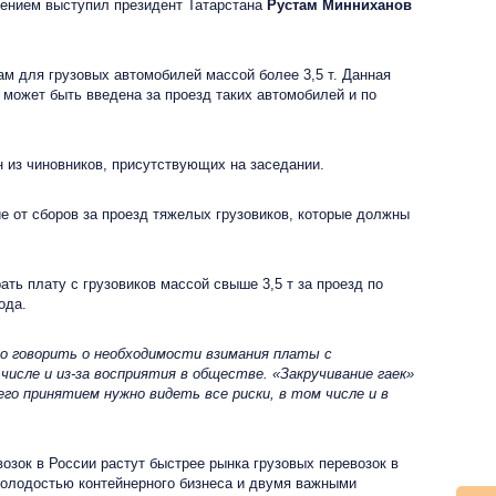
жением выступил президент Татарстана
Рустам Минниханов
 для грузовых автомобилей массой более 3,5 т. Данная
 может быть введена за проезд таких автомобилей и по
 из чиновников, присутствующих на заседании.
 от сборов за проезд тяжелых грузовиков, которые должны
ть плату с грузовиков массой свыше 3,5 т за проезд по
ода.
о говорить о необходимости взимания платы с
числе и из-за восприятия в обществе. «Закручивание гаек»
го принятием нужно видеть все риски, в том числе и в
озок в России растут быстрее рынка грузовых перевозок в
 молодостью контейнерного бизнеса и двумя важными