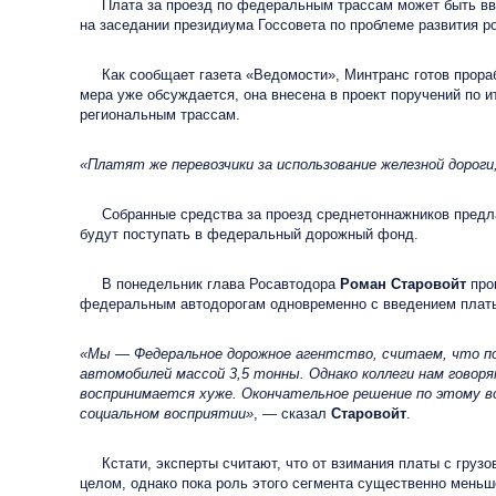
Плата за проезд по федеральным трассам может быть введ
на заседании президиума Госсовета по проблеме развития ро
Как сообщает газета «Ведомости», Минтранс готов прорабо
мера уже обсуждается, она внесена в проект поручений по и
региональным трассам.
«Платят же перевозчики за использование железной дорог
Собранные средства за проезд среднетоннажников предлага
будут поступать в федеральный дорожный фонд.
В понедельник глава Росавтодора
Роман Старовойт
прок
федеральным автодорогам одновременно с введением платы д
«Мы — Федеральное дорожное агентство, считаем, что по
автомобилей массой 3,5 тонны. Однако коллеги нам говоря
воспринимается хуже. Окончательное решение по этому во
социальном восприятии»
, — сказал
Старовойт
.
Кстати, эксперты считают, что от взимания платы с грузов
целом, однако пока роль этого сегмента существенно меньш