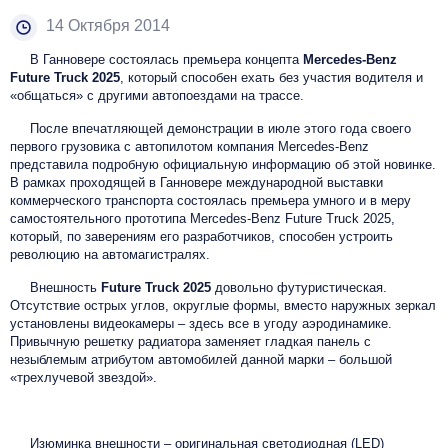
14 Октября 2014
В Ганновере cостоялась премьера концепта
Mercedes-Benz
Future Truck 2025
, который способен ехать без участия водителя и
«общаться» с другими автопоездами на трассе.
После впечатляющей демонстрации в июле этого года своего
первого грузовика с автопилотом компания Mercedes-Benz
представила подробную официальную информацию об этой новинке.
В рамках проходящей в Ганновере международной выставки
коммерческого транспорта состоялась премьера умного и в меру
самостоятельного прототипа Mercedes-Benz Future Truck 2025,
который, по заверениям его разработчиков, способен устроить
революцию на автомагистралях.
Внешность
Future Truck 2025
довольно футуристическая.
Отсутствие острых углов, округлые формы, вместо наружных зеркал
установлены видеокамеры – здесь все в угоду аэродинамике.
Привычную решетку радиатора заменяет гладкая панель с
незыблемым атрибутом автомобилей данной марки – большой
«трехлучевой звездой».
Изюминка внешности – оригинальная cветодиодная (LED)