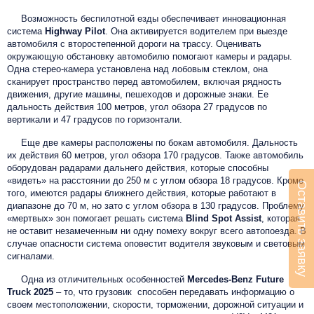
Возможность беспилотной езды обеспечивает инновационная
система
Highway Pilot
. Она активируется водителем при выезде
автомобиля с второстепенной дороги на трассу. Оценивать
окружающую обстановку автомобилю помогают камеры и радары.
Одна стерео-камера установлена над лобовым стеклом, она
сканирует пространство перед автомобилем, включая рядность
движения, другие машины, пешеходов и дорожные знаки. Ее
дальность действия 100 метров, угол обзора 27 градусов по
вертикали и 47 градусов по горизонтали.
Еще две камеры расположены по бокам автомобиля. Дальность
их действия 60 метров, угол обзора 170 градусов. Также автомобиль
оборудован радарами дальнего действия, которые способны
«видеть» на расстоянии до 250 м с углом обзора 18 градусов. Кроме
Оставить заявку
того, имеются радары ближнего действия, которые работают в
диапазоне до 70 м, но зато с углом обзора в 130 градусов. Проблему
«мертвых» зон помогает решать система
Blind Spot Assist
, которая
не оставит незамеченным ни одну помеху вокруг всего автопоезда. В
случае опасности система оповестит водителя звуковым и световым
сигналами.
Одна из отличительных особенностей
Mercedes-Benz Future
Truck 2025
– то, что грузовик способен передавать информацию о
своем местоположении, скорости, торможении, дорожной ситуации и