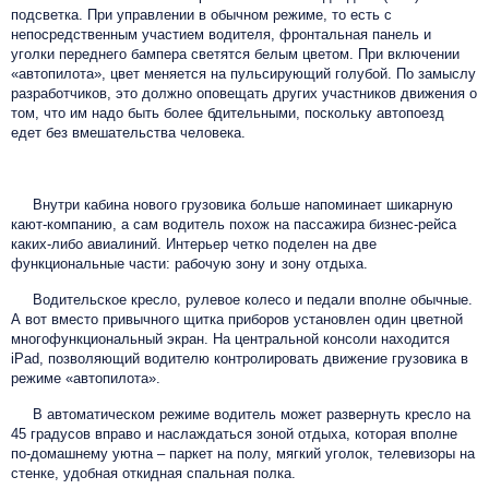
подсветка. При управлении в обычном режиме, то есть с
непосредственным участием водителя, фронтальная панель и
уголки переднего бампера светятся белым цветом. При включении
«автопилота», цвет меняется на пульсирующий голубой. По замыслу
разработчиков, это должно оповещать других участников движения о
том, что им надо быть более бдительными, поскольку автопоезд
едет без вмешательства человека.
Внутри кабина нового грузовика больше напоминает шикарную
кают-компанию, а сам водитель похож на пассажира бизнес-рейса
каких-либо авиалиний. Интерьер четко поделен на две
функциональные части: рабочую зону и зону отдыха.
Водительское кресло, рулевое колесо и педали вполне обычные.
А вот вместо привычного щитка приборов установлен один цветной
многофункциональный экран. На центральной консоли находится
iPad, позволяющий водителю контролировать движение грузовика в
режиме «автопилота».
В автоматическом режиме водитель может развернуть кресло на
45 градусов вправо и наслаждаться зоной отдыха, которая вполне
по-домашнему уютна – паркет на полу, мягкий уголок, телевизоры на
стенке, удобная откидная спальная полка.