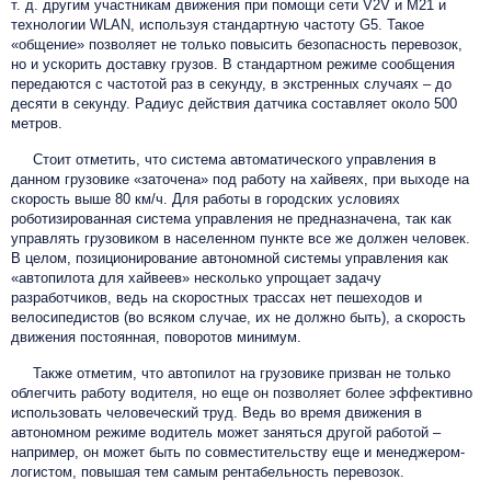
т. д. другим участникам движения при помощи сети V2V и М21 и
технологии WLAN, используя стандартную частоту G5. Такое
«общение» позволяет не только повысить безопасность перевозок,
но и ускорить доставку грузов. В стандартном режиме сообщения
передаются с частотой раз в секунду, в экстренных случаях – до
десяти в секунду. Радиус действия датчика составляет около 500
метров.
Стоит отметить, что система автоматического управления в
данном грузовике «заточена» под работу на хайвеях, при выходе на
скорость выше 80 км/ч. Для работы в городских условиях
роботизированная система управления не предназначена, так как
управлять грузовиком в населенном пункте все же должен человек.
В целом, позиционирование автономной системы управления как
«автопилота для хайвеев» несколько упрощает задачу
разработчиков, ведь на скоростных трассах нет пешеходов и
велосипедистов (во всяком случае, их не должно быть), а скорость
движения постоянная, поворотов минимум.
Также отметим, что автопилот на грузовике призван не только
облегчить работу водителя, но еще он позволяет более эффективно
использовать человеческий труд. Ведь во время движения в
автономном режиме водитель может заняться другой работой –
например, он может быть по совместительству еще и менеджером-
логистом, повышая тем самым рентабельность перевозок.