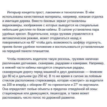
Интерьер концепта прост, лаконичен и технологичен. В нём
использованы качественные материалы, например, кожаная отделка
и имитация дерева. Вместо боковых зеркал установлены
видеокамеры, изображение с которых выводится на специальные
небольшие дисплеи по бокам кабины. В салоне установлена пара
удобных кресел. Водительское, когда грузовик управляется в
автоматическом режиме, может отодвигаться назад и
поворачиваться на 45° чтобы дать возможность шофёру отдохнуть,
приняв более удобное положение и воспользоваться установленным
на передней панели планшетом.
Чтобы позволить водителю такую роскошь, грузовик напичкан
различными датчиками, сканерами, радарами и камерами. Например,
в нижней части кабины находятся специальные радары,
сканирующие дорогу перед машиной в двух диапазонах — ближнем
(до 80 м) и дальнем (до 250 м). В то же время в салоне за лобовым
стеклом расположена стереокамера, которая «смотрит» за водителя
на 100 м вперёд с обзором 45° по горизонтали и 27° по вертикали.
Она определяет любые объекты в пределах отведённой ей зоны:
стационарные или движущиеся, пешеходов, а также может
распознавать число полос по дорожной разметке.