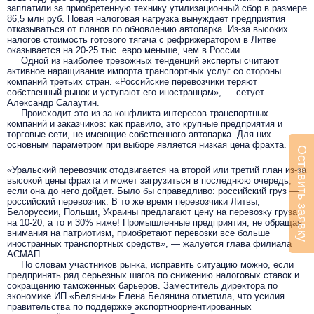
заплатили за приобретенную технику утилизационный сбор в размере
86,5 млн руб. Новая налоговая нагрузка вынуждает предприятия
отказываться от планов по обновлению автопарка. Из-за высоких
налогов стоимость готового тягача с рефрижератором в Литве
оказывается на 20-25 тыс. евро меньше, чем в России.
Одной из наиболее тревожных тенденций эксперты считают
активное наращивание импорта транспортных услуг со стороны
компаний третьих стран. «Российские перевозчики теряют
собственный рынок и уступают его иностранцам», — сетует
Александр Салаутин.
Происходит это из-за конфликта интересов транспортных
компаний и заказчиков: как правило, это крупные предприятия и
торговые сети, не имеющие собственного автопарка. Для них
основным параметром при выборе является низкая цена фрахта.
Оставить заявку
«Уральский перевозчик отодвигается на второй или третий план из-за
высокой цены фрахта и может загрузиться в последнюю очередь,
если она до него дойдет. Было бы справедливо: российский груз —
российский перевозчик. В то же время перевозчики Литвы,
Белоруссии, Польши, Украины предлагают цену на перевозку груза
на 10-20, а то и 30% ниже! Промышленные предприятия, не обращая
внимания на патриотизм, приобретают перевозки все больше
иностранных транспортных средств», — жалуется глава филиала
АСМАП.
По словам участников рынка, исправить ситуацию можно, если
предпринять ряд серьезных шагов по снижению налоговых ставок и
сокращению таможенных барьеров. Заместитель директора по
экономике ИП «Белянин» Елена Белянина отметила, что усилия
правительства по поддержке экспортноориентированных