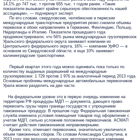
14,1% до 747 тыс. т против 655 тыс. т годом ранее. «Такие
показатели вызывают крайне серьезную обеспокоенность нашей
ассоциации», — подчеркнул эксперт.
По его словам, свердловские, челябинские и пермские
международные транспортные предприятия резко снизили объемы
перевозок в обоих направлениях в Германию, Финляндию, Польшу,
Нидерланды и Италию. Показатели прошедшего года
продемонстрировали, что 56% рынка международных грузоперевозок
Уральского федерального округа занимают компании из
Центрального федерального округа, 16% — компании УрФО — в
основном из Свердловской области, и еще 10% занимают
калининградские транспортники.
Первый квартал этого года можно оценивать пока только по
количеству выданных разрешений на международные
грузоперевозки: 1 729 против 1 976 за аналогичный период 2013 года.
Основные проблемы международных автомобильных перевозчиков
Урала можно разделить на две части.
На федеральном уровне это в первую очередь изменение на
территории РФ процедуры МДП — документа, дающего право
перевозить грузы через границы государств с упрощением
таможенных процедур. В прошлом году Федеральная таможенная
служба изменила условия помещения товаров под оформление с
учетом МДП, сильно усложнив положение перевозчиков. АСМАП
считает действия таможенников неправомерными.
Кроме того, отмечают перевозчики, значительно увеличился
объем таможенных сборов. По словам Александра Салаутина, в
2013 году две ведущих уральских автотранспортных компании