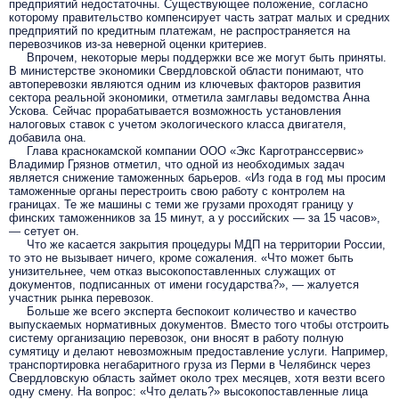
предприятий недостаточны. Существующее положение, согласно
которому правительство компенсирует часть затрат малых и средних
предприятий по кредитным платежам, не распространяется на
перевозчиков из-за неверной оценки критериев.
Впрочем, некоторые меры поддержки все же могут быть приняты.
В министерстве экономики Свердловской области понимают, что
автоперевозки являются одним из ключевых факторов развития
сектора реальной экономики, отметила замглавы ведомства Анна
Ускова. Сейчас прорабатывается возможность установления
налоговых ставок с учетом экологического класса двигателя,
добавила она.
Глава краснокамской компании ООО «Экс Карготранссервис»
Владимир Грязнов отметил, что одной из необходимых задач
является снижение таможенных барьеров. «Из года в год мы просим
таможенные органы перестроить свою работу с контролем на
границах. Те же машины с теми же грузами проходят границу у
финских таможенников за 15 минут, а у российских — за 15 часов»,
— сетует он.
Что же касается закрытия процедуры МДП на территории России,
то это не вызывает ничего, кроме сожаления. «Что может быть
унизительнее, чем отказ высокопоставленных служащих от
документов, подписанных от имени государства?», — жалуется
участник рынка перевозок.
Больше же всего эксперта беспокоит количество и качество
выпускаемых нормативных документов. Вместо того чтобы отстроить
систему организацию перевозок, они вносят в работу полную
сумятицу и делают невозможным предоставление услуги. Например,
транспортировка негабаритного груза из Перми в Челябинск через
Свердловскую область займет около трех месяцев, хотя везти всего
одну смену. На вопрос: «Что делать?» высокопоставленные лица