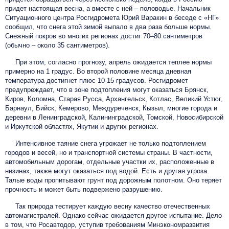
придет настоящая весна, а вместе с ней – половодье. Начальник
Ситуационного центра Росгидромета Юрий Варакин в беседе с «НГ»
сообщил, что снега этой зимой выпало в два раза больше нормы.
Снежный покров во многих регионах достиг 70–80 сантиметров
(обычно – около 35 сантиметров).
При этом, согласно прогнозу, апрель ожидается теплее нормы
примерно на 1 градус. Во второй половине месяца дневная
температура достигнет плюс 10-15 градусов. Росгидромет
предупреждает, что в зоне подтопления могут оказаться Брянск,
Киров, Коломна, Старая Русса, Архангельск, Котлас, Великий Устюг,
Барнаул, Бийск, Кемерово, Междуреченск, Кызыл, многие города и
деревни в Ленинградской, Калининградской, Томской, Новосибирской
и Иркутской областях, Якутии и других регионах.
Интенсивное таяние снега угрожает не только подтоплением
городов и весей, но и транспортной системы страны. В частности,
автомобильным дорогам, отдельные участки их, расположенные в
низинах, также могут оказаться под водой. Есть и другая угроза.
Талые воды пропитывают грунт под дорожным полотном. Оно теряет
прочность и может быть подвержено разрушению.
Так природа тестирует каждую весну качество отечественных
автомагистралей. Однако сейчас ожидается другое испытание. Дело
в том, что Росавтодор, уступив требованиям Минэкономразвития