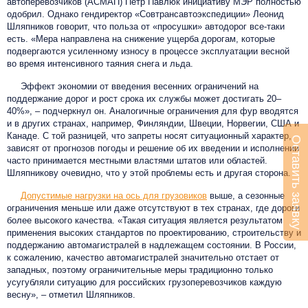
автоперевозчиков (АСМАП) Петр Павлюк инициативу МЭР полностью
одобрил. Однако гендиректор «Совтрансавтоэкспедиции» Леонид
Шляпников говорит, что польза от «просушки» автодорог все-таки
есть. «Мера направлена на снижение ущерба дорогам, которые
подвергаются усиленному износу в процессе эксплуатации весной
во время интенсивного таяния снега и льда.
Эффект экономии от введения весенних ограничений на
поддержание дорог и рост срока их службы может достигать 20–
40%», – подчеркнул он. Аналогичные ограничения для фур вводятся
и в других странах, например, Финляндии, Швеции, Норвегии, США и
Канаде. С той разницей, что запреты носят ситуационный характер,
Оставить заявку
зависят от прогнозов погоды и решение об их введении и исполнении
часто принимается местными властями штатов или областей.
Шляпникову очевидно, что у этой проблемы есть и другая сторона.
Допустимые нагрузки на ось для грузовиков
выше, а сезонные
ограничения меньше или даже отсутствуют в тех странах, где дороги
более высокого качества. «Такая ситуация является результатом
применения высоких стандартов по проектированию, строительству и
поддержанию автомагистралей в надлежащем состоянии. В России,
к сожалению, качество автомагистралей значительно отстает от
западных, поэтому ограничительные меры традиционно только
усугубляли ситуацию для российских грузоперевозчиков каждую
весну», – отметил Шляпников.