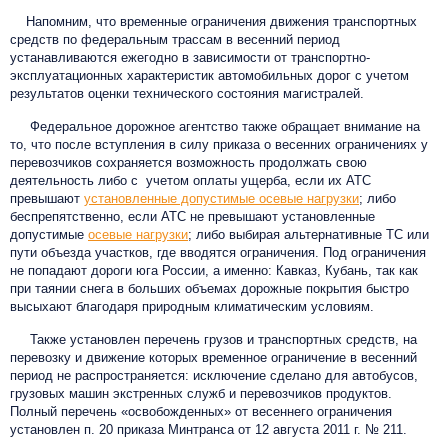
Напомним, что временные ограничения движения транспортных
средств по федеральным трассам в весенний период
устанавливаются ежегодно в зависимости от транспортно-
эксплуатационных характеристик автомобильных дорог с учетом
результатов оценки технического состояния магистралей.
Федеральное дорожное агентство также обращает внимание на
то, что после вступления в силу приказа о весенних ограничениях у
перевозчиков сохраняется возможность продолжать свою
деятельность либо с учетом оплаты ущерба, если их АТС
превышают
установленные допустимые осевые нагрузки
; либо
беспрепятственно, если АТС не превышают установленные
допустимые
осевые нагрузки
; либо выбирая альтернативные ТС или
пути объезда участков, где вводятся ограничения. Под ограничения
не попадают дороги юга России, а именно: Кавказ, Кубань, так как
при таянии снега в больших объемах дорожные покрытия быстро
высыхают благодаря природным климатическим условиям.
Также установлен перечень грузов и транспортных средств, на
перевозку и движение которых временное ограничение в весенний
период не распространяется: исключение сделано для автобусов,
грузовых машин экстренных служб и перевозчиков продуктов.
Полный перечень «освобожденных» от весеннего ограничения
установлен п. 20 приказа Минтранса от 12 августа 2011 г. № 211.