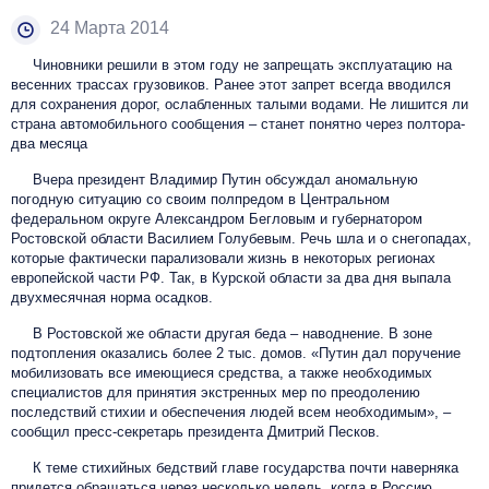
24 Марта 2014
Чиновники решили в этом году не запрещать эксплуатацию на
весенних трассах грузовиков. Ранее этот запрет всегда вводился
для сохранения дорог, ослабленных талыми водами. Не лишится ли
страна автомобильного сообщения – станет понятно через полтора-
два месяца
Вчера президент Владимир Путин обсуждал аномальную
погодную ситуацию со своим полпредом в Центральном
федеральном округе Александром Бегловым и губернатором
Ростовской области Василием Голубевым. Речь шла и о снегопадах,
которые фактически парализовали жизнь в некоторых регионах
европейской части РФ. Так, в Курской области за два дня выпала
двухмесячная норма осадков.
В Ростовской же области другая беда – наводнение. В зоне
подтопления оказались более 2 тыс. домов. «Путин дал поручение
мобилизовать все имеющиеся средства, а также необходимых
специалистов для принятия экстренных мер по преодолению
последствий стихии и обеспечения людей всем необходимым», –
сообщил пресс-секретарь президента Дмитрий Песков.
К теме стихийных бедствий главе государства почти наверняка
придется обращаться через несколько недель, когда в Россию