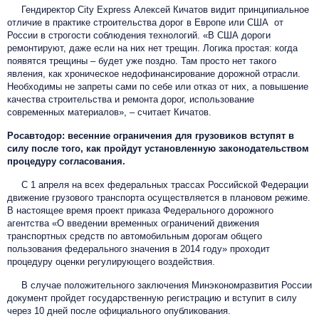
Гендиректор City Express Алексей Кичатов видит принципиальное
отличие в практике строительства дорог в Европе или США от
России в строгости соблюдения технологий. «В США дороги
ремонтируют, даже если на них нет трещин. Логика простая: когда
появятся трещины – будет уже поздно. Там просто нет такого
явления, как хроническое недофинансирование дорожной отрасли.
Необходимы не запреты сами по себе или отказ от них, а повышение
качества строительства и ремонта дорог, использование
современных материалов», – считает Кичатов.
Росавтодор: весенние ограничения для грузовиков вступят в
силу после того, как пройдут установленную законодательством
процедуру согласования.
С 1 апреля на всех федеральных трассах Российской Федерации
движение грузового транспорта осуществляется в плановом режиме.
В настоящее время проект приказа Федерального дорожного
агентства «О введении временных ограничений движения
транспортных средств по автомобильным дорогам общего
пользования федерального значения в 2014 году» проходит
процедуру оценки регулирующего воздействия.
В случае положительного заключения Минэкономразвития России
документ пройдет государственную регистрацию и вступит в силу
через 10 дней после официального опубликования.