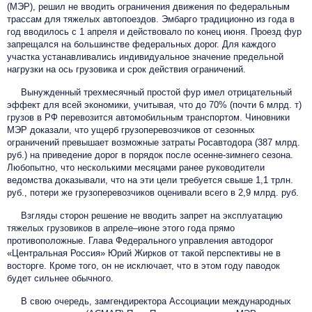
(МЭР), решил не вводить ограничения движения по федеральным
трассам для тяжелых автопоездов. Эмбарго традиционно из года в
год вводилось с 1 апреля и действовало по конец июня. Проезд фур
запрещался на большинстве федеральных дорог. Для каждого
участка устанавливались индивидуальное значение предельной
нагрузки на ось грузовика и срок действия ограничений.
Вынужденный трехмесячный простой фур имел отрицательный
эффект для всей экономики, учитывая, что до 70% (почти 6 млрд. т)
грузов в РФ перевозится автомобильным транспортом. Чиновники
МЭР доказали, что ущерб грузоперевозчиков от сезонных
ограничений превышает возможные затраты Росавтодора (387 млрд.
руб.) на приведение дорог в порядок после осенне-зимнего сезона.
Любопытно, что несколькими месяцами ранее руководители
ведомства доказывали, что на эти цели требуется свыше 1,1 трлн.
руб., потери же грузоперевозчиков оценивали всего в 2,9 млрд. руб.
Взгляды сторон решение не вводить запрет на эксплуатацию
тяжелых грузовиков в апреле–июне этого года прямо
противоположные. Глава Федерального управления автодорог
«Центральная Россия» Юрий Жирков от такой перспективы не в
восторге. Кроме того, он не исключает, что в этом году паводок
будет сильнее обычного.
В свою очередь, замгендиректора Ассоциации международных