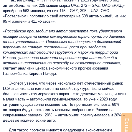
Так, например, ФГУП «Почта России» в 2013 году купило 601
автомобиль, из них 225 машин марки UAZ, 272 – GAZ. ОАО «РЖД»
приобрело 563 машины, из них 115 – GAZ, 395 – UAZ. ОАО
«Ростелеком» пополнило свой автопарк на 508 автомобилей, из них
95 «Газелей» и 411 «Уазов»».
«Российские производители автотранспорта пока удерживают
позицию лидера на рынке коммерческого транспорта, но давление
на них увеличивается. Основными тенденциями в долгосрочной
перспективе станут постепенный рост производства
коммерческих автомобилей зарубежных марок на территории
России, увеличение сегмента дорогостоящих автомобилей и
активация направления по переходу на газомоторное топливо
», –
считает аналитик центра экономического прогнозирования
Газпромбанка Кирилл Никода.
Эксперт уверен, что через несколько лет отечественный рынок
LCV значительно изменится по своей структуре. Если сейчас
большая часть коммерческого парка – это дешевые машины, и лишь
малая часть – автомобили премиум-класса, то уже к 2020 году
ситуация существенно поменяется. По прогнозам эксперта, 60%
автопарка будут составлять машины, собранные в России на
современных заводах, 20% – автомобили премиум-класса и 20% –
дешевые коммерческие авто.
Для такого прогноза имеются следующие экономические