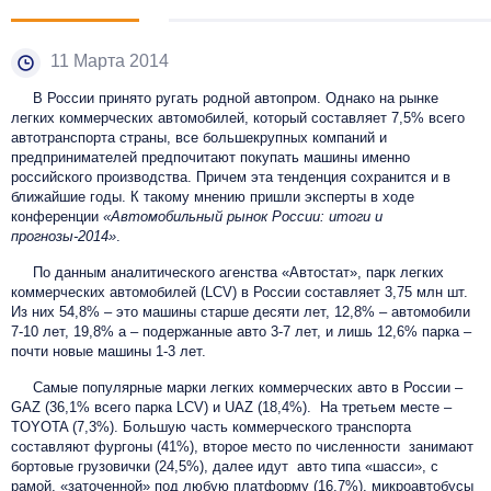
11 Марта 2014
В России принято ругать родной автопром. Однако на рынке
легких коммерческих автомобилей, который составляет 7,5% всего
автотранспорта страны, все большекрупных компаний и
предпринимателей предпочитают покупать машины именно
российского производства. Причем эта тенденция сохранится и в
ближайшие годы. К такому мнению пришли эксперты в ходе
конференции
«Автомобильный рынок России: итоги и
прогнозы-2014»
.
По данным аналитического агенства «Автостат», парк легких
коммерческих автомобилей (LCV) в России составляет 3,75 млн шт.
Из них 54,8% – это машины старше десяти лет, 12,8% – автомобили
7-10 лет, 19,8% а – подержанные авто 3-7 лет, и лишь 12,6% парка –
почти новые машины 1-3 лет.
Самые популярные марки легких коммерческих авто в России –
GAZ (36,1% всего парка LCV) и UAZ (18,4%). На третьем месте –
TOYOTA (7,3%). Большую часть коммерческого транспорта
составляют фургоны (41%), второе место по численности занимают
бортовые грузовички (24,5%), далее идут авто типа «шасси», с
рамой, «заточенной» под любую платформу (16,7%), микроавтобусы