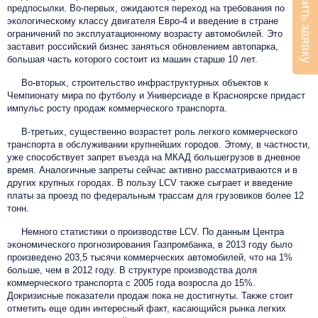
Оставить заявку
предпосылки. Во-первых, ожидаются переход на требования по
экологическому классу двигателя Евро-4 и введение в стране
ограничений по эксплуатационному возрасту автомобилей. Это
заставит российский бизнес заняться обновлением автопарка,
большая часть которого состоит из машин старше 10 лет.
Во-вторых, строительство инфраструктурных объектов к
Чемпионату мира по футболу и Универсиаде в Красноярске придаст
импульс росту продаж коммерческого транспорта.
В-третьих, существенно возрастет роль легкого коммерческого
транспорта в обслуживании крупнейших городов. Этому, в частности,
уже способствует запрет въезда на МКАД большегрузов в дневное
время. Аналогичные запреты сейчас активно рассматриваются и в
других крупных городах. В пользу LCV также сыграет и введение
платы за проезд по федеральным трассам для грузовиков более 12
тонн.
Немного статистики о производстве LCV. По данным Центра
экономического прогнозирования Газпромбанка, в 2013 году было
произведено 203,5 тысячи коммерческих автомобилей, что на 1%
больше, чем в 2012 году. В структуре производства доля
коммерческого транспорта с 2005 года возросла до 15%.
Докризисные показатели продаж пока не достигнуты.
Также стоит
отметить еще один интересный факт, касающийся рынка легких