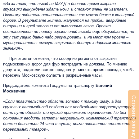
«Из-за того, что въезд на МКАД в дневное время закрыли,
грузовики вынуждены ждать ночи, и стоянок очень не хватает.
Поэтому водители останавливаются как можно ближе к кольцевой
дороге. В результате жители жалуются на пробки, аварийные
ситуации и вред экологии от выхлопных газов. Проект
постановления по поводу ограничений въезда еще обсуждается, но
эту ситуацию давно надо регулировать, и на местном уровне –
муниципалитеты смогут закрывать доступ к дорогам местного
значения»
.
При этом он отметил, что соседние регионы от закрытия
подмосковных дорог для фур пострадать не должны. По мнению
депутата, водители все же предпочтут менять время проезда, чтобы
пересечь Московскую область в разрешенные часы.
Председатель комитета Госдумы по транспорту
Евгений
Москвичев
:
Оставить заявку
«Если правительство области готово к такому шагу, а для
грузовых автомобилей создана вся необходимая инфраструктура,
есть пути объезда, то пускай принимают ограничения. Но без
основания вводить запреты неправильно, коммерческий транспорт
должен двигаться 24 часа в сутки, иначе повысится стоимость
перевозимых товаров»
.