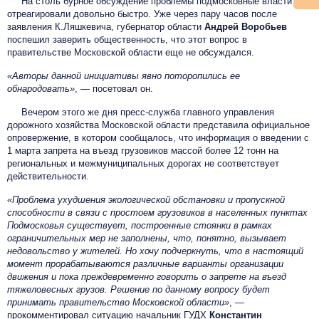
На столь бурное обсуждение проблемы подмосковные власти
отреагировали довольно быстро. Уже через пару часов после
заявления К.Ляшкевича, губернатор области
Андрей Воробьев
поспешил заверить общественность, что этот вопрос в
правительстве Московской области еще не обсуждался.
«Авторы данной инициативы явно поторопились ее
обнародовать»
, — посетовал он.
Вечером этого же дня пресс-служба главного управления
дорожного хозяйства Московской области представила официальное
опровержение, в котором сообщалось, что информация о введении с
1 марта запрета на въезд грузовиков массой более 12 тонн на
региональных и межмуниципальных дорогах не соответствует
действительности.
«Проблема ухудшения экологической обстановки и пропускной
способности в связи с простоем грузовиков в населенных пунктах
Подмосковья существует, построенные стоянки в рамках
ограничительных мер не заполнены, что, понятно, вызывает
недовольство у жителей. Но хочу подчеркнуть, что в настоящий
момент прорабатываются различные варианты организации
движения и пока преждевременно говорить о запрете на въезд
тяжеловесных грузов. Решение по данному вопросу будет
принимать правительство Московской области»
, —
прокомментировал ситуацию начальник ГУДХ
Константин