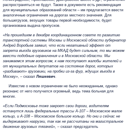
распространяться не будут. Также в документе есть рекомендация
для муниципальных образований области – им предлагается ввести
аналогичные ограничения на дорогах местного значения. Для
большегрузов, везущих товары первой необходимости, будет
организована выдача пропусков.
«На прошедшем в декабре координационном совете по развитию
транспортной системы Москвы и Московской области губернатор
Андрей Воробьев заявил, что если негативный эффект от
запрета въезда грузовиков на МКАД будет сильным, то мы можем
ввести подобные ограничения и в Московской области. Мы
занимаемся этим вопросом, к нам поступают жалобы жителей и
от муниципальных депутатов на состояние дорог, которых
«разбивают» грузовики, на пробки из-за фур, ждущих въезда в
Москву»
, – сказал
Ляшкевич
.
Известие о новом ограничении не было неожиданным, однако
резонанс от него получился огромный, ведь тема больная для
многих.
«Если Подмосковье тоже закроет свои дороги, водителям
останутся лишь федеральные трассы А-107 – Московское малое
кольцо, и А-108 – Московское большое кольцо. Но они и сейчас не
выдерживают нагрузки, так как не рассчитаны на магистральное
движение грузовых тягачей
»
,
– сказал председатель