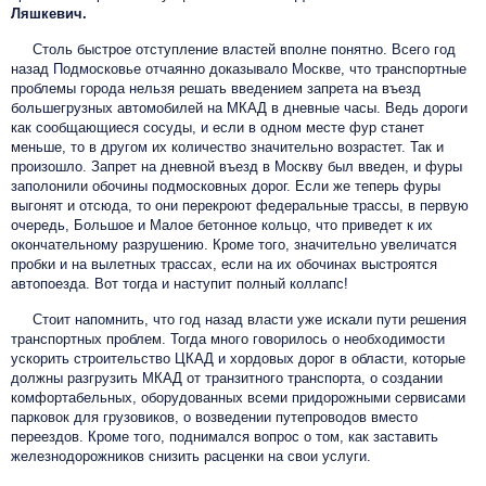
Ляшкевич.
Столь быстрое отступление властей вполне понятно. Всего год
назад Подмосковье отчаянно доказывало Москве, что транспортные
проблемы города нельзя решать введением запрета на въезд
большегрузных автомобилей на МКАД в дневные часы. Ведь дороги
как сообщающиеся сосуды, и если в одном месте фур станет
меньше, то в другом их количество значительно возрастет. Так и
произошло. Запрет на дневной въезд в Москву был введен, и фуры
заполонили обочины подмосковных дорог. Если же теперь фуры
выгонят и отсюда, то они перекроют федеральные трассы, в первую
очередь, Большое и Малое бетонное кольцо, что приведет к их
окончательному разрушению. Кроме того, значительно увеличатся
пробки и на вылетных трассах, если на их обочинах выстроятся
автопоезда. Вот тогда и наступит полный коллапс!
Стоит напомнить, что год назад власти уже искали пути решения
транспортных проблем. Тогда много говорилось о необходимости
ускорить строительство ЦКАД и хордовых дорог в области, которые
должны разгрузить МКАД от транзитного транспорта, о создании
комфортабельных, оборудованных всеми придорожными сервисами
парковок для грузовиков, о возведении путепроводов вместо
переездов. Кроме того, поднимался вопрос о том, как заставить
железнодорожников снизить расценки на свои услуги.