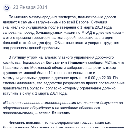
23 Января 2014
По мнению международных экспертов, подмосковные дороги
являются самыми загруженными во всей Европе. Ситуация
значительно ухудшилась после введения с 1 марта 2013 года
запрета на проезд большегрузных машин по МКАД в дневные часы –
с этого времени территория за кольцевой превратилась в один
большой отстойник для фур. Областные власти усердно трудятся
над решением данной проблемы.
В пятницу утром начальник главного управления дорожного
хозяйства Подмосковья
Константин Ляшкевич
сообщил M24.ru, что
Правительство Московской области собирается запретить въезд
грузовикам массой более 12 тонн на региональные и
межмуниципальные дороги в дневное время – с 6.00 до 22.00. По
словам чиновника, его ведомство разработало проект постановления
правительства области, согласно которому ограничение должно
вступить в силу с 1 марта 2014 года.
«После согласования с министерствами мы вынесем документ на
общественное обсуждение и на заседание областного
правительства»
, – заявил
Ляшкевич
.
Чиновник пояснил, что на федеральные трассы, такие как
Ленинградское, Ярославское, Дмитровское шоссе и др., ограничения