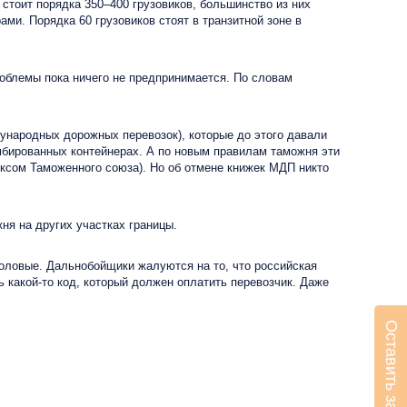
стоит порядка 350–400 грузовиков, большинство из них
ми. Порядка 60 грузовиков стоят в транзитной зоне в
блемы пока ничего не предпринимается. По словам
ародных дорожных перевозок), которые до этого давали
мбированных контейнерах. А по новым правилам таможня эти
ксом Таможенного союза). Но об отмене книжек МДП никто
я на других участках границы.
толовые. Дальнобойщики жалуются на то, что российская
ь какой-то код, который должен оплатить перевозчик. Даже
Оставить заявку