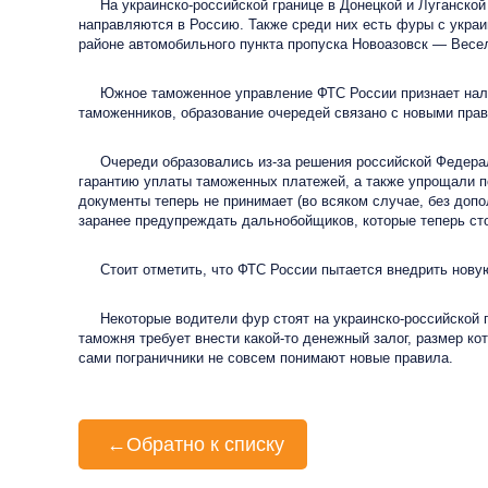
На украинско-российской границе в Донецкой и Луганской о
направляются в Россию. Также среди них есть фуры с украи
районе автомобильного пункта пропуска Новоазовск — Весе
Южное таможенное управление ФТС России признает наличи
таможенников, образование очередей связано с новыми прав
Очереди образовались из-за решения российской Федераль
гарантию уплаты таможенных платежей, а также упрощали п
документы теперь не принимает (во всяком случае, без до
заранее предупреждать дальнобойщиков, которые теперь сто
Стоит отметить, что ФТС России пытается внедрить новую 
Некоторые водители фур стоят на украинско-российской гра
таможня требует внести какой-то денежный залог, размер кот
сами пограничники не совсем понимают новые правила.
←
Обратно к списку