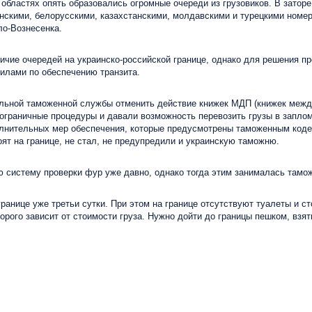
бластях опять образовались огромные очереди из грузовиков. В заторе 
нскими, белорусскими, казахстанскими, молдавскими и турецкими номера
ло-Вознесенка.
е очередей на украинско-российской границе, однако для решения про
илами по обеспечению транзита.
ной таможенной службы отменить действие книжек МДП (книжек междун
ограничные процедуры и давали возможность перевозить грузы в запло
полнительных мер обеспечения, которые предусмотрены таможенным коде
ят на границе, не стал, не предупредили и украинскую таможню.
систему проверки фур уже давно, однако тогда этим занималась таможн
нице уже третьи сутки. При этом на границе отсутствуют туалеты и с
орого зависит от стоимости груза. Нужно дойти до границы пешком, взят