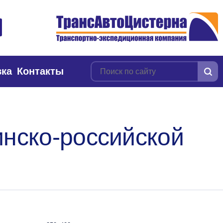
вка
Контакты
инско-российской