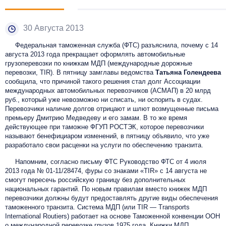
30 Августа 2013
Федеральная таможенная служба (ФТС) разъяснила, почему с 14
августа 2013 года прекращает оформлять автомобильные
грузоперевозки по книжкам МДП (международные дорожные
перевозки, TIR). В пятницу замглавы ведомства
Татьяна Голендеева
сообщила, что причиной такого решения стал долг Ассоциации
международных автомобильных перевозчиков (АСМАП) в 20 млрд
руб., который уже невозможно ни списать, ни оспорить в судах.
Перевозчики наличие долгов отрицают и шлют возмущенные письма
премьеру Дмитрию Медведеву и его замам. В то же время
действующее при таможне ФГУП РОСТЭК, которое перевозчики
называют бенефициаром изменений, в пятницу объявило, что уже
разработало свои расценки на услуги по обеспечению транзита.
Напомним, согласно письму ФТС Руководство ФТС от 4 июля
2013 года № 01-11/28474, фуры со знаками «TIR» с 14 августа не
смогут пересечь российскую границу без дополнительных
национальных гарантий. По новым правилам вместо книжек МДП
перевозчики должны будут предоставлять другие виды обеспечения
таможенного транзита. Система МДП (или TIR — Transports
International Routiers) работает на основе Таможенной конвенции ООН
о международной перевозке грузов 1975 года. Книжки МДП