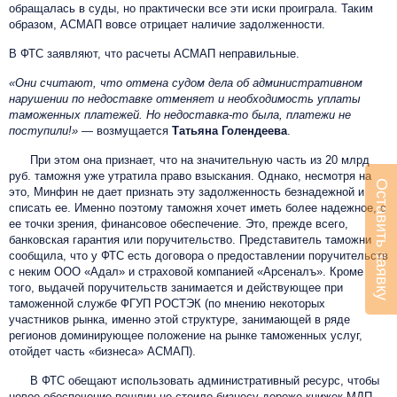
обращалась в суды, но практически все эти иски проиграла. Таким
образом, АСМАП вовсе отрицает наличие задолженности.
В ФТС заявляют, что расчеты АСМАП неправильные.
«Они считают, что отмена судом дела об административном
нарушении по недоставке отменяет и необходимость уплаты
таможенных платежей. Но недоставка-то была, платежи не
поступили!»
— возмущается
Татьяна Голендеева
.
При этом она признает, что на значительную часть из 20 млрд
руб. таможня уже утратила право взыскания. Однако, несмотря на
Оставить заявку
это, Минфин не дает признать эту задолженность безнадежной и
списать ее. Именно поэтому таможня хочет иметь более надежное, с
ее точки зрения, финансовое обеспечение. Это, прежде всего,
банковская гарантия или поручительство. Представитель таможни
сообщила, что у ФТС есть договора о предоставлении поручительств
с неким ООО «Адал» и страховой компанией «Арсеналъ». Кроме
того, выдачей поручительств занимается и действующее при
таможенной службе ФГУП РОСТЭК (по мнению некоторых
участников рынка, именно этой структуре, занимающей в ряде
регионов доминирующее положение на рынке таможенных услуг,
отойдет часть «бизнеса» АСМАП).
В ФТС обещают использовать административный ресурс, чтобы
новое обеспечение пошлин не стоило бизнесу дороже книжек МДП.