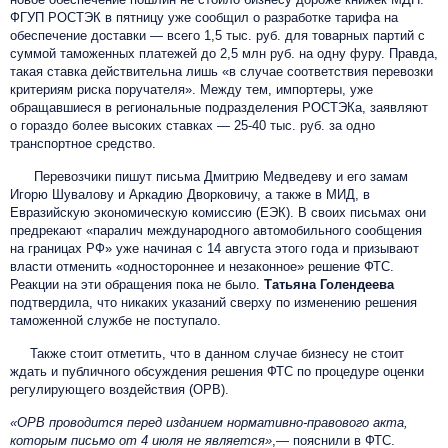
ФГУП РОСТЭК в пятницу уже сообщил о разработке тарифа на
обеспечение доставки — всего 1,5 тыс. руб. для товарных партий с
суммой таможенных платежей до 2,5 млн руб. на одну фуру. Правда,
такая ставка действительна лишь «в случае соответствия перевозки
критериям риска поручателя». Между тем, импортеры, уже
обращавшиеся в региональные подразделения РОСТЭКа, заявляют
о гораздо более высоких ставках — 25-40 тыс. руб. за одно
транспортное средство.
Перевозчики пишут письма Дмитрию Медведеву и его замам
Игорю Шувалову и Аркадию Дворковичу, а также в МИД, в
Евразийскую экономическую комиссию (ЕЭК). В своих письмах они
предрекают «паралич международного автомобильного сообщения
на границах РФ» уже начиная с 14 августа этого года и призывают
власти отменить «одностороннее и незаконное» решение ФТС.
Реакции на эти обращения пока не было.
Татьяна Голендеева
подтвердила, что никаких указаний сверху по изменению решения
таможенной службе не поступало.
Также стоит отметить, что в данном случае бизнесу не стоит
ждать и публичного обсуждения решения ФТС по процедуре оценки
регулирующего воздействия (ОРВ).
«ОРВ проводится перед изданием нормативно-правового акта,
которым письмо от 4 июля не является»
,— пояснили в ФТС.