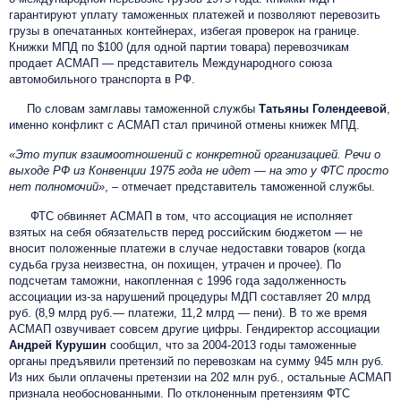
гарантируют уплату таможенных платежей и позволяют перевозить
грузы в опечатанных контейнерах, избегая проверок на границе.
Книжки МПД по $100 (для одной партии товара) перевозчикам
продает АСМАП — представитель Международного союза
автомобильного транспорта в РФ.
По словам замглавы таможенной службы
Татьяны Голендеевой
,
именно конфликт с АСМАП стал причиной отмены книжек МПД.
«Это тупик взаимоотношений с конкретной организацией. Речи о
выходе РФ из Конвенции 1975 года не идет — на это у ФТС просто
нет полномочий»
, – отмечает представитель таможенной службы.
ФТС обвиняет АСМАП в том, что ассоциация не исполняет
взятых на себя обязательств перед российским бюджетом — не
вносит положенные платежи в случае недоставки товаров (когда
судьба груза неизвестна, он похищен, утрачен и прочее). По
подсчетам таможни, накопленная с 1996 года задолженность
ассоциации из-за нарушений процедуры МДП составляет 20 млрд
руб. (8,9 млрд руб.— платежи, 11,2 млрд — пени). В то же время
АСМАП озвучивает совсем другие цифры. Гендиректор ассоциации
Андрей Курушин
сообщил, что за 2004-2013 годы таможенные
органы предъявили претензий по перевозкам на сумму 945 млн руб.
Из них были оплачены претензии на 202 млн руб., остальные АСМАП
признала необоснованными. По отклоненным претензиям ФТС