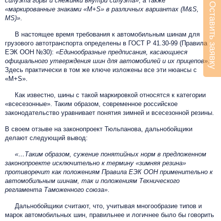
силуэта горы и снежинки внутри силуэта»
, а также
Оставить заявку
«маркированные знаками «M+S» в различных вариантах (M&S,
MS)»
.
В настоящее время требования к автомобильным шинам для
грузового автотранспорта определены в ГОСТ Р 41.30-99 (Правила
ЕЭК ООН №30):
«Единообразные предписания, касающиеся
официального утверждения шин для автомобилей и их прицепов»
.
Здесь практически в том же ключе изложены все эти нюансы с
«M+S».
Как известно, шины с такой маркировкой относятся к категории
«всесезонные». Таким образом, современное российское
законодательство уравнивает понятия зимней и всесезонной резины.
В своем отзыве на законопроект Тюльпанова, дальнобойщики
делают следующий вывод:
«…Таким образом, сужение понятийных норм в предложенном
законопроекте исключительно к термину «зимняя резина»
противоречит как положениям Правила ЕЭК ООН применительно к
автомобильным шинам, так и положениям Технического
регламента Таможенного союза»
.
Дальнобойщики считают, что, учитывая многообразие типов и
марок автомобильных шин, правильнее и логичнее было бы говорить