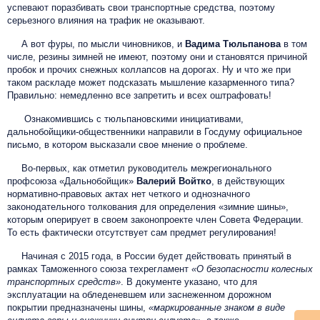
успевают поразбивать свои транспортные средства, поэтому
серьезного влияния на трафик не оказывают.
А вот фуры, по мысли чиновников, и
Вадима Тюльпанова
в том
числе, резины зимней не имеют, поэтому они и становятся причиной
пробок и прочих снежных коллапсов на дорогах. Ну и что же при
таком раскладе может подсказать мышление казарменного типа?
Правильно: немедленно все запретить и всех оштрафовать!
Ознакомившись с тюльпановскими инициативами,
дальнобойщики-общественники направили в Госдуму официальное
письмо, в котором высказали свое мнение о проблеме.
Во-первых, как отметил руководитель межрегионального
профсоюза «Дальнобойщик»
Валерий Войтко
, в действующих
нормативно-правовых актах нет четкого и однозначного
законодательного толкования для определения «зимние шины»,
которым оперирует в своем законопроекте член Совета Федерации.
То есть фактически отсутствует сам предмет регулирования!
Начиная с 2015 года, в России будет действовать принятый в
рамках Таможенного союза техрегламент
«О безопасности колесных
транспортных средств»
. В документе указано, что для
эксплуатации на обледеневшем или заснеженном дорожном
покрытии предназначены шины,
«маркированные знаком в виде