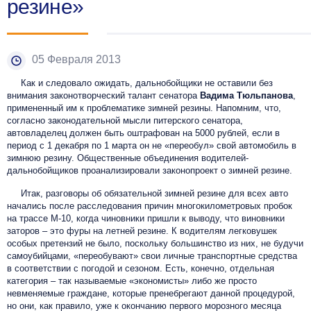
резине»
05 Февраля 2013
Как и следовало ожидать, дальнобойщики не оставили без
внимания законотворческий талант сенатора
Вадима Тюльпанова
,
примененный им к проблематике зимней резины. Напомним, что,
согласно законодательной мысли питерского сенатора,
автовладелец должен быть оштрафован на 5000 рублей, если в
период с 1 декабря по 1 марта он не «переобул» свой автомобиль в
зимнюю резину. Общественные объединения водителей-
дальнобойщиков проанализировали законопроект о зимней резине.
Итак, разговоры об обязательной зимней резине для всех авто
начались после расследования причин многокилометровых пробок
на трассе М-10, когда чиновники пришли к выводу, что виновники
заторов – это фуры на летней резине. К водителям легковушек
особых претензий не было, поскольку большинство из них, не будучи
самоубийцами, «переобувают» свои личные транспортные средства
в соответствии с погодой и сезоном. Есть, конечно, отдельная
категория – так называемые «экономисты» либо же просто
невменяемые граждане, которые пренебрегают данной процедурой,
но они, как правило, уже к окончанию первого морозного месяца