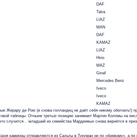
DAF
Tatra
LIAZ
MAN
DAF
KAMAZ
LIAZ
Hino
MAZ
Ginaf
Mercedes Benz
Iveco
Iveco
KAMAZ
ые Жерару де Рою (и снова голландец не даёт себя никому обогнать!) п
овой таблицы. Отныне третью позицию занимает Мартин Коломы на кисло
и это случится... младший из семейства Мардеевых снова вернётся в при
годня камионы отправляются из Сальты в Тукуман не по «боевому», а п