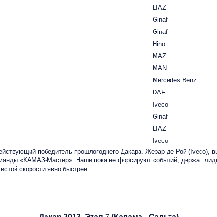
LIAZ
Ginaf
Ginaf
Hino
MAZ
MAN
Mercedes Benz
DAF
Iveco
Ginaf
LIAZ
Iveco
йствующий победитель прошлогоднего Дакара. Жерар де Рой (Iveco), вы
манды «КАМАЗ-Мастер». Наши пока не форсируют событий, держат лидер
истой скорости явно быстрее.
Дакар 2013. Этап 7 (Калама - Сальта)