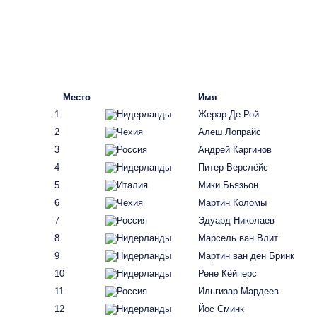
Место
Имя
1
Жерар Де Рой
2
Алеш Лопрайс
3
Андрей Каргинов
4
Питер Верслёйс
5
Мики Бьязьон
6
Мартин Коломы
7
Эдуард Николаев
8
Марсель ван Влит
9
Мартин ван ден Бринк
10
Рене Кёйперс
11
Ильгизар Мардеев
12
Йос Сминк