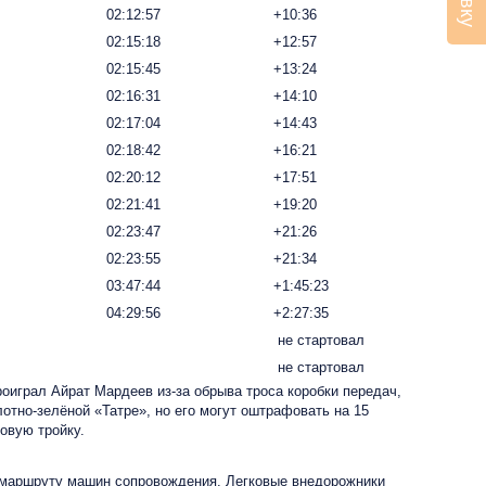
02:12:57
+10:36
02:15:18
+12:57
02:15:45
+13:24
02:16:31
+14:10
02:17:04
+14:43
02:18:42
+16:21
02:20:12
+17:51
02:21:41
+19:20
02:23:47
+21:26
02:23:55
+21:34
03:47:44
+1:45:23
04:29:56
+2:27:35
не стартовал
не стартовал
роиграл Айрат Мардеев из-за обрыва троса коробки передач,
тно-зелёной «Татре», но его могут оштрафовать на 15
зовую тройку.
о маршруту машин сопровождения. Легковые внедорожники