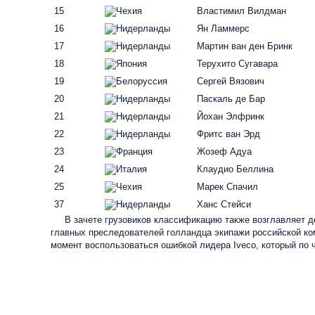
15
Властимил Вилдман
16
Ян Ламмерс
17
Мартин ван ден Бринк
18
Терухито Сугавара
19
Сергей Вязович
20
Паскаль де Бар
21
Йохан Элфринк
22
Фритс ван Эрд
23
Жозеф Адуа
24
Клаудио Беллина
25
Марек Спачил
37
Ханс Стейси
В
зачете грузовиков классификацию также возглавляет де
главных преследователей голландца экипажи российской ко
момент воспользоваться ошибкой лидера Iveco, который по ч