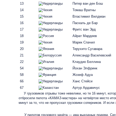
13
Питер ван ден Бош
14
Томаш Вратны
15
Властимил Вилдман
16
Паскаль де Бар
17
Фритс ван Эрд
18
Айрат Мардеев
19
Марек Спачил
20
Терухито Сугавара
21
Александр Василевский
22
Клаудио Беллина
54
Йохан Элфринк
58
Жозеф Адуа
66
Ханс Стейси
67
Артур Ардавичус
У грузовиков отрывы тоже невелики, но те 16 минут, котор
отбросили пилота «КАМАЗ-мастера» на четвёртое место итог
минут за то, что не пропускал грузовики соперников. И есл
У пилотов грузового зачёта — два выходных подряд. Се