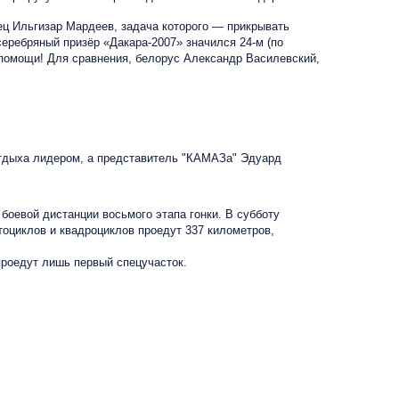
ц Ильгизар Мардеев, задача которого — прикрывать
серебряный призёр «Дакара-2007» значился 24-м (по
ехпомощи! Для сравнения, белорус Александр Василевский,
отдыха лидером, а представитель "КАМАЗа" Эдуард
боевой дистанции восьмого этапа гонки. В субботу
тоциклов и квадроциклов проедут 337 километров,
проедут лишь первый спецучасток.