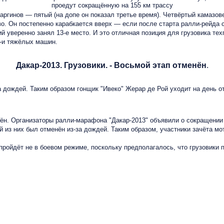
проедут сокращённую на 155 км трассу
инов — пятый (на допе он показал третье время). Четвёртый камазове
во. Он постепенно карабкается вверх — если после старта ралли-рейда 
ий уверенно занял 13-е место. И это отличная позиция для грузовика т
9-и тяжёлых машин.
Дакар-2013. Грузовики. - Восьмой этап отменён
.
 дождей. Таким образом гонщик "Ивеко" Жерар де Рой уходит на день 
нён. Организаторы ралли-марафона "Дакар-2013" объявили о сокращении 
 из них был отменён из-за дождей. Таким образом, участники зачёта мо
пройдёт не в боевом режиме, поскольку предполагалось, что грузовики 