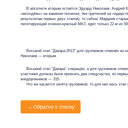
В абсолюте вторым остаётся Эдуард Николаев, Андрей Карг
«молодёжь» на камионе-техничке, без претензий на лидерст
результатам первых двух этапов), то сейчас Мардеев-старш
пилотирующий огненно-красный МАЗ, едет только 22-м из 5
Восьмой этап "Дакара-2013" для грузовиков отменён из-за
Николаев — вторым.
Восьмой этап "Дакара" сокращён, а для грузовиков отме
участники должны были проехать два спецучастка, но первый
внедорожников — 315.
Что же касается зачёта грузовиков, то для них весь этап 
←
Обратно к списку