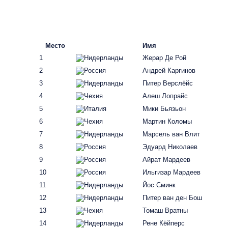
Место
Имя
1
Жерар Де Рой
2
Андрей Каргинов
3
Питер Верслёйс
4
Алеш Лопрайс
5
Мики Бьязьон
6
Мартин Коломы
7
Марсель ван Влит
8
Эдуард Николаев
9
Айрат Мардеев
10
Ильгизар Мардеев
11
Йос Сминк
12
Питер ван ден Бош
13
Томаш Вратны
14
Рене Кёйперс