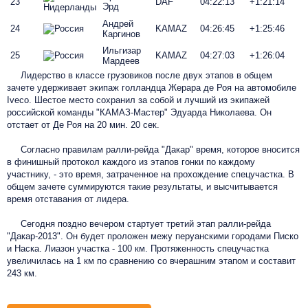
23
DAF
04:22:13
+1:21:14
Эрд
Андрей
24
KAMAZ
04:26:45
+1:25:46
Каргинов
Ильгизар
25
KAMAZ
04:27:03
+1:26:04
Мардеев
Лидерство в классе грузовиков после двух этапов в общем
зачете удерживает экипаж голландца Жерара де Роя на автомобиле
Iveco. Шестое место сохранил за собой и лучший из экипажей
российской команды "КАМАЗ-Мастер" Эдуарда Николаева. Он
отстает от Де Роя на 20 мин. 20 сек.
Согласно правилам ралли-рейда "Дакар" время, которое вносится
в финишный протокол каждого из этапов гонки по каждому
участнику, - это время, затраченное на прохождение спецучастка. В
общем зачете суммируются такие результаты, и высчитывается
время отставания от лидера.
Сегодня поздно вечером стартует третий этап ралли-рейда
"Дакар-2013". Он будет проложен межу перуанскими городами Писко
и Наска. Лиазон участка - 100 км. Протяженность спецучастка
увеличилась на 1 км по сравнению со вчерашним этапом и составит
243 км.