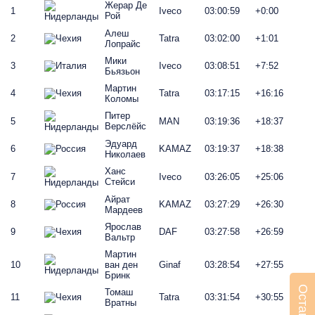
Жерар Де
1
Iveco
03:00:59
+0:00
Рой
Алеш
2
Tatra
03:02:00
+1:01
Лопрайс
Мики
3
Iveco
03:08:51
+7:52
Бьязьон
Мартин
4
Tatra
03:17:15
+16:16
Коломы
Питер
5
MAN
03:19:36
+18:37
Верслёйс
Эдуард
6
KAMAZ
03:19:37
+18:38
Николаев
Ханс
7
Iveco
03:26:05
+25:06
Стейси
Айрат
8
KAMAZ
03:27:29
+26:30
Мардеев
Ярослав
9
DAF
03:27:58
+26:59
Вальтр
Мартин
10
ван ден
Ginaf
03:28:54
+27:55
Бринк
Томаш
11
Tatra
03:31:54
+30:55
Вратны