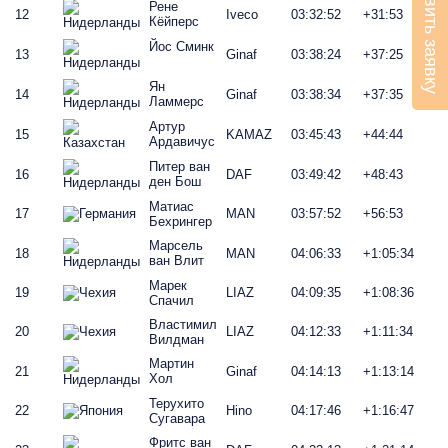
Оставить заявку
Рене
12
Iveco
03:32:52
+31:53
Кёйперс
Йос Сминк
13
Ginaf
03:38:24
+37:25
Ян
14
Ginaf
03:38:34
+37:35
Ламмерс
Артур
15
KAMAZ
03:45:43
+44:44
Ардавичус
Питер ван
16
DAF
03:49:42
+48:43
ден Бош
Матиас
17
MAN
03:57:52
+56:53
Бехрингер
Марсель
18
MAN
04:06:33
+1:05:34
ван Влит
Марек
19
LIAZ
04:09:35
+1:08:36
Спачил
Властимил
20
LIAZ
04:12:33
+1:11:34
Вилдман
Мартин
21
Ginaf
04:14:13
+1:13:14
Хол
Терухито
22
Hino
04:17:46
+1:16:47
Сугавара
Фритс ван